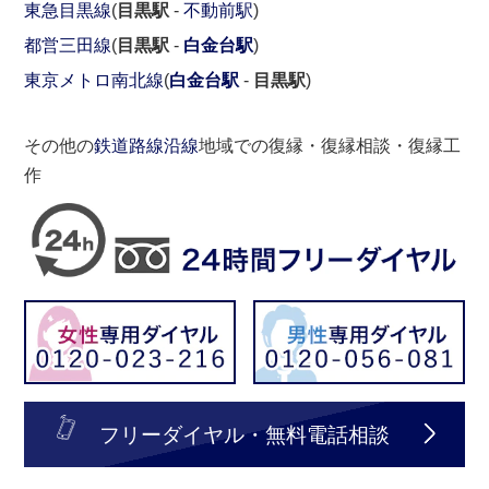
東急目黒線
(
目黒駅
-
不動前駅
)
都営三田線
(
目黒駅
-
白金台駅
)
東京メトロ南北線
(
白金台駅
-
目黒駅
)
その他の
鉄道路線沿線
地域での復縁・復縁相談・復縁工
作
フリーダイヤル・無料電話相談