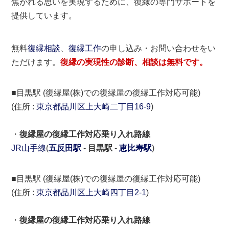
焦がれる思いを実現するために、復縁の専門サポートを
提供しています。
無料
復縁相談
、
復縁工作
の申し込み・お問い合わせをい
ただけます。
復縁の実現性の診断、相談は無料です。
■目黒駅 (復縁屋(株)での復縁屋の復縁工作対応可能)
(住所 :
東京都
品川区
上大崎二丁目16-9
)
・
復縁屋の復縁工作対応乗り入れ路線
JR山手線
(
五反田駅
-
目黒駅
-
恵比寿駅
)
■目黒駅 (復縁屋(株)での復縁屋の復縁工作対応可能)
(住所 :
東京都
品川区
上大崎四丁目2-1
)
・
復縁屋の復縁工作対応乗り入れ路線