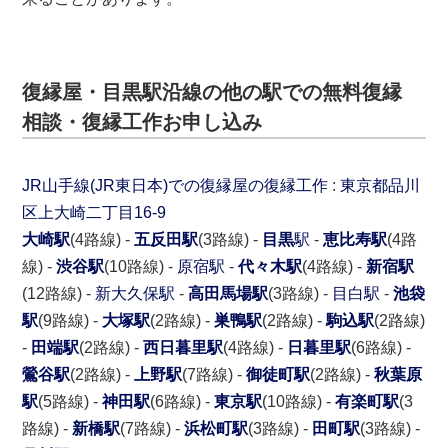
復縁屋・目黒駅沿線の他の駅での無料復縁
相談・復縁工作お申し込み
JR山手線(JR東日本)での復縁屋の復縁工作
:
東京都
品川
区
上大崎二丁目16-9
大崎駅
(4路線) -
五反田駅
(3路線) -
目黒
駅
-
恵比寿駅
(4路
線) -
渋谷駅
(10路線) -
原宿駅
-
代々木駅
(4路線) -
新宿駅
(12路線) -
新大久保駅
-
高田馬場駅
(3路線) -
目白駅
-
池袋
駅
(9路線) -
大塚駅
(2路線) -
巣鴨駅
(2路線) -
駒込駅
(2路線)
-
田端駅
(2路線) -
西日暮里駅
(4路線) -
日暮里駅
(6路線) -
鶯谷駅
(2路線) -
上野駅
(7路線) -
御徒町駅
(2路線) -
秋葉原
駅
(5路線) -
神田駅
(6路線) -
東京駅
(10路線) -
有楽町駅
(3
路線) -
新橋駅
(7路線) -
浜松町駅
(3路線) -
田町駅
(3路線) -