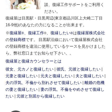
談、復縁工作サポートをご利用く
ださい。
復縁屋は目黒駅・目黒周辺(東京都品川区上大崎二丁目
16-9他)のあなたの力になることが出来ます。
※
復縁屋
、
復縁工作
、
復縁したい
は
復縁屋株式会社
®
®
®
の
登録商標
です。 目黒駅沿線において復縁屋株式会社
の登録商標を違法に使用しているケースを見かけました
ら、弊社窓口までお知らせ下さい。。
復縁屋と復縁カウンセラーとは
彼女、元カノと復縁したい
彼氏、元彼と復縁したい
元妻と復縁したい
元夫と復縁したい
夫と復縁したい
夫の浮気、不倫から別れさせて復縁したい
離婚の危機
の妻と復縁したい
妻の浮気、不倫をやめさせて復縁し
たい
元彼と別居から復縁したい