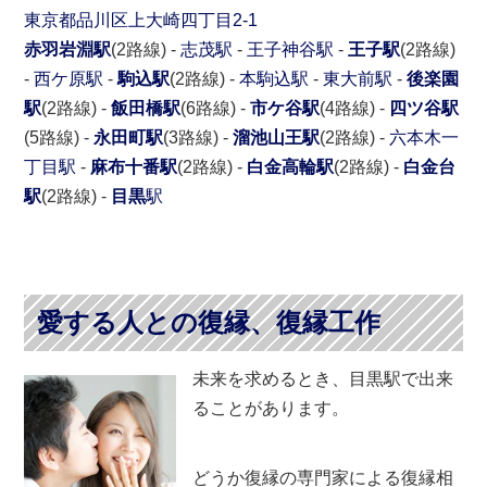
東京都
品川区
上大崎四丁目2-1
赤羽岩淵駅
(2路線) -
志茂駅
-
王子神谷駅
-
王子駅
(2路線)
-
西ケ原駅
-
駒込駅
(2路線) -
本駒込駅
-
東大前駅
-
後楽園
駅
(2路線) -
飯田橋駅
(6路線) -
市ケ谷駅
(4路線) -
四ツ谷駅
(5路線) -
永田町駅
(3路線) -
溜池山王駅
(2路線) -
六本木一
丁目駅
-
麻布十番駅
(2路線) -
白金高輪駅
(2路線) -
白金台
駅
(2路線) -
目黒
駅
愛する人との復縁、復縁工作
未来を求めるとき、目黒駅で出来
ることがあります。
どうか復縁の専門家による復縁相