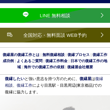
LINE 無料相談
全国対応・無料面談 WEB予約
復縁屋の復縁工作とは
|
無料復縁相談
|
復縁プロセス
|
復縁工作
成功例
|
よくあるご質問
|
復縁工作料金
|
日本での復縁工作の地
域
|
海外での復縁工作の依頼
|
復縁屋会社概要
復縁したい
と強い意志を持つ方のために、
復縁屋
は
復縁
相談
、
復縁工作
により目黒駅・目黒周辺(東京都品)での
復縁に協力します。