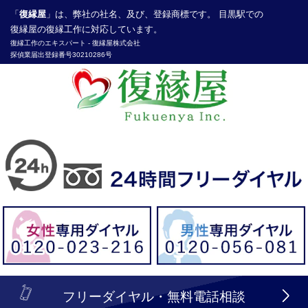
「
復縁屋
」は、弊社の社名、及び、登録商標です。 目黒駅での
復縁屋の復縁工作に対応しています。
復縁工作
のエキスパート -
復縁屋株式会社
探偵業届出登録番号30210286号
header_logo_tel_sp_top.lbi
フリーダイヤル・無料電話相談