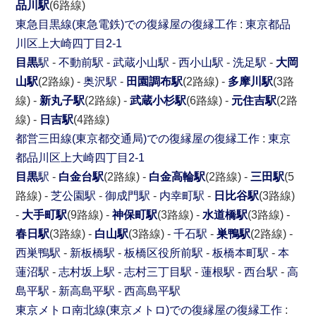
品川駅
(6路線)
東急目黒線(東急電鉄)での復縁屋の復縁工作
:
東京都
品
川区
上大崎四丁目2-1
目黒
駅
-
不動前駅
-
武蔵小山駅
-
西小山駅
-
洗足駅
-
大岡
山駅
(2路線) -
奥沢駅
-
田園調布駅
(2路線) -
多摩川駅
(3路
線) -
新丸子駅
(2路線) -
武蔵小杉駅
(6路線) -
元住吉駅
(2路
線) -
日吉駅
(4路線)
都営三田線(東京都交通局)での復縁屋の復縁工作
:
東京
都
品川区
上大崎四丁目2-1
目黒
駅
-
白金台駅
(2路線) -
白金高輪駅
(2路線) -
三田駅
(5
路線) -
芝公園駅
-
御成門駅
-
内幸町駅
-
日比谷駅
(3路線)
-
大手町駅
(9路線) -
神保町駅
(3路線) -
水道橋駅
(3路線) -
春日駅
(3路線) -
白山駅
(3路線) -
千石駅
-
巣鴨駅
(2路線) -
西巣鴨駅
-
新板橋駅
-
板橋区役所前駅
-
板橋本町駅
-
本
蓮沼駅
-
志村坂上駅
-
志村三丁目駅
-
蓮根駅
-
西台駅
-
高
島平駅
-
新高島平駅
-
西高島平駅
東京メトロ南北線(東京メトロ)での復縁屋の復縁工作
: