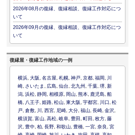
2026年08月の復縁、復縁相談、復縁工作対応につ
いて
2026年09月の復縁、復縁相談、復縁工作対応につ
いて
復縁屋・復縁工作地域の一例
横浜
,
大阪
,
名古屋
,
札幌
,
神戸
,
京都
,
福岡
,
川
崎
,
さいたま
,
広島
,
仙台
,
北九州
,
千葉
,
堺
,
新
潟
,
浜松
,
静岡
,
相模原
,
岡山
,
熊本
,
鹿児島
,
船
橋
,
八王子
,
姫路
,
松山
,
東大阪
,
宇都宮
,
川口
,
松
戸
,
倉敷
,
川
,
西宮
,
尼崎
,
大分
,
福山
,
長崎
,
金沢
,
横須賀
,
富山
,
高松
,
岐阜
,
豊田
,
町田
,
枚方
,
藤
沢
,
豊中
,
柏
,
長野
,
和歌山
,
豊橋
,
一宮
,
奈良
,
宮
崎
,
高崎
,
岡崎
,
旭川
,
いわき
,
吹田
,
高槻
,
高知
,