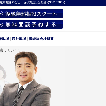
-
復縁屋株式会社
｜
探偵業届出登録番号30210286号
縁地域
|
海外地域
|
復縁屋会社概要
施しています。