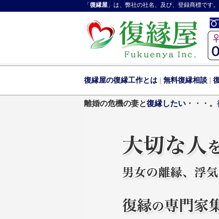
「
復縁屋
」は、弊社の社名、及び、登録商標です。
復縁屋の復縁工作とは
|
無料復縁相談
|
離婚の危機の妻と
復縁したい
・・・。