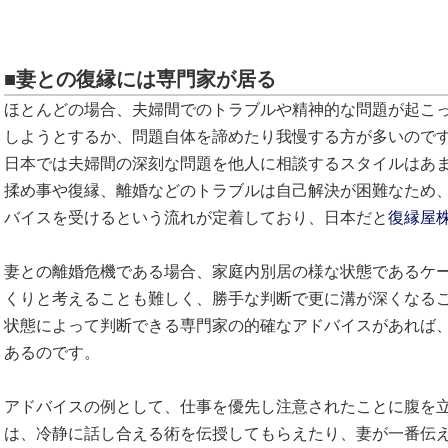
■妻との復縁には専門家が居る
ほとんどの場合、夫婦間でのトラブルや精神的な問題が起こ
しようとするか、問題自体を諦めたり我慢する方が多いので
日本では夫婦間の深刻な問題を他人に相談するスタイルはあ
揉め事や復縁、離婚などのトラブルは自己解決が困難なため
バイスを受けるという流れが定着しており、日本だと
復縁屋
妻との離婚危機である場合、家庭内別居の様な状態であるケ
くりと考えることも難しく、勝手な判断で更に溝が深くなる
状態によって判断できる専門家の的確なアドバイスがあれば
あるのです。
アドバイスの例として、仕事を優先し注意されたことに腹を
は、冷静に話し合える術を伝授してもらえたり、妻が一番伝