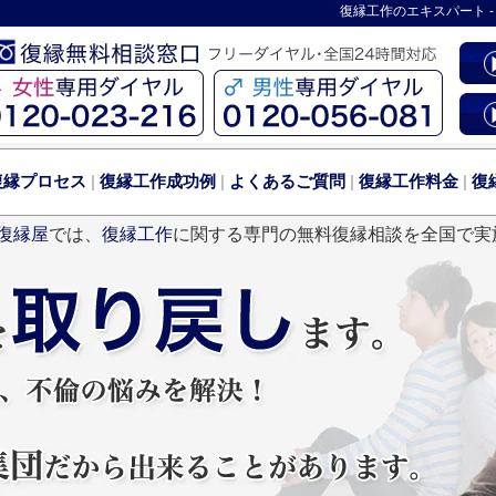
復縁工作
のエキスパート 
復縁プロセス
|
復縁工作成功例
|
よくあるご質問
|
復縁工作料金
|
復
復縁屋
では、
復縁工作
に関する専門の無料復縁相談を全国で実