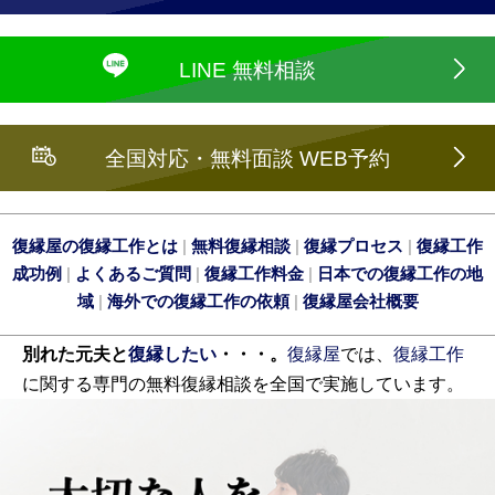
LINE 無料相談
全国対応・無料面談 WEB予約
復縁屋の復縁工作とは
|
無料復縁相談
|
復縁プロセス
|
復縁工作
成功例
|
よくあるご質問
|
復縁工作料金
|
日本での復縁工作の地
域
|
海外での復縁工作の依頼
|
復縁屋会社概要
別れた元夫と
復縁したい
・・・。
復縁屋
では、
復縁工作
に関する専門の無料復縁相談を全国で実施しています。