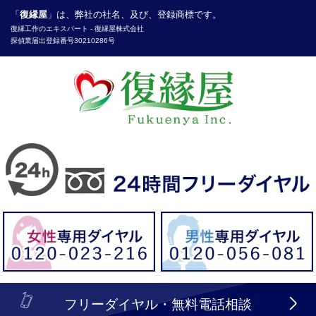
「
復縁屋
」は、弊社の社名、及び、登録商標です。
復縁工作
のエキスパート -
復縁屋株式会社
探偵業届出登録番号30210286号
header_logo_tel_sp_top.lbi
フリーダイヤル・無料電話相談