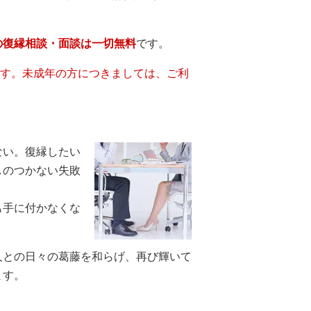
の復縁相談・面談は一切無料
です。
ます。未成年の方につきましては、ご利
ない。復縁したい
しのつかない失敗
も手に付かなくな
人との日々の葛藤を和らげ、再び輝いて
ます。