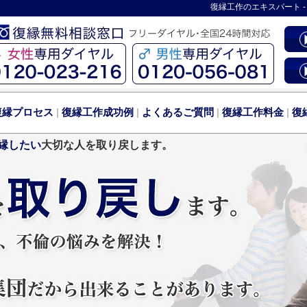
復縁工作
のエキスパート 
復縁プロセス
|
復縁工作成功例
|
よくあるご質問
|
復縁工作料金
|
復
縁したい
大切な人を取り戻します。