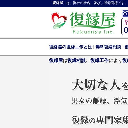
「
復縁屋
」は、弊社の社名、及び、登録商標です。
復縁屋の復縁工作とは
|
無料復縁相談
|
復縁屋
は
復縁相談
、
復縁工作
により
復