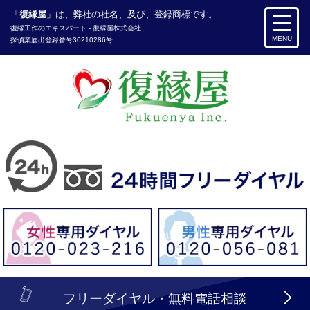
「
復縁屋
」は、弊社の社名、及び、登録商標です。
復縁工作
のエキスパート -
復縁屋株式会社
MENU
探偵業届出登録番号30210286号
header_logo_tel_sp_top.lbi
フリーダイヤル・無料電話相談