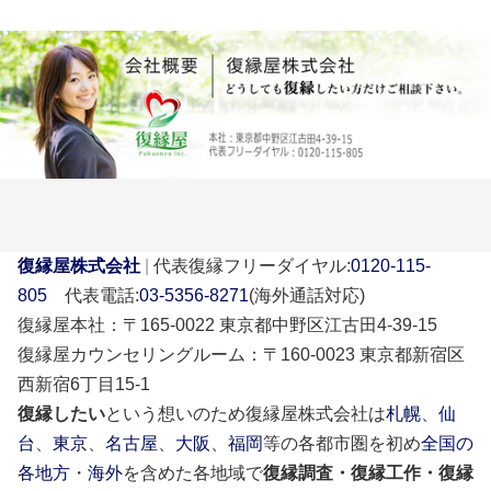
復縁屋株式会社
|
代表復縁フリーダイヤル:
0120-115-
805
代表電話:
03-5356-8271
(海外通話対応)
復縁屋本社：〒165-0022 東京都中野区江古田4-39-15
復縁屋カウンセリングルーム：〒160-0023 東京都新宿区
西新宿6丁目15-1
復縁したい
という想いのため復縁屋株式会社は
札幌
、
仙
台
、
東京
、
名古屋
、
大阪
、
福岡
等の各都市圏を初め
全国の
各地方
・
海外
を含めた各地域で
復縁調査・復縁工作・復縁