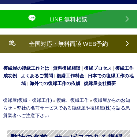
LINE 無料相談
全国対応・無料面談 WEB予約
復縁屋の復縁工作とは
|
無料復縁相談
|
復縁プロセス
|
復縁工作
成功例
|
よくあるご質問
|
復縁工作料金
|
日本での復縁工作の地
域
|
海外での復縁工作の依頼
|
復縁屋会社概要
復縁屋(復縁・復縁工作)
復縁、復縁工作
復縁屋からのお知
»
»
らせ
弊社の名前サービスである復縁屋や復縁屋(株)を語る悪
»
質業者へご注意下さい