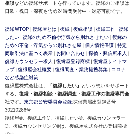
相談
などの復縁サポートを行っています。復縁のご相談は
日曜・祝日・深夜も含め24時間受付中・対応可能です。
復縁屋TOP
|
復縁屋とは
|
復縁
|
復縁相談
|
復縁工作
|
復縁
したい
|
復縁のため不倫や浮気から別れさせたい
|
復縁の
ための不倫・浮気からの別れさせ屋
|
個人情報保護
|
特定
商取引法に基づく表示
|
お問い合わせ
|
探偵・興信所求人
|
復縁カウンセラー求人
|
復縁屋登録商標
|
復縁屋サイトマ
ップ
|
復縁屋会社概要
|
復縁調査・業務提携募集
|
コロナ
など感染症対策
復縁屋株式会社は、
「復縁したい」
という想いをサポート
する、
復縁・復縁相談・復縁調査・復縁工作の復縁専門会
社
です。
東京都公安委員会登録
:探偵業届出登録番号
30210286号
復縁屋®、復縁工作®、復縁したい®、復縁カウンセラー
®、復縁カウンセリング®は、復縁屋株式会社の登録商標