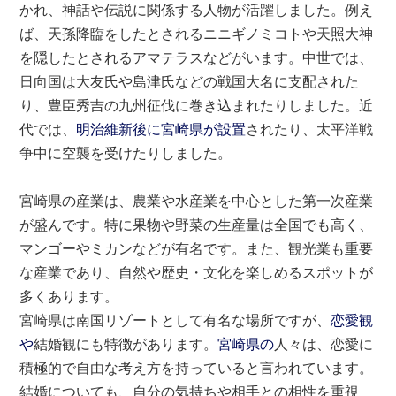
かれ、神話や伝説に関係する人物が活躍しました。例え
ば、天孫降臨をしたとされるニニギノミコトや天照大神
を隠したとされるアマテラスなどがいます。中世では、
日向国は大友氏や島津氏などの戦国大名に支配された
り、豊臣秀吉の九州征伐に巻き込まれたりしました。近
代では、
明治維新後に宮崎県が設置
されたり、太平洋戦
争中に空襲を受けたりしました。
宮崎県の産業は、農業や水産業を中心とした第一次産業
が盛んです。特に果物や野菜の生産量は全国でも高く、
マンゴーやミカンなどが有名です。また、観光業も重要
な産業であり、自然や歴史・文化を楽しめるスポットが
多くあります。
宮崎県は南国リゾートとして有名な場所ですが、
恋愛観
や
結婚観にも特徴があります。
宮崎県の
人々は、恋愛に
積極的で自由な考え方を持っていると言われています。
結婚についても、自分の気持ちや相手との相性を重視