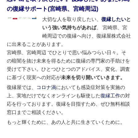
の復縁サポート(宮崎県、宮崎周辺)
大切な人を取り戻したい、
復縁したい
と
いう強い気持ちがあれば
、 宮崎県、宮
崎周辺での復縁へ向け、復縁屋株式会社
に出来ることがあります。
宮崎県、宮崎周辺 でひとりで思い悩みつらい日々。そ
の暗闇を抜け未来を得るために復縁の専門家の手助けを
受けて下さい。ひとつひとつのアドバイス、変化、調査
に基づく現実への対応が
未来を切り開いていきます。
復縁屋では、
コロナ渦
においても感染症対策を実施の
上、実地だけでなくオンラインも駆使した
復縁工作
の対
応を行っております。復縁を目指すため、ぜひ無料相談
窓口までご相談ください。
もっと輝くために、あの人と共に生きていくために。