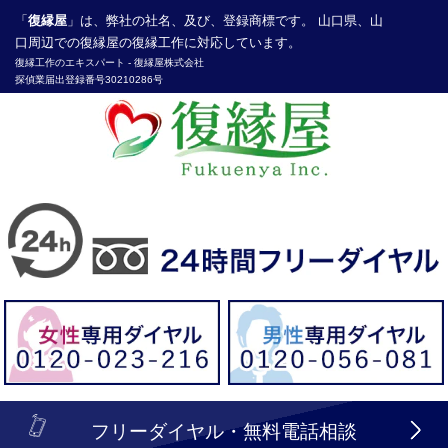
「
復縁屋
」は、弊社の社名、及び、登録商標です。 山口県、山
口周辺での復縁屋の復縁工作に対応しています。
復縁工作
のエキスパート -
復縁屋株式会社
探偵業届出登録番号30210286号
header_logo_tel_sp_top.lbi
フリーダイヤル・無料電話相談