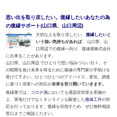
思い出を取り戻したい。復縁したいあなたの為
の復縁サポート(山口県、山口周辺)
大切な人を取り戻したい、
復縁したい
と
いう強い気持ちがあれば
、 山口県、山
口周辺での復縁へ向け、復縁屋株式会社
に出来ることがあります。
山口県、山口周辺 でひとりで思い悩みつらい日々。そ
の暗闇を抜け未来を得るために復縁の専門家の手助けを
受けて下さい。ひとつひとつのアドバイス、変化、調査
に基づく現実への対応が
未来を切り開いていきます。
復縁屋では、
コロナ渦
においても感染症対策を実施の
上、実地だけでなくオンラインも駆使した
復縁工作
の対
応を行っております。復縁を目指すため、ぜひ無料相談
窓口までご相談ください。