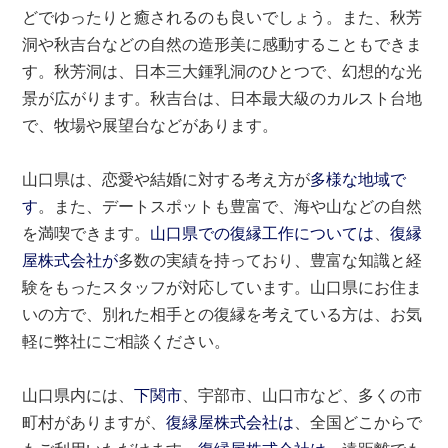
どでゆったりと癒されるのも良いでしょう。また、秋芳
洞や秋吉台などの自然の造形美に感動することもできま
す。秋芳洞は、日本三大鍾乳洞のひとつで、幻想的な光
景が広がります。秋吉台は、日本最大級のカルスト台地
で、牧場や展望台などがあります。
山口県は、恋愛や結婚に対する考え方が
多様な地域で
す
。また、デートスポットも豊富で、海や山などの自然
を満喫できます。
山口県での復縁工作については
、
復縁
屋株式会社が
多数の実績を持っており、豊富な知識と経
験をもったスタッフが対応しています。山口県にお住ま
いの方で、別れた相手との復縁を考えている方は、お気
軽に弊社にご相談ください。
山口県内には、
下関市
、宇部市、山口市など、多くの市
町村がありますが、
復縁屋株式会社は
、全国どこからで