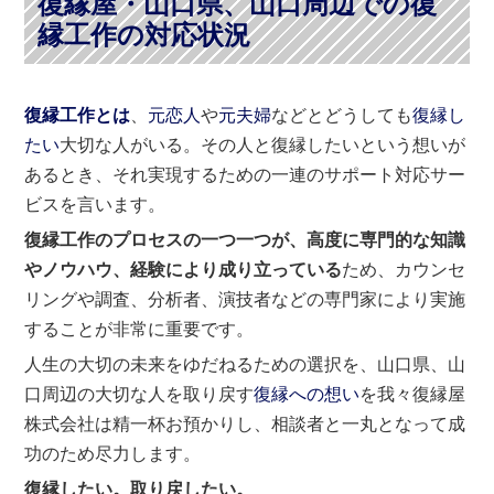
復縁屋・山口県、山口周辺での復
縁工作の対応状況
復縁工作とは
、
元恋人
や
元夫婦
などとどうしても
復縁し
たい
大切な人がいる。その人と復縁したいという想いが
あるとき、それ実現するための一連のサポート対応サー
ビスを言います。
復縁工作のプロセスの一つ一つが、高度に専門的な知識
やノウハウ、経験により成り立っている
ため、カウンセ
リングや調査、分析者、演技者などの専門家により実施
することが非常に重要です。
人生の大切の未来をゆだねるための選択を、山口県、山
口周辺の大切な人を取り戻す
復縁への想い
を我々復縁屋
株式会社は精一杯お預かりし、相談者と一丸となって成
功のため尽力します。
復縁したい。取り戻したい。