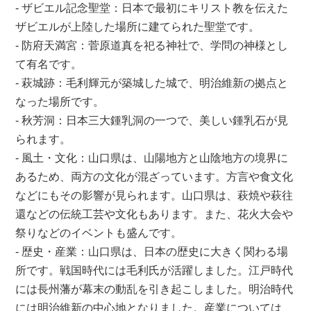
- ザビエル記念聖堂：日本で最初にキリスト教を伝えた
ザビエルが上陸した場所に建てられた聖堂です。
- 防府天満宮：菅原道真を祀る神社で、学問の神様とし
て有名です。
- 萩城跡：毛利輝元が築城した城で、明治維新の拠点と
なった場所です。
- 秋芳洞：日本三大鍾乳洞の一つで、美しい鍾乳石が見
られます。
- 風土・文化：山口県は、山陽地方と山陰地方の境界に
あるため、両方の文化が混ざっています。方言や食文化
などにもその影響が見られます。山口県は、萩焼や萩往
還などの伝統工芸や文化もあります。また、花火大会や
祭りなどのイベントも盛んです。
- 歴史・産業：山口県は、日本の歴史に大きく関わる場
所です。戦国時代には毛利氏が活躍しました。江戸時代
には長州藩が幕末の動乱を引き起こしました。明治時代
には明治維新の中心地となりました。産業については、