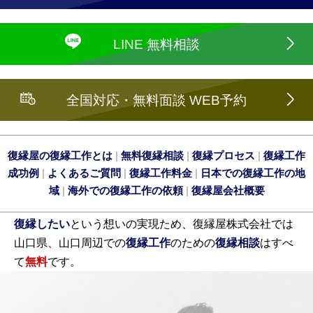
LINE 無料相談
全国対応・無料面談 WEB予約
復縁屋の復縁工作とは
|
無料復縁相談
|
復縁プロセス
|
復縁工作
成功例
|
よくあるご質問
|
復縁工作料金
|
日本での復縁工作の地
域
|
海外での復縁工作の依頼
|
復縁屋会社概要
復縁したい
という想いの実現ため、復縁屋株式会社では
山口県、山口周辺での
復縁工作
のための
復縁相談
はすべ
て
無料
です。