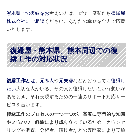
熊本県での復縁をお
考えの方は、ぜひ一度私たち
復縁屋
株式会社にご相談
ください。あなたの幸せを全力で応援
いたします。
復縁屋・熊本県、熊本周辺での復
縁工作の対応状況
復縁工作とは
、
元恋人
や
元夫婦
などとどうしても
復縁し
たい
大切な人がいる。その人と復縁したいという想いが
あるとき、それ実現するための一連のサポート対応サー
ビスを言います。
復縁工作のプロセスの一つ一つが、高度に専門的な知識
やノウハウ、経験により成り立っている
ため、カウンセ
リングや調査、分析者、演技者などの専門家により実施