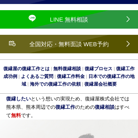
LINE 無料相談
全国対応・無料面談 WEB予約
復縁屋の復縁工作とは
|
無料復縁相談
|
復縁プロセス
|
復縁工作
成功例
|
よくあるご質問
|
復縁工作料金
|
日本での復縁工作の地
域
|
海外での復縁工作の依頼
|
復縁屋会社概要
復縁したい
という想いの実現ため、復縁屋株式会社では
熊本県、熊本周辺での
復縁工作
のための
復縁相談
はすべ
て
無料
です。