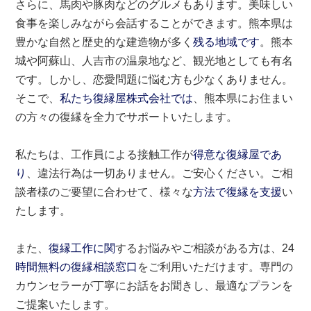
さらに、馬肉や豚肉などのグルメもあります。美味しい
食事を楽しみながら会話することができます。熊本県は
豊かな自然と歴史的な建造物が多く
残る地域です
。熊本
城や阿蘇山、人吉市の温泉地など、観光地としても有名
です。しかし、恋愛問題に悩む方も少なくありません。
そこで、
私たち復縁屋株式会社では
、熊本県にお住まい
の方々の復縁を全力でサポートいたします。
私たちは、工作員による接触工作が
得意な復縁屋であ
り
、違法行為は一切ありません。ご安心ください。ご相
談者様のご要望に合わせて、様々な
方法で復縁を支援
い
たします。
また、
復縁工作に関
するお悩みやご相談がある方は、24
時間無料の復縁相談窓口
をご利用いただけます。専門の
カウンセラーが丁寧にお話をお聞きし、最適なプランを
ご提案いたします。