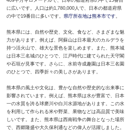
409平方キロメートルで、日本の都道府県の中で15番目
に広いです。人口は約1,
780,
000人で、日本の都道府県
の中で19番目に多いです。
県庁所在地は熊本市です
。
熊本県には、自然や歴史、文化、食など、さまざまな魅
力があります。例えば、阿蘇山は日本最大のカルデラを
持つ活火山で、雄大な景色を楽しめます。また、熊本城
は日本三名城のひとつで、江戸時代に建てられた天守閣
や石垣が見事です。さらに、水前寺成趣園は日本三名園
のひとつで、四季折々の美しさがあります。
熊本県の風土や文化は、豊かな自然や歴史的な出来事に
影響されています。例えば、熊本県は水が豊富で、日本
一の水質を誇る球磨川や白川水源地があります。この水
を利用して作られる米や野菜、果物などは高品質で美味
しいです。また、熊本県は西南戦争の舞台となった場所
で、西郷隆盛や大久保利通などの偉人が活躍しました。