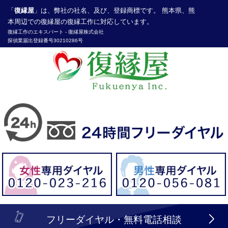
「
復縁屋
」は、弊社の社名、及び、登録商標です。 熊本県、熊
本周辺での復縁屋の復縁工作に対応しています。
復縁工作
のエキスパート -
復縁屋株式会社
探偵業届出登録番号30210286号
header_logo_tel_sp_top.lbi
フリーダイヤル・無料電話相談