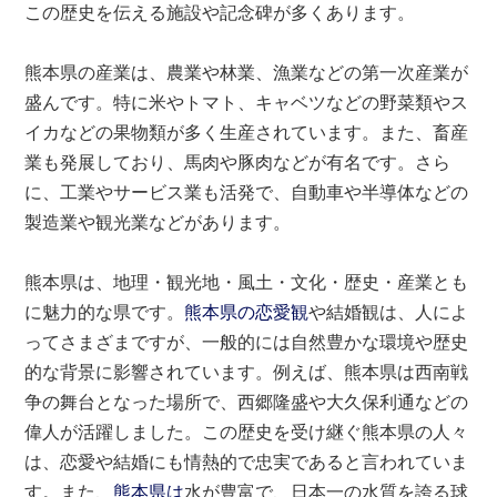
この歴史を伝える施設や記念碑が多くあります。
熊本県の産業は、農業や林業、漁業などの第一次産業が
盛んです。特に米やトマト、キャベツなどの野菜類やス
イカなどの果物類が多く生産されています。また、畜産
業も発展しており、馬肉や豚肉などが有名です。さら
に、工業やサービス業も活発で、自動車や半導体などの
製造業や観光業などがあります。
熊本県は、地理・観光地・風土・文化・歴史・産業とも
に魅力的な県です。
熊本県の恋愛観
や結婚観は、人によ
ってさまざまですが、一般的には自然豊かな環境や歴史
的な背景に影響されています。例えば、熊本県は西南戦
争の舞台となった場所で、西郷隆盛や大久保利通などの
偉人が活躍しました。この歴史を受け継ぐ熊本県の人々
は、恋愛や結婚にも情熱的で忠実であると言われていま
す。また、
熊本県は
水が豊富で、日本一の水質を誇る球