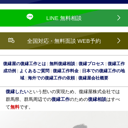
LINE 無料相談
全国対応・無料面談 WEB予約
復縁屋の復縁工作とは
|
無料復縁相談
|
復縁プロセス
|
復縁工作
成功例
|
よくあるご質問
|
復縁工作料金
|
日本での復縁工作の地
域
|
海外での復縁工作の依頼
|
復縁屋会社概要
復縁したい
という想いの実現ため、復縁屋株式会社では
群馬県、群馬周辺での
復縁工作
のための
復縁相談
はすべ
て
無料
です。