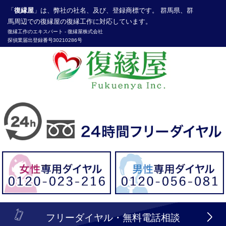
「
復縁屋
」は、弊社の社名、及び、登録商標です。 群馬県、群
馬周辺での復縁屋の復縁工作に対応しています。
復縁工作
のエキスパート -
復縁屋株式会社
探偵業届出登録番号30210286号
header_logo_tel_sp_top.lbi
フリーダイヤル・無料電話相談