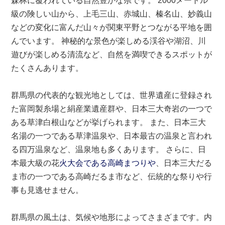
森林に覆われている自然豊かな県です。 2000メートル
級の険しい山から、上毛三山、赤城山、榛名山、妙義山
などの変化に富んだ山々が関東平野とつながる平地を囲
んでいます。 神秘的な景色が楽しめる渓谷や湖沼、川
遊びが楽しめる清流など、自然を満喫できるスポットが
たくさんあります。
群馬県の代表的な観光地としては、世界遺産に登録され
た富岡製糸場と絹産業遺産群や、日本三大奇岩の一つで
ある草津白根山などが挙げられます。 また、日本三大
名湯の一つである草津温泉や、日本最古の温泉と言われ
る四万温泉など、温泉地も多くあります。 さらに、日
本最大級の花
火大会である高崎まつりや
、日本三大だる
ま市の一つである高崎だるま市など、伝統的な祭りや行
事も見逃せません。
群馬県の風土は、気候や地形によってさまざまです。内