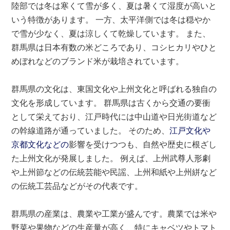
陸部では冬は寒くて雪が多く、夏は暑くて湿度が高いと
いう特徴があります。 一方、太平洋側では冬は穏やか
で雪が少なく、夏は涼しくて乾燥しています。 また、
群馬県は日本有数の米どころであり、コシヒカリやひと
めぼれなどのブランド米が栽培されています。
群馬県の文化は、東国文化や上州文化と呼ばれる独自の
文化を形成しています。 群馬県は古くから交通の要衝
として栄えており、江戸時代には中山道や日光街道など
の幹線道路が通っていました。 そのため、
江戸文化や
京都文化などの
影響を受けつつも、自然や歴史に根ざし
た上州文化が発展しました。 例えば、上州武尊人形劇
や上州節などの伝統芸能や民謡、上州和紙や上州絣など
の伝統工芸品などがその代表です。
群馬県の産業は、農業や工業が盛んです。農業では米や
野菜や果物などの生産量が高く、特にキャベツやトマト