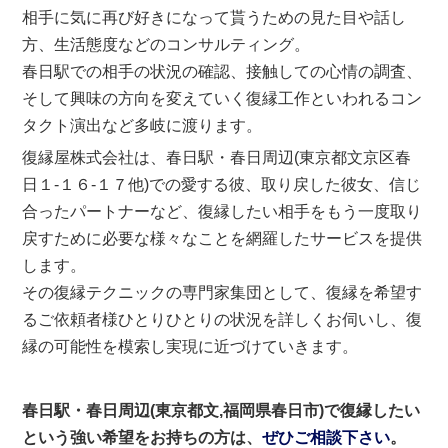
相手に気に再び好きになって貰うための見た目や話し
方、生活態度などのコンサルティング。
春日駅での相手の状況の確認、接触しての心情の調査、
そして興味の方向を変えていく復縁工作といわれるコン
タクト演出など多岐に渡ります。
復縁屋株式会社は、春日駅・春日周辺(東京都文京区春
日１-１６-１７他)での愛する彼、取り戻した彼女、信じ
合ったパートナーなど、復縁したい相手をもう一度取り
戻すために必要な様々なことを網羅したサービスを提供
します。
その復縁テクニックの専門家集団として、復縁を希望す
るご依頼者様ひとりひとりの状況を詳しくお伺いし、復
縁の可能性を模索し実現に近づけていきます。
春日駅・春日周辺(東京都文,福岡県春日市)で復縁したい
という強い希望をお持ちの方は、
ぜひご相談下さい
。