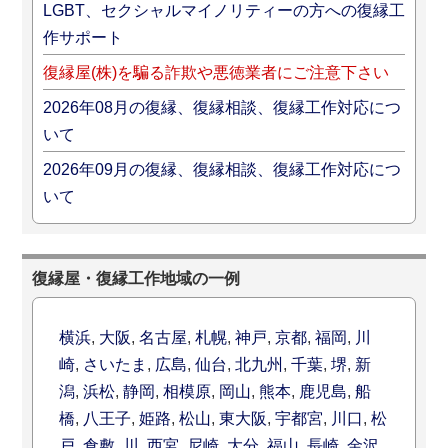
LGBT、セクシャルマイノリティーの方への復縁工
作サポート
復縁屋(株)を騙る詐欺や悪徳業者にご注意下さい
2026年08月の復縁、復縁相談、復縁工作対応につ
いて
2026年09月の復縁、復縁相談、復縁工作対応につ
いて
復縁屋・復縁工作地域の一例
横浜
,
大阪
,
名古屋
,
札幌
,
神戸
,
京都
,
福岡
,
川
崎
,
さいたま
,
広島
,
仙台
,
北九州
,
千葉
,
堺
,
新
潟
,
浜松
,
静岡
,
相模原
,
岡山
,
熊本
,
鹿児島
,
船
橋
,
八王子
,
姫路
,
松山
,
東大阪
,
宇都宮
,
川口
,
松
戸
,
倉敷
,
川
,
西宮
,
尼崎
,
大分
,
福山
,
長崎
,
金沢
,