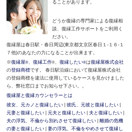
ることがあります。
どうか復縁の専門家による復縁相
談、復縁工作サポートをご利用く
ださい。
復縁屋は春日駅・春日周辺(東京都文京区春日１-１６-１
７他)のあなたの力になることが出来ます。
※
復縁屋
、
復縁工作
、
復縁したい
は
復縁屋株式会社
®
®
®
の
登録商標
です。 春日駅沿線において復縁屋株式会社
の登録商標を違法に使用しているケースを見かけました
ら、弊社窓口までお知らせ下さい。。
復縁屋と復縁カウンセラーとは
彼女、元カノと復縁したい
彼氏、元彼と復縁したい
元妻と復縁したい
元夫と復縁したい
夫と復縁したい
夫の浮気、不倫から別れさせて復縁したい
離婚の危機
の妻と復縁したい
妻の浮気、不倫をやめさせて復縁し