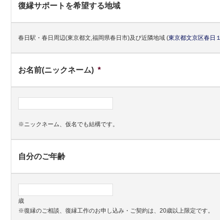
復縁サポートを希望する地域
春日駅・春日周辺(東京都文,福岡県春日市)及び近隣地域
(
東京都
文京区
春日１
お名前(ニックネーム)
*
※ニックネーム、仮名でも結構です。
自分のご年齢
歳
※復縁のご相談、復縁工作のお申し込み・ご契約は、20歳以上限定です。