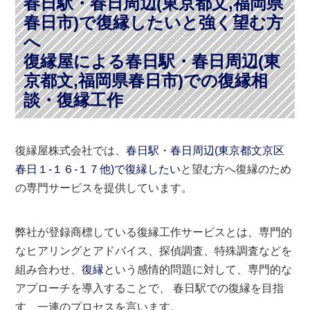
春日駅・春日周辺(東京都文,福岡県
春日市)で復縁したいと強く望む方
へ
復縁屋による春日駅・春日周辺(東
京都文,福岡県春日市)での復縁相
談・復縁工作
復縁屋株式会社では、
春日駅・春日周辺(東京都文京区
春日１-１６-１７他)で復縁したい
と望む方へ復縁のため
の専門サービスを提供しています。
弊社が登録商標している復縁工作サービスとは、専門的
なヒアリングとアドバイス、探偵調査、特殊調査などを
組み合わせ、
復縁
という感情的問題に対して、専門的な
アプローチを導入することで、 春日駅での復縁を目指
す、一連のプロセスを言います。