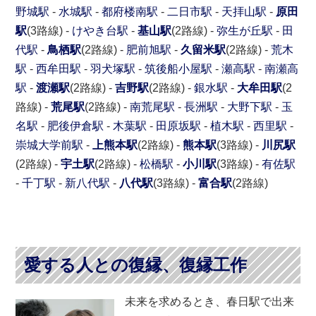
野城駅
-
水城駅
-
都府楼南駅
-
二日市駅
-
天拝山駅
-
原田
駅
(3路線) -
けやき台駅
-
基山駅
(2路線) -
弥生が丘駅
-
田
代駅
-
鳥栖駅
(2路線) -
肥前旭駅
-
久留米駅
(2路線) -
荒木
駅
-
西牟田駅
-
羽犬塚駅
-
筑後船小屋駅
-
瀬高駅
-
南瀬高
駅
-
渡瀬駅
(2路線) -
吉野駅
(2路線) -
銀水駅
-
大牟田駅
(2
路線) -
荒尾駅
(2路線) -
南荒尾駅
-
長洲駅
-
大野下駅
-
玉
名駅
-
肥後伊倉駅
-
木葉駅
-
田原坂駅
-
植木駅
-
西里駅
-
崇城大学前駅
-
上熊本駅
(2路線) -
熊本駅
(3路線) -
川尻駅
(2路線) -
宇土駅
(2路線) -
松橋駅
-
小川駅
(3路線) -
有佐駅
-
千丁駅
-
新八代駅
-
八代駅
(3路線) -
富合駅
(2路線)
愛する人との復縁、復縁工作
未来を求めるとき、春日駅で出来