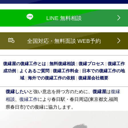
LINE 無料相談
全国対応・無料面談 WEB予約
復縁屋の復縁工作とは
|
無料復縁相談
|
復縁プロセス
|
復縁工作
成功例
|
よくあるご質問
|
復縁工作料金
|
日本での復縁工作の地
域
|
海外での復縁工作の依頼
|
復縁屋会社概要
復縁したい
と強い意志を持つ方のために、
復縁屋
は
復縁
相談
、
復縁工作
により春日駅・春日周辺(東京都文,福岡
県春日市)での復縁に協力します。