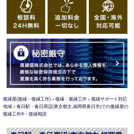
復縁屋(復縁・復縁工作)
復縁、復縁工作
復縁サポート対応
»
»
地域
春日駅・春日周辺(東京都文,福岡県春日市)での復縁屋の
»
復縁工作®・復縁相談