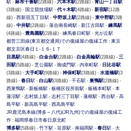
駅
-
麻布十番駅
(2路線) -
六本木駅
(2路線) -
青山一丁目駅
(3路線) -
国立競技場駅
-
代々木駅
(4路線) -
新宿駅
(12路
線) -
西新宿五丁目駅
-
中野坂上駅
(2路線) -
東中野駅
(3路
線) -
中井駅
(2路線) -
落合南長崎駅
-
新江古田駅
-
練馬駅
(4路線) -
豊島園駅
(2路線) -
練馬春日町駅
-
光が丘駅
都営三田線(東京都交通局)での復縁屋の復縁工作
:
東京
都
文京区
春日１-１６-１７
目黒駅
(4路線) -
白金台駅
(2路線) -
白金高輪駅
(2路線) -
三
田駅
(5路線) -
芝公園駅
-
御成門駅
-
内幸町駅
-
日比谷駅
(3路線) -
大手町駅
(9路線) -
神保町駅
(3路線) -
水道橋駅
(3
路線) -
春日
駅
-
白山駅
(3路線) -
千石駅
-
巣鴨駅
(2路線) -
西巣鴨駅
-
新板橋駅
-
板橋区役所前駅
-
板橋本町駅
-
本
蓮沼駅
-
志村坂上駅
-
志村三丁目駅
-
蓮根駅
-
西台駅
-
高
島平駅
-
新高島平駅
-
西高島平駅
JR鹿児島本線(博多～八代)(JR九州)での復縁屋の復縁工
作
:
福岡県
春日市
春日原北町
博多駅
(5路線) -
竹下駅
-
笹原駅
-
南福岡駅
-
春日
駅
-
大