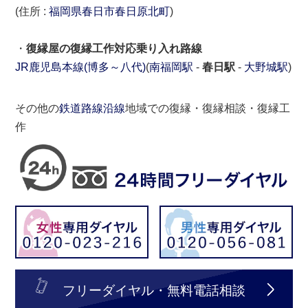
(住所 :
福岡県
春日市
春日原北町
)
・
復縁屋の復縁工作対応乗り入れ路線
JR鹿児島本線(博多～八代)
(
南福岡駅
-
春日駅
-
大野城駅
)
その他の
鉄道路線沿線
地域での復縁・復縁相談・復縁工
作
フリーダイヤル・無料電話相談