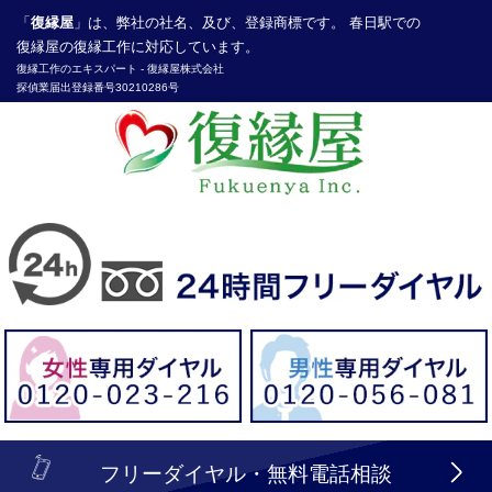
「
復縁屋
」は、弊社の社名、及び、登録商標です。 春日駅での
復縁屋の復縁工作に対応しています。
復縁工作
のエキスパート -
復縁屋株式会社
探偵業届出登録番号30210286号
header_logo_tel_sp_top.lbi
フリーダイヤル・無料電話相談