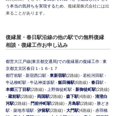
う本当の気持ちを実現するため
、復縁屋株式会社には出
来ることがあります。
復縁屋・春日駅沿線の他の駅での無料復縁
相談・復縁工作お申し込み
都営大江戸線(東京都交通局)での復縁屋の復縁工作
:
東
京都
文京区
春日１-１６-１７
都庁前駅
-
新宿西口駅
-
東新宿駅
(2路線) -
若松河田駅
-
牛込柳町駅
-
牛込神楽坂駅
-
飯田橋駅
(6路線) -
春日
駅
-
本郷三丁目駅
(2路線) -
上野御徒町駅
-
新御徒町駅
(2路線)
-
蔵前駅
(2路線) -
両国駅
(2路線) -
森下駅
(4路線) -
清澄白
河駅
(2路線) -
門前仲町駅
(2路線) -
月島駅
(2路線) -
勝どき
駅
-
築地市場駅
-
汐留駅
(2路線) -
大門駅
(4路線) -
赤羽橋