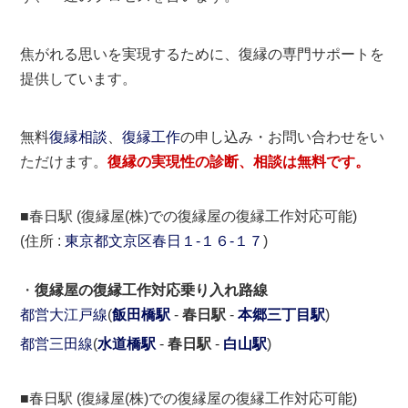
焦がれる思いを実現するために、復縁の専門サポートを
提供しています。
無料
復縁相談
、
復縁工作
の申し込み・お問い合わせをい
ただけます。
復縁の実現性の診断、相談は無料です。
■春日駅 (復縁屋(株)での復縁屋の復縁工作対応可能)
(住所 :
東京都
文京区
春日１-１６-１７
)
・
復縁屋の復縁工作対応乗り入れ路線
都営大江戸線
(
飯田橋駅
-
春日駅
-
本郷三丁目駅
)
都営三田線
(
水道橋駅
-
春日駅
-
白山駅
)
■春日駅 (復縁屋(株)での復縁屋の復縁工作対応可能)