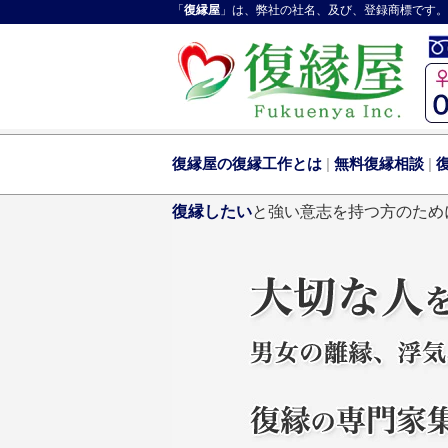
「
復縁屋
」は、弊社の社名、及び、登録商標です。
復縁屋の復縁工作とは
|
無料復縁相談
|
復縁したい
と強い意志を持つ方のため