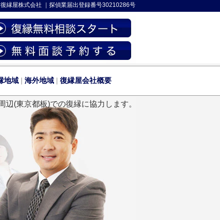
-
復縁屋株式会社
｜
探偵業届出登録番号30210286号
縁地域
|
海外地域
|
復縁屋会社概要
周辺(東京都板)での復縁に協力します。