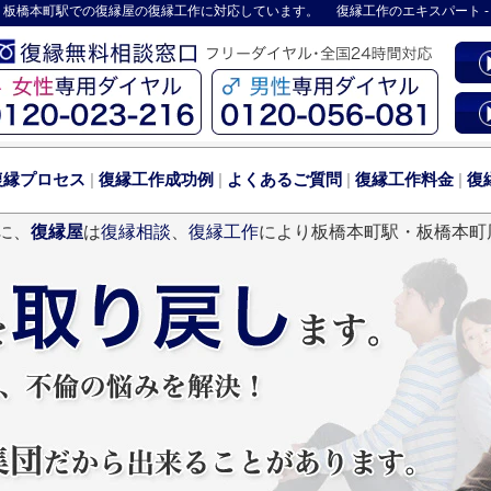
 板橋本町駅での復縁屋の復縁工作に対応しています。
復縁工作
のエキスパート 
復縁プロセス
|
復縁工作成功例
|
よくあるご質問
|
復縁工作料金
|
復
に、
復縁屋
は
復縁相談
、
復縁工作
により板橋本町駅・板橋本町