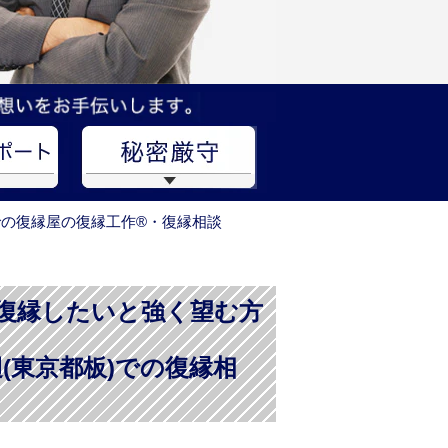
での復縁屋の復縁工作®・復縁相談
で復縁したいと強く望む方
(東京都板)での復縁相