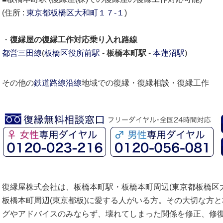
(住所 :
東京都
板橋区
大和町１７-１
)
・
復縁屋の復縁工作対応乗り入れ路線
都営三田線
(
板橋区役所前駅
-
板橋本町駅
-
本蓮沼駅
)
その他の
鉄道路線沿線
地域での復縁・復縁相談・復縁工作
復縁屋株式会社は、板橋本町駅・板橋本町周辺(東京都板橋区大
板橋本町周辺(東京都板)に愛する人がいる方。その大切な方
グやアドバイスのみならず、壊れてしまった関係を修正、修