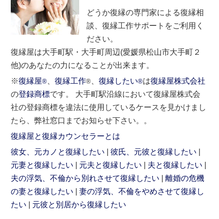
どうか復縁の専門家による復縁相
談、復縁工作サポートをご利用く
ださい。
復縁屋は大手町駅・大手町周辺(愛媛県松山市大手町２
他)のあなたの力になることが出来ます。
※
復縁屋
、
復縁工作
、
復縁したい
は
復縁屋株式会社
®
®
®
の
登録商標
です。 大手町駅沿線において復縁屋株式会
社の登録商標を違法に使用しているケースを見かけまし
たら、弊社窓口までお知らせ下さい。。
復縁屋と復縁カウンセラーとは
彼女、元カノと復縁したい
彼氏、元彼と復縁したい
元妻と復縁したい
元夫と復縁したい
夫と復縁したい
夫の浮気、不倫から別れさせて復縁したい
離婚の危機
の妻と復縁したい
妻の浮気、不倫をやめさせて復縁し
たい
元彼と別居から復縁したい