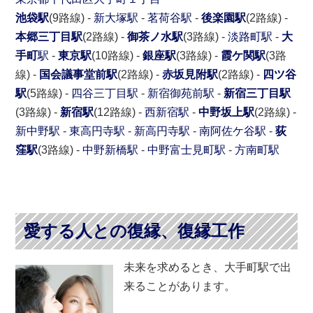
池袋駅
(9路線) -
新大塚駅
-
茗荷谷駅
-
後楽園駅
(2路線) -
本郷三丁目駅
(2路線) -
御茶ノ水駅
(3路線) -
淡路町駅
-
大
手町
駅
-
東京駅
(10路線) -
銀座駅
(3路線) -
霞ケ関駅
(3路
線) -
国会議事堂前駅
(2路線) -
赤坂見附駅
(2路線) -
四ツ谷
駅
(5路線) -
四谷三丁目駅
-
新宿御苑前駅
-
新宿三丁目駅
(3路線) -
新宿駅
(12路線) -
西新宿駅
-
中野坂上駅
(2路線) -
新中野駅
-
東高円寺駅
-
新高円寺駅
-
南阿佐ケ谷駅
-
荻
窪駅
(3路線) -
中野新橋駅
-
中野富士見町駅
-
方南町駅
愛する人との復縁、復縁工作
未来を求めるとき、大手町駅で出
来ることがあります。