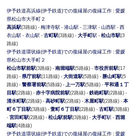
伊予鉄道高浜線(伊予鉄道)での復縁屋の復縁工作
:
愛媛
県
松山市
大手町２
高浜駅
(3路線) -
梅津寺駅
-
港山駅
-
三津駅
-
山西駅
-
西
衣山駅
-
衣山駅
-
古町駅
(3路線) -
大手町
駅
-
松山市駅
(3
路線)
伊予鉄道環状線(伊予鉄道)での復縁屋の復縁工作
:
愛媛
県
松山市
大手町２
松山市駅前駅
(3路線) -
南堀端駅
(5路線) -
市役所前駅
(17
路線) -
県庁前駅
(11路線) -
大街道駅
(5路線) -
勝山町駅
(5
路線) -
警察署前駅
(5路線) -
上一万駅
(5路線) -
平和通１丁
目駅
(2路線) -
赤十字病院前駅
(2路線) -
鉄砲町駅
(2路線) -
清水町駅
(2路線) -
高砂町駅
(2路線) -
木屋町駅
(2路線) -
本
町６丁目駅
(3路線) -
萱町６丁目駅
(2路線) -
古町駅
(3路線)
-
宮田町駅
(2路線) -
松山駅前駅
(3路線) -
大手町
駅
-
西堀
端駅
(4路線)
伊予鉄道環状線(伊予鉄道)での復縁屋の復縁工作
:
愛媛