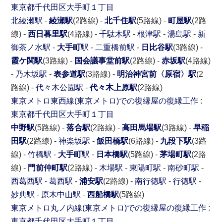
東京都
千代田区
大手町１丁目
北綾瀬駅
-
綾瀬駅
(2路線) -
北千住駅
(5路線) -
町屋駅
(2路
線) -
西日暮里駅
(4路線) -
千駄木駅
-
根津駅
-
湯島駅
-
新
御茶ノ水駅
-
大手町
駅
-
二重橋前駅
-
日比谷駅
(3路線) -
霞ケ関駅
(3路線) -
国会議事堂前駅
(2路線) -
赤坂駅
(4路線)
-
乃木坂駅
-
表参道駅
(3路線) -
明治神宮前〈原宿〉駅
(2
路線) -
代々木公園駅
-
代々木上原駅
(2路線)
東京メトロ東西線(東京メトロ)での復縁屋の復縁工作
:
東京都
千代田区
大手町１丁目
中野駅
(5路線) -
落合駅
(2路線) -
高田馬場駅
(3路線) -
早稲
田駅
(2路線) -
神楽坂駅
-
飯田橋駅
(6路線) -
九段下駅
(3路
線) -
竹橋駅
-
大手町
駅
-
日本橋駅
(5路線) -
茅場町駅
(2路
線) -
門前仲町駅
(2路線) -
木場駅
-
東陽町駅
-
南砂町駅
-
西葛西駅
-
葛西駅
-
浦安駅
(2路線) -
南行徳駅
-
行徳駅
-
妙典駅
-
原木中山駅
-
西船橋駅
(5路線)
東京メトロ丸ノ内線(東京メトロ)での復縁屋の復縁工作
:
東京都
千代田区
大手町１丁目