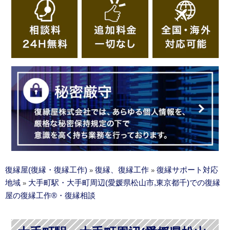
復縁屋(復縁・復縁工作)
復縁、復縁工作
復縁サポート対応
»
»
地域
大手町駅・大手町周辺(愛媛県松山市,東京都千)での復縁
»
屋の復縁工作®・復縁相談