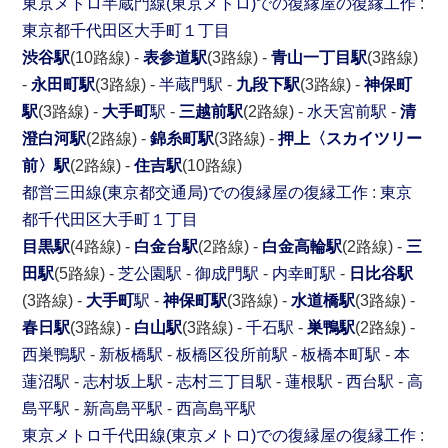
東京メトロ半蔵門線(東京メトロ)での復縁屋の復縁工作
:
東京都
千代田区
大手町１丁目
渋谷駅
(10路線) -
表参道駅
(3路線) -
青山一丁目駅
(3路線)
-
永田町駅
(3路線) -
半蔵門駅
-
九段下駅
(3路線) -
神保町
駅
(3路線) -
大手町
駅
-
三越前駅
(2路線) -
水天宮前駅
-
清
澄白河駅
(2路線) -
錦糸町駅
(3路線) -
押上〈スカイツリー
前〉駅
(2路線) -
住吉駅
(10路線)
都営三田線(東京都交通局)での復縁屋の復縁工作
:
東京
都
千代田区
大手町１丁目
目黒駅
(4路線) -
白金台駅
(2路線) -
白金高輪駅
(2路線) -
三
田駅
(5路線) -
芝公園駅
-
御成門駅
-
内幸町駅
-
日比谷駅
(3路線) -
大手町
駅
-
神保町駅
(3路線) -
水道橋駅
(3路線) -
春日駅
(3路線) -
白山駅
(3路線) -
千石駅
-
巣鴨駅
(2路線) -
西巣鴨駅
-
新板橋駅
-
板橋区役所前駅
-
板橋本町駅
-
本
蓮沼駅
-
志村坂上駅
-
志村三丁目駅
-
蓮根駅
-
西台駅
-
高
島平駅
-
新高島平駅
-
西高島平駅
東京メトロ千代田線(東京メトロ)での復縁屋の復縁工作
: