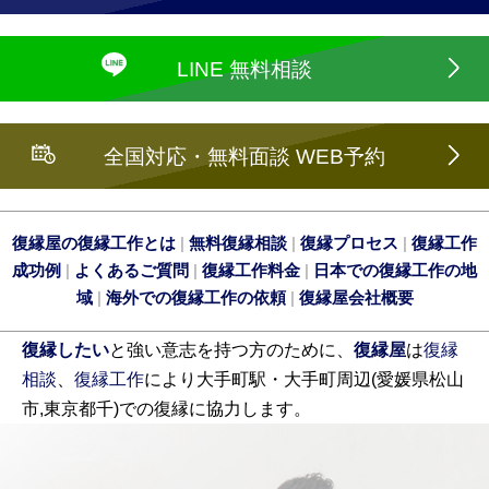
LINE 無料相談
全国対応・無料面談 WEB予約
復縁屋の復縁工作とは
|
無料復縁相談
|
復縁プロセス
|
復縁工作
成功例
|
よくあるご質問
|
復縁工作料金
|
日本での復縁工作の地
域
|
海外での復縁工作の依頼
|
復縁屋会社概要
復縁したい
と強い意志を持つ方のために、
復縁屋
は
復縁
相談
、
復縁工作
により大手町駅・大手町周辺(愛媛県松山
市,東京都千)での復縁に協力します。