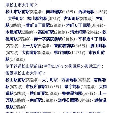
県
松山市
大手町２
松山市駅前駅
(3路線) -
南堀端駅
(5路線) -
西堀端駅
(4路線)
-
大手町
駅
-
松山駅前駅
(3路線) -
宮田町駅
(2路線) -
古町
駅
(3路線) -
萱町６丁目駅
(2路線) -
本町６丁目駅
(3路線) -
木屋町駅
(2路線) -
高砂町駅
(2路線) -
清水町駅
(2路線) -
鉄
砲町駅
(2路線) -
赤十字病院前駅
(2路線) -
平和通１丁目駅
(2路線) -
上一万駅
(5路線) -
警察署前駅
(5路線) -
勝山町駅
(5路線) -
大街道駅
(5路線) -
県庁前駅
(11路線) -
市役所前
駅
(17路線)
伊予鉄道松山駅前線(伊予鉄道)での復縁屋の復縁工作
:
愛媛県
松山市
大手町２
松山駅前駅
(3路線) -
大手町
駅
-
西堀端駅
(4路線) -
南堀端
駅
(5路線) -
市役所前駅
(17路線) -
県庁前駅
(11路線) -
大街
道駅
(5路線) -
勝山町駅
(5路線) -
警察署前駅
(5路線) -
上一
万駅
(5路線) -
南町駅
(3路線) -
道後公園駅
(3路線) -
道後温
泉駅
(3路線)