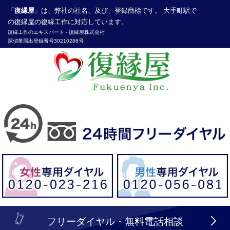
「
復縁屋
」は、弊社の社名、及び、登録商標です。 大手町駅で
の復縁屋の復縁工作に対応しています。
復縁工作
のエキスパート -
復縁屋株式会社
探偵業届出登録番号30210286号
header_logo_tel_sp_top.lbi
フリーダイヤル・無料電話相談