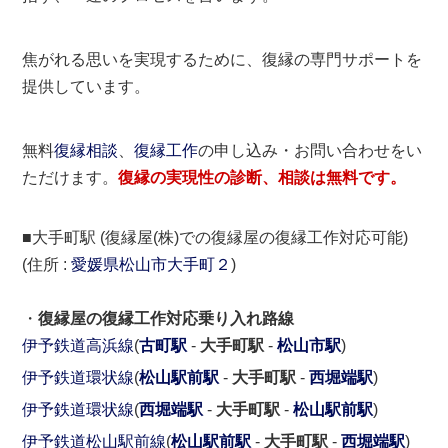
焦がれる思いを実現するために、復縁の専門サポートを
提供しています。
無料
復縁相談
、
復縁工作
の申し込み・お問い合わせをい
ただけます。
復縁の実現性の診断、相談は無料です。
■大手町駅 (復縁屋(株)での復縁屋の復縁工作対応可能)
(住所 :
愛媛県
松山市
大手町２
)
・
復縁屋の復縁工作対応乗り入れ路線
伊予鉄道高浜線
(
古町駅
-
大手町駅
-
松山市駅
)
伊予鉄道環状線
(
松山駅前駅
-
大手町駅
-
西堀端駅
)
伊予鉄道環状線
(
西堀端駅
-
大手町駅
-
松山駅前駅
)
伊予鉄道松山駅前線
(
松山駅前駅
-
大手町駅
-
西堀端駅
)