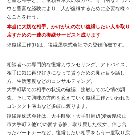
と望む相手と、ご依頼者本人の双方へ、専門的なノウハ
ウと豊富な経験により二人が復縁するために必要な様々
なことを行う、
本当に大切な相手。かけがえのない復縁したい人を取り
戻すための一連の復縁サービスと成ります。
※復縁工作(R)は、復縁屋株式会社での登録商標です。
相談者への専門的な復縁カウンセリング、アドバイス、
相手に気に再び好きになって貰うための見た目や話し
方、生活態度などのコンサルティング。
大手町駅での相手の状況の確認、接触しての心情の調
査、そして興味の方向を変えていく復縁工作といわれる
コンタクト演出など多岐に渡ります。
復縁屋株式会社は、大手町駅・大手町周辺(愛媛県松山
市大手町２他)での愛する彼、取り戻した彼女、信じ合
ったパートナーなど、復縁したい相手をもう一度取り戻