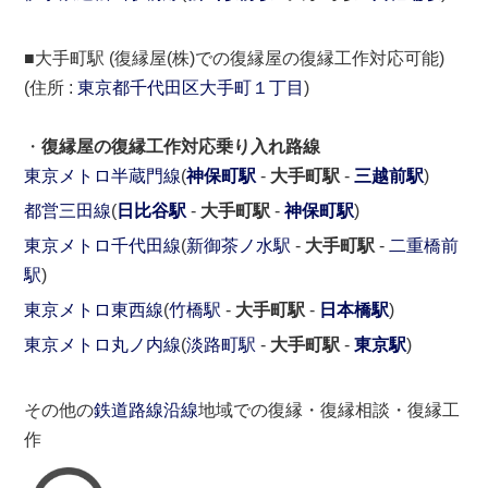
■大手町駅 (復縁屋(株)での復縁屋の復縁工作対応可能)
(住所 :
東京都
千代田区
大手町１丁目
)
・
復縁屋の復縁工作対応乗り入れ路線
東京メトロ半蔵門線
(
神保町駅
-
大手町駅
-
三越前駅
)
都営三田線
(
日比谷駅
-
大手町駅
-
神保町駅
)
東京メトロ千代田線
(
新御茶ノ水駅
-
大手町駅
-
二重橋前
駅
)
東京メトロ東西線
(
竹橋駅
-
大手町駅
-
日本橋駅
)
東京メトロ丸ノ内線
(
淡路町駅
-
大手町駅
-
東京駅
)
その他の
鉄道路線沿線
地域での復縁・復縁相談・復縁工
作