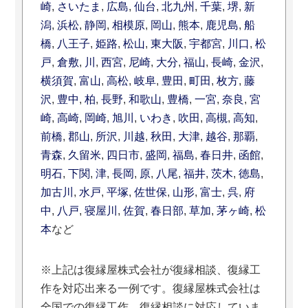
崎
,
さいたま
,
広島
,
仙台
,
北九州
,
千葉
,
堺
,
新
潟
,
浜松
,
静岡
,
相模原
,
岡山
,
熊本
,
鹿児島
,
船
橋
,
八王子
,
姫路
,
松山
,
東大阪
,
宇都宮
,
川口
,
松
戸
,
倉敷
,
川
,
西宮
,
尼崎
,
大分
,
福山
,
長崎
,
金沢
,
横須賀
,
富山
,
高松
,
岐阜
,
豊田
,
町田
,
枚方
,
藤
沢
,
豊中
,
柏
,
長野
,
和歌山
,
豊橋
,
一宮
,
奈良
,
宮
崎
,
高崎
,
岡崎
,
旭川
,
いわき
,
吹田
,
高槻
,
高知
,
前橋
,
郡山
,
所沢
,
川越
,
秋田
,
大津
,
越谷
,
那覇
,
青森
,
久留米
,
四日市
,
盛岡
,
福島
,
春日井
,
函館
,
明石
,
下関
,
津
,
長岡
,
原
,
八尾
,
福井
,
茨木
,
徳島
,
加古川
,
水戸
,
平塚
,
佐世保
,
山形
,
富士
,
呉
,
府
中
,
八戸
,
寝屋川
,
佐賀
,
春日部
,
草加
,
茅ヶ崎
,
松
本
など
※上記は復縁屋株式会社が復縁相談、復縁工
作を対応出来る一例です。復縁屋株式会社は
全国での復縁工作、復縁相談に対応していま