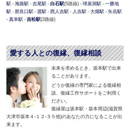
駅
-
海路駅
-
吉尾駅
-
白石駅
(5路線) -
球泉洞駅
-
一勝地
駅
-
那良口駅
-
渡駅
-
西人吉駅
-
人吉駅
-
大畑駅
-
矢岳駅
-
真幸駅
-
吉松駅
(3路線)
愛する人との復縁、復縁相談
未来を求めるとき、坂本駅で出来
ることがあります。
どうか復縁の専門家による復縁相
談、復縁工作サポートをご利用く
ださい。
復縁屋は坂本駅・坂本周辺(滋賀県
大津市坂本４-１２-３５他)のあなたの力になることが出
来ます。