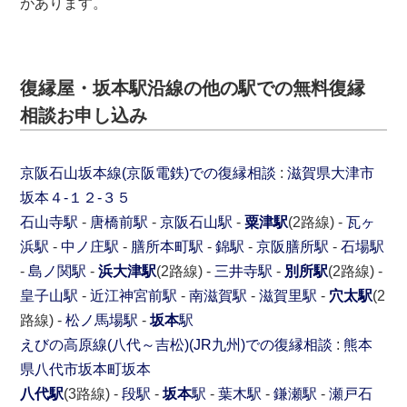
があります。
復縁屋・坂本駅沿線の他の駅での無料復縁
相談お申し込み
京阪石山坂本線(京阪電鉄)での復縁相談
:
滋賀県
大津市
坂本４-１２-３５
石山寺駅
-
唐橋前駅
-
京阪石山駅
-
粟津駅
(2路線) -
瓦ヶ
浜駅
-
中ノ庄駅
-
膳所本町駅
-
錦駅
-
京阪膳所駅
-
石場駅
-
島ノ関駅
-
浜大津駅
(2路線) -
三井寺駅
-
別所駅
(2路線) -
皇子山駅
-
近江神宮前駅
-
南滋賀駅
-
滋賀里駅
-
穴太駅
(2
路線) -
松ノ馬場駅
-
坂本
駅
えびの高原線(八代～吉松)(JR九州)での復縁相談
:
熊本
県
八代市
坂本町坂本
八代駅
(3路線) -
段駅
-
坂本
駅
-
葉木駅
-
鎌瀬駅
-
瀬戸石