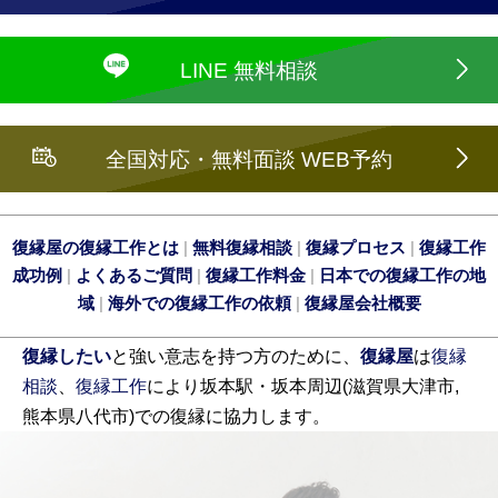
LINE 無料相談
全国対応・無料面談 WEB予約
復縁屋の復縁工作とは
|
無料復縁相談
|
復縁プロセス
|
復縁工作
成功例
|
よくあるご質問
|
復縁工作料金
|
日本での復縁工作の地
域
|
海外での復縁工作の依頼
|
復縁屋会社概要
復縁したい
と強い意志を持つ方のために、
復縁屋
は
復縁
相談
、
復縁工作
により坂本駅・坂本周辺(滋賀県大津市,
熊本県八代市)での復縁に協力します。