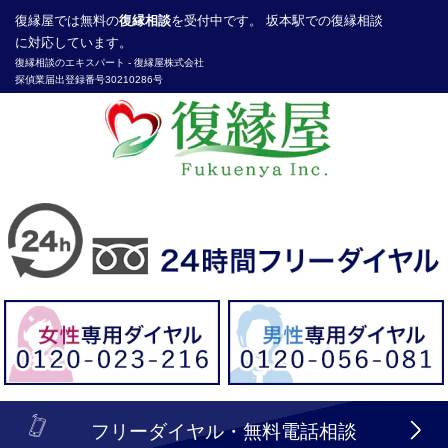
復縁屋
では無料の
復縁相談
を受付中です。 坂本駅での復縁相談
に対応しています。
復縁相談のエキスパート -
復縁屋株式会社
探偵業届出登録番号30210286号
header_logo_tel_sp_top.lbi
フリーダイヤル・無料電話相談