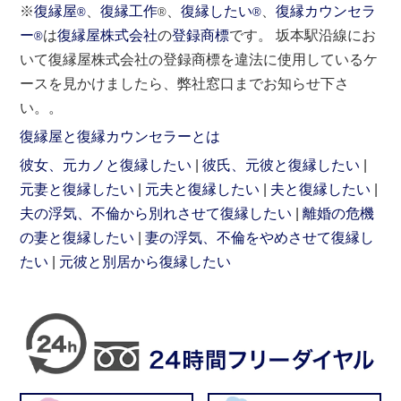
※
復縁屋
、
復縁工作
、
復縁したい
、
復縁カウンセラ
®
®
®
ー
は
復縁屋株式会社
の
登録商標
です。 坂本駅沿線にお
®
いて復縁屋株式会社の登録商標を違法に使用しているケ
ースを見かけましたら、弊社窓口までお知らせ下さ
い。。
復縁屋と復縁カウンセラーとは
彼女、元カノと復縁したい
彼氏、元彼と復縁したい
元妻と復縁したい
元夫と復縁したい
夫と復縁したい
夫の浮気、不倫から別れさせて復縁したい
離婚の危機
の妻と復縁したい
妻の浮気、不倫をやめさせて復縁し
たい
元彼と別居から復縁したい