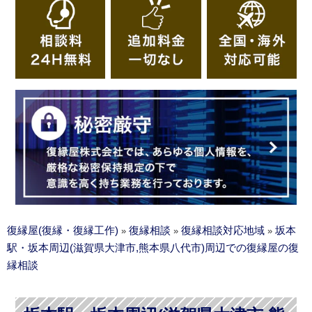
復縁屋(復縁・復縁工作)
復縁相談
復縁相談対応地域
坂本
»
»
»
駅・坂本周辺(滋賀県大津市,熊本県八代市)周辺での復縁屋の復
縁相談