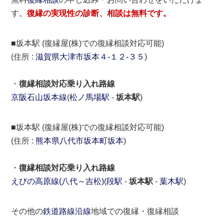
す。
復縁の実現性の診断、相談は無料です。
■坂本駅 (復縁屋(株)での復縁相談対応可能)
(住所 :
滋賀県
大津市
坂本４-１２-３５
)
・
復縁相談対応乗り入れ路線
京阪石山坂本線
(
松ノ馬場駅
-
坂本駅
)
■坂本駅 (復縁屋(株)での復縁相談対応可能)
(住所 :
熊本県
八代市
坂本町坂本
)
・
復縁相談対応乗り入れ路線
えびの高原線(八代～吉松)
(
段駅
-
坂本駅
-
葉木駅
)
その他の
鉄道路線沿線
地域での復縁・復縁相談