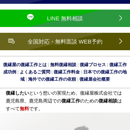
LINE 無料相談
全国対応・無料面談 WEB予約
復縁屋の復縁工作とは
|
無料復縁相談
|
復縁プロセス
|
復縁工作
成功例
|
よくあるご質問
|
復縁工作料金
|
日本での復縁工作の地
域
|
海外での復縁工作の依頼
|
復縁屋会社概要
復縁したい
という想いの実現ため、復縁屋株式会社では
鹿児島県、鹿児島周辺での
復縁工作
のための
復縁相談
は
すべて
無料
です。