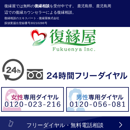
復縁屋
では無料の
復縁相談
を受付中です。 鹿児島県、鹿児島周
辺での復縁カウンセラーによる復縁相談。
復縁相談のエキスパート -
復縁屋株式会社
探偵業届出登録番号30210286号
header_logo_tel_sp_top.lbi
フリーダイヤル・無料電話相談