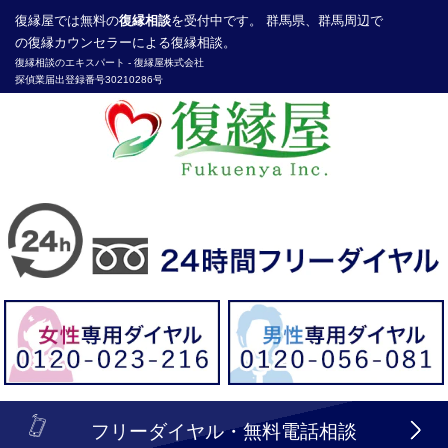
復縁屋
では無料の
復縁相談
を受付中です。 群馬県、群馬周辺で
の復縁カウンセラーによる復縁相談。
復縁相談のエキスパート -
復縁屋株式会社
探偵業届出登録番号30210286号
header_logo_tel_sp_top.lbi
フリーダイヤル・無料電話相談