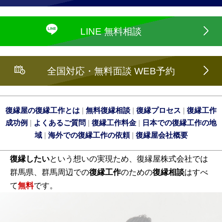
LINE 無料相談
全国対応・無料面談 WEB予約
復縁屋の復縁工作とは
|
無料復縁相談
|
復縁プロセス
|
復縁工作
成功例
|
よくあるご質問
|
復縁工作料金
|
日本での復縁工作の地
域
|
海外での復縁工作の依頼
|
復縁屋会社概要
復縁したい
という想いの実現ため、復縁屋株式会社では
群馬県、群馬周辺での
復縁工作
のための
復縁相談
はすべ
て
無料
です。