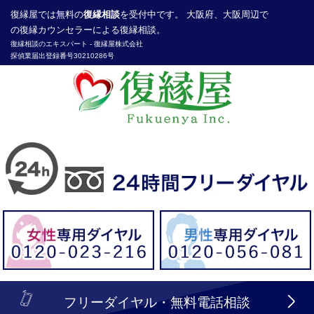
復縁屋
では無料の
復縁相談
を受付中です。 大阪府、大阪周辺で
の復縁カウンセラーによる復縁相談。
復縁相談のエキスパート -
復縁屋株式会社
探偵業届出登録番号30210286号
header_logo_tel_sp_top.lbi
フリーダイヤル・無料電話相談