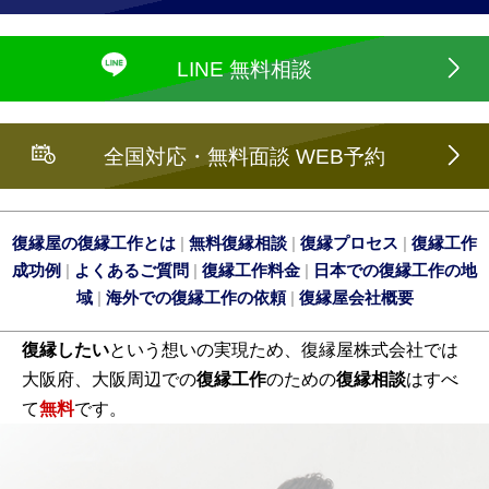
LINE 無料相談
全国対応・無料面談 WEB予約
復縁屋の復縁工作とは
|
無料復縁相談
|
復縁プロセス
|
復縁工作
成功例
|
よくあるご質問
|
復縁工作料金
|
日本での復縁工作の地
域
|
海外での復縁工作の依頼
|
復縁屋会社概要
復縁したい
という想いの実現ため、復縁屋株式会社では
大阪府、大阪周辺での
復縁工作
のための
復縁相談
はすべ
て
無料
です。