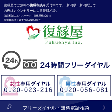
復縁屋
では無料の
復縁相談
を受付中です。 新潟県、新潟周辺で
の復縁カウンセラーによる復縁相談。
復縁相談のエキスパート -
復縁屋株式会社
探偵業届出登録番号30210286号
header_logo_tel_sp_top.lbi
フリーダイヤル・無料電話相談