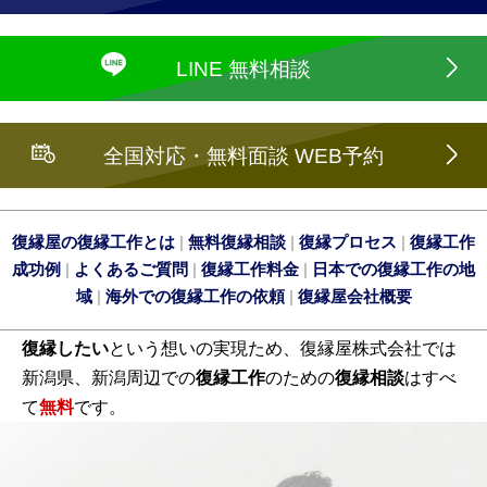
LINE 無料相談
全国対応・無料面談 WEB予約
復縁屋の復縁工作とは
|
無料復縁相談
|
復縁プロセス
|
復縁工作
成功例
|
よくあるご質問
|
復縁工作料金
|
日本での復縁工作の地
域
|
海外での復縁工作の依頼
|
復縁屋会社概要
復縁したい
という想いの実現ため、復縁屋株式会社では
新潟県、新潟周辺での
復縁工作
のための
復縁相談
はすべ
て
無料
です。