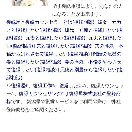
指す復縁相談により、あなたの力
になることが出来ます。
復縁屋と復縁カウンセラーとは(復縁相談)
彼女、元カ
ノと復縁したい(復縁相談)
彼氏、元彼と復縁したい(復
縁相談)
元妻と復縁したい(復縁相談)
元夫と復縁した
い(復縁相談)
夫と復縁したい(復縁相談)
夫の浮気、不
倫から別れさせて復縁したい(復縁相談)
離婚の危機の
妻と復縁したい(復縁相談)
妻の浮気、不倫をやめさせ
て復縁したい(復縁相談)
元彼と別居から復縁したい(復
縁相談)
※
復縁屋
、
復縁工作
、
復縁したい
、復縁カウンセラ
®
®
®
ー
、
復縁カウンセリング
は
復縁屋株式会社の登録商
®
®
標
です。 新潟県で復縁サービスをご利用の際は、弊社
登録商標をご確認ください。