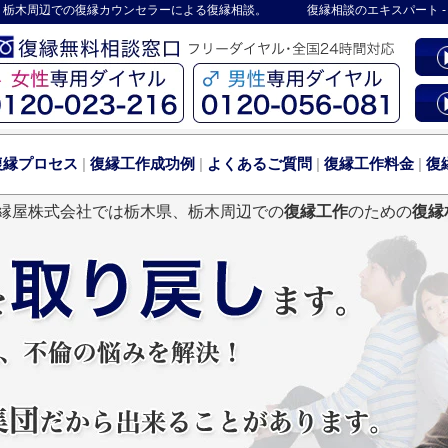
、栃木周辺での復縁カウンセラーによる復縁相談。
復縁相談のエキスパート 
復縁プロセス
|
復縁工作成功例
|
よくあるご質問
|
復縁工作料金
|
復
縁屋株式会社では栃木県、栃木周辺での
復縁工作
のための
復縁