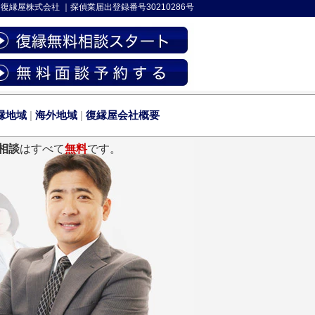
-
復縁屋株式会社
｜
探偵業届出登録番号30210286号
縁地域
|
海外地域
|
復縁屋会社概要
相談
はすべて
無料
です。