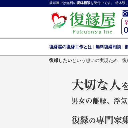
復縁屋
では無料の
復縁相談
を受付中です。 栃木県
復縁屋の復縁工作とは
|
無料復縁相談
|
復縁したい
という想いの実現ため、復