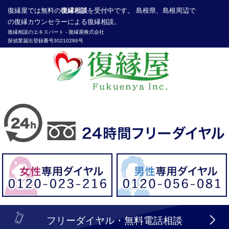
復縁屋
では無料の
復縁相談
を受付中です。 島根県、島根周辺で
の復縁カウンセラーによる復縁相談。
復縁相談のエキスパート -
復縁屋株式会社
探偵業届出登録番号30210286号
header_logo_tel_sp_top.lbi
フリーダイヤル・無料電話相談