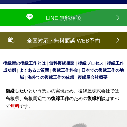
LINE 無料相談
全国対応・無料面談 WEB予約
復縁屋の復縁工作とは
|
無料復縁相談
|
復縁プロセス
|
復縁工作
成功例
|
よくあるご質問
|
復縁工作料金
|
日本での復縁工作の地
域
|
海外での復縁工作の依頼
|
復縁屋会社概要
復縁したい
という想いの実現ため、復縁屋株式会社では
島根県、島根周辺での
復縁工作
のための
復縁相談
はすべ
て
無料
です。