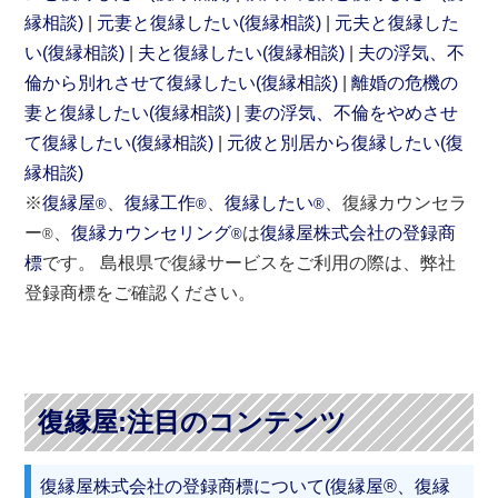
縁相談)
元妻と復縁したい(復縁相談)
元夫と復縁した
い(復縁相談)
夫と復縁したい(復縁相談)
夫の浮気、不
倫から別れさせて復縁したい(復縁相談)
離婚の危機の
妻と復縁したい(復縁相談)
妻の浮気、不倫をやめさせ
て復縁したい(復縁相談)
元彼と別居から復縁したい(復
縁相談)
※
復縁屋
、
復縁工作
、
復縁したい
、復縁カウンセラ
®
®
®
ー
、
復縁カウンセリング
は
復縁屋株式会社の登録商
®
®
標
です。 島根県で復縁サービスをご利用の際は、弊社
登録商標をご確認ください。
復縁屋:注目のコンテンツ
復縁屋株式会社の登録商標について(復縁屋®、復縁