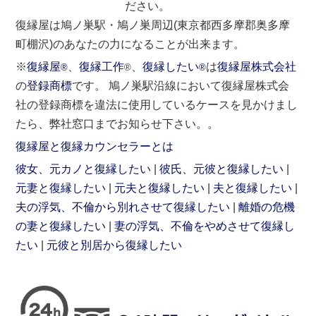
ださい。
復縁屋は鳩ノ巣駅・鳩ノ巣周辺(東京都西多摩郡奥多摩
町棚沢)のあなたの力になることが出来ます。
※
復縁屋
、
復縁工作
、
復縁したい
は
復縁屋株式会社
®
®
®
の
登録商標
です。 鳩ノ巣駅沿線において復縁屋株式会
社の登録商標を違法に使用しているケースを見かけまし
たら、弊社窓口までお知らせ下さい。。
復縁屋と復縁カウンセラーとは
彼女、元カノと復縁したい
彼氏、元彼と復縁したい
元妻と復縁したい
元夫と復縁したい
夫と復縁したい
夫の浮気、不倫から別れさせて復縁したい
離婚の危機
の妻と復縁したい
妻の浮気、不倫をやめさせて復縁し
たい
元彼と別居から復縁したい