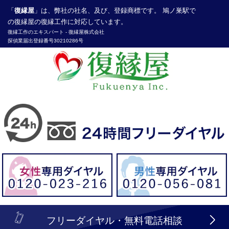
「
復縁屋
」は、弊社の社名、及び、登録商標です。 鳩ノ巣駅で
の復縁屋の復縁工作に対応しています。
復縁工作
のエキスパート -
復縁屋株式会社
探偵業届出登録番号30210286号
header_logo_tel_sp_top.lbi
フリーダイヤル・無料電話相談