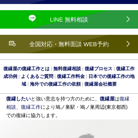
LINE 無料相談
全国対応・無料面談 WEB予約
復縁屋の復縁工作とは
|
無料復縁相談
|
復縁プロセス
|
復縁工作
成功例
|
よくあるご質問
|
復縁工作料金
|
日本での復縁工作の地
域
|
海外での復縁工作の依頼
|
復縁屋会社概要
復縁したい
と強い意志を持つ方のために、
復縁屋
は
復縁
相談
、
復縁工作
により鳩ノ巣駅・鳩ノ巣周辺(東京都西)
での復縁に協力します。