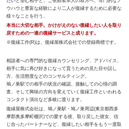
たい
と望む相手と、ご依頼者本人の双方へ、専門的なノ
ウハウと豊富な経験により二人が復縁するために必要な
様々なことを行う、
本当に大切な相手。かけがえのない復縁したい人を取り
戻すための一連の復縁サービスと成ります。
※復縁工作(R)は、復縁屋株式会社での登録商標です。
相談者への専門的な復縁カウンセリング、アドバイス、
相手に気に再び好きになって貰うための見た目や話し
方、生活態度などのコンサルティング。
鳩ノ巣駅での相手の状況の確認、接触しての心情の調
査、そして興味の方向を変えていく復縁工作といわれる
コンタクト演出など多岐に渡ります。
復縁屋株式会社は、鳩ノ巣駅・鳩ノ巣周辺(東京都西多
摩郡奥多摩町棚沢)での愛する彼、取り戻した彼女、信
じ合ったパートナーなど、復縁したい相手をもう一度取