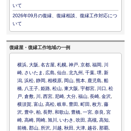
いて
2026年09月の復縁、復縁相談、復縁工作対応につ
いて
復縁屋・復縁工作地域の一例
横浜
,
大阪
,
名古屋
,
札幌
,
神戸
,
京都
,
福岡
,
川
崎
,
さいたま
,
広島
,
仙台
,
北九州
,
千葉
,
堺
,
新
潟
,
浜松
,
静岡
,
相模原
,
岡山
,
熊本
,
鹿児島
,
船
橋
,
八王子
,
姫路
,
松山
,
東大阪
,
宇都宮
,
川口
,
松
戸
,
倉敷
,
川
,
西宮
,
尼崎
,
大分
,
福山
,
長崎
,
金沢
,
横須賀
,
富山
,
高松
,
岐阜
,
豊田
,
町田
,
枚方
,
藤
沢
,
豊中
,
柏
,
長野
,
和歌山
,
豊橋
,
一宮
,
奈良
,
宮
崎
,
高崎
,
岡崎
,
旭川
,
いわき
,
吹田
,
高槻
,
高知
,
前橋
,
郡山
,
所沢
,
川越
,
秋田
,
大津
,
越谷
,
那覇
,