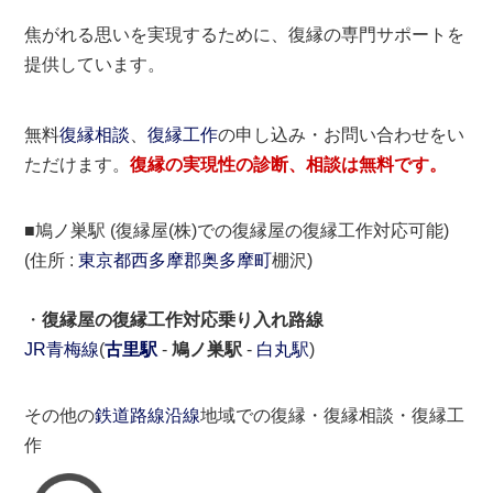
焦がれる思いを実現するために、復縁の専門サポートを
提供しています。
無料
復縁相談
、
復縁工作
の申し込み・お問い合わせをい
ただけます。
復縁の実現性の診断、相談は無料です。
■鳩ノ巣駅 (復縁屋(株)での復縁屋の復縁工作対応可能)
(住所 :
東京都
西多摩郡
奥多摩町
棚沢)
・
復縁屋の復縁工作対応乗り入れ路線
JR青梅線
(
古里駅
-
鳩ノ巣駅
-
白丸駅
)
その他の
鉄道路線沿線
地域での復縁・復縁相談・復縁工
作