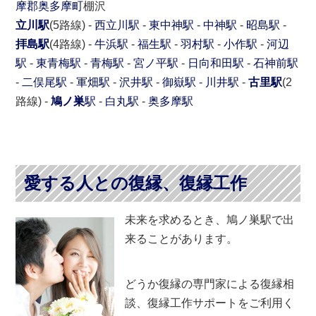
摩郡
奥多摩町
棚沢
立川駅
(5路線) -
西立川駅
-
東中神駅
-
中神駅
-
昭島駅
-
拝島駅
(4路線) -
牛浜駅
-
福生駅
-
羽村駅
-
小作駅
-
河辺
駅
-
東青梅駅
-
青梅駅
-
宮ノ平駅
-
日向和田駅
-
石神前駅
-
二俣尾駅
-
軍畑駅
-
沢井駅
-
御嶽駅
-
川井駅
-
古里駅
(2
路線) -
鳩ノ巣
駅
-
白丸駅
-
奥多摩駅
愛する人との復縁、復縁工作
未来を求めるとき、鳩ノ巣駅で出
来ることがあります。
どうか復縁の専門家による復縁相
談、復縁工作サポートをご利用く