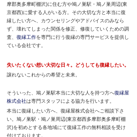
摩郡奥多摩町棚沢)に住む方や鳩ノ巣駅・鳩ノ巣周辺(東
京都西)に愛する人がいる方。その大切な方と本当に復
縁したい方へ、カウンセリングやアドバイスのみなら
ず、壊れてしまった関係を修正、修復していくための調
査、
復縁工作
を専門に行う復縁の専門サービスを提供し
ている会社です。
失いたくない想い大切な日々。どうしても
復縁したい
。
譲れないこれからの希望と未来。
そういった、鳩ノ巣駅本当に大切な人を持つ方へ
復縁屋
株式会社
は専門スタッフによる協力を行います。
本当に復縁したい方へ、復縁屋株式会社へご相談下さ
い。鳩ノ巣駅・鳩ノ巣周辺(東京都西多摩郡奥多摩町棚
沢)を初めとする各地域にて復縁工作の無料相談を受け
付けております。