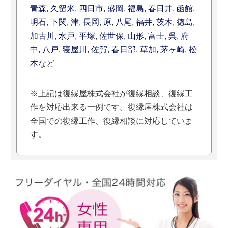
青森
,
久留米
,
四日市
,
盛岡
,
福島
,
春日井
,
函館
,
明石
,
下関
,
津
,
長岡
,
原
,
八尾
,
福井
,
茨木
,
徳島
,
加古川
,
水戸
,
平塚
,
佐世保
,
山形
,
富士
,
呉
,
府
中
,
八戸
,
寝屋川
,
佐賀
,
春日部
,
草加
,
茅ヶ崎
,
松
本
など
※上記は復縁屋株式会社が復縁相談、復縁工
作を対応出来る一例です。復縁屋株式会社は
全国での復縁工作、復縁相談に対応していま
す。