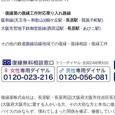
・
復縁屋の復縁工作対応乗り入れ路線
阪和線(天王寺～和歌山)
(
鶴ケ丘駅
-
長居駅
-
我孫子町駅
)
大阪市営地下鉄御堂筋線
(
西田辺駅
-
長居駅
-
あびこ駅
)
その他の
鉄道路線沿線
地域での復縁・復縁相談・復縁工作
復縁屋株式会社は、長居駅・長居周辺(大阪府大阪市住吉区長
(大阪府大阪市)に愛する人がいる方。その大切な方と本当に
バイスのみならず、壊れてしまった関係を修正、修復してい