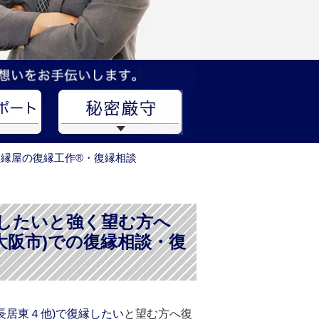
復縁屋の復縁工作®・復縁相談
縁したいと強く望む方へ
大阪市)での復縁相談・復
長居東４他)で復縁したい
と望む方へ復