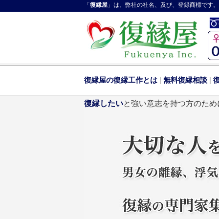
「
復縁屋
」は、弊社の社名、及び、登録商標です。
復縁屋の復縁工作とは
|
無料復縁相談
|
復縁したい
と強い意志を持つ方のため