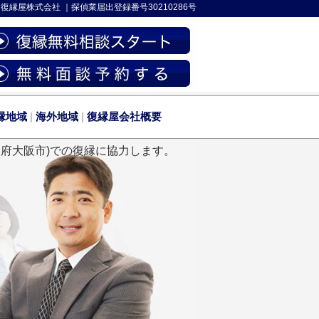
-
復縁屋株式会社
｜
探偵業届出登録番号30210286号
縁地域
|
海外地域
|
復縁屋会社概要
阪府大阪市)での復縁に協力します。