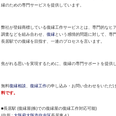
縁のための専門サービスを提供しています。
弊社が登録商標している復縁工作サービスとは、専門的なヒ
調査などを組み合わせ、
復縁
という感情的問題に対して、専
長居駅での復縁を目指す、一連のプロセスを言います。
焦がれる思いを実現するために、復縁の専門サポートを提供
無料
復縁相談
、
復縁工作
の申し込み・お問い合わせをいただ
料です。
■長居駅 (復縁屋(株)での復縁屋の復縁工作対応可能)
(住所 :
大阪府
大阪市
住吉区
長居東４)