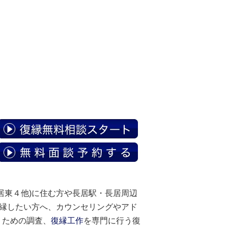
居東４他)に住む方や長居駅・長居周辺
復縁したい方へ、カウンセリングやアド
くための調査、
復縁工作
を専門に行う復