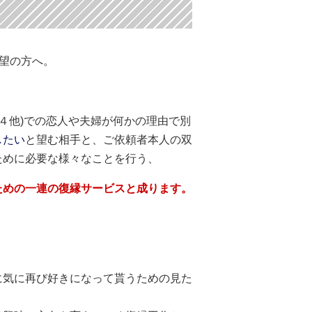
希望の方へ。
東４他)での恋人や夫婦が何かの理由で別
したい
と望む相手と、ご依頼者本人の双
ために必要な様々なことを行う、
ための一連の復縁サービスと成ります。
に気に再び好きになって貰うための見た