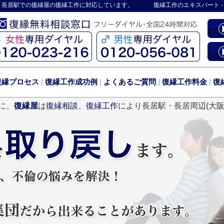
 長居駅での復縁屋の復縁工作に対応しています。
復縁工作
のエキスパート 
復縁プロセス
|
復縁工作成功例
|
よくあるご質問
|
復縁工作料金
|
復
に、
復縁屋
は
復縁相談
、
復縁工作
により長居駅・長居周辺(大