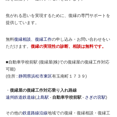
焦がれる思いを実現するために、復縁の専門サポートを
提供しています。
無料
復縁相談
、
復縁工作
の申し込み・お問い合わせをい
ただけます。
復縁の実現性の診断、相談は無料です。
■自動車学校前駅 (復縁屋(株)での復縁屋の復縁工作対応
可能)
(住所 :
静岡県
浜松市
東区
有玉南町１７３９)
・
復縁屋の復縁工作対応乗り入れ路線
遠州鉄道鉄道線
(
上島駅
-
自動車学校前駅
-
さぎの宮駅
)
その他の
鉄道路線沿線
地域での復縁・復縁相談・復縁工