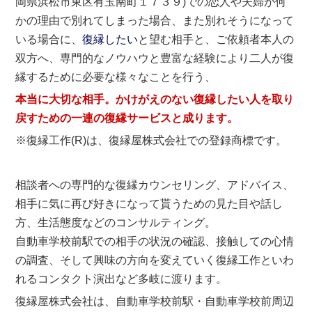
岡県浜松市東区有玉南町１７３９)での恋人や夫婦が何
かの理由で別れてしまった場合、また別れそうになって
いる場合に、
復縁したい
と望む相手と、ご依頼者本人の
双方へ、専門的なノウハウと豊富な経験により二人が復
縁するために必要な様々なことを行う、
本当に大切な相手。かけがえのない復縁したい人を取り
戻すための一連の復縁サービスと成ります。
※復縁工作(R)は、復縁屋株式会社での登録商標です。
相談者への専門的な復縁カウンセリング、アドバイス、
相手に気に再び好きになって貰うための見た目や話し
方、生活態度などのコンサルティング。
自動車学校前駅での相手の状況の確認、接触しての心情
の調査、そして興味の方向を変えていく復縁工作といわ
れるコンタクト演出など多岐に渡ります。
復縁屋株式会社は、自動車学校前駅・自動車学校前周辺