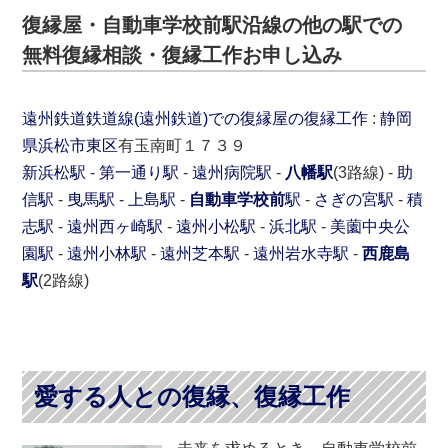
復縁屋・自動車学校前駅沿線の他の駅での
無料復縁相談・復縁工作お申し込み
遠州鉄道鉄道線(遠州鉄道)での復縁屋の復縁工作
:
静岡
県
浜松市
東区
有玉南町１７３９
新浜松駅
-
第一通り駅
-
遠州病院駅
-
八幡駅
(3路線) -
助
信駅
-
曳馬駅
-
上島駅
-
自動車学校前
駅
-
さぎの宮駅
-
積
志駅
-
遠州西ヶ崎駅
-
遠州小松駅
-
浜北駅
-
美薗中央公
園駅
-
遠州小林駅
-
遠州芝本駅
-
遠州岩水寺駅
-
西鹿島
駅
(2路線)
愛する人との復縁、復縁工作