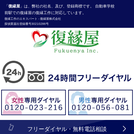
「
復縁屋
」は、弊社の社名、及び、登録商標です。 自動車学校
前駅での復縁屋の復縁工作に対応しています。
復縁工作
のエキスパート -
復縁屋株式会社
探偵業届出登録番号30210286号
header_logo_tel_sp_top.lbi
フリーダイヤル・無料電話相談