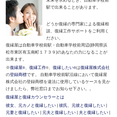
未来を求めるとき、自動車学校前
駅で出来ることがあります。
どうか復縁の専門家による復縁相
談、復縁工作サポートをご利用く
ださい。
復縁屋は自動車学校前駅・自動車学校前周辺(静岡県浜
松市東区有玉南町１７３９)のあなたの力になることが
出来ます。
※
復縁屋
、
復縁工作
、
復縁したい
は
復縁屋株式会社
®
®
®
の
登録商標
です。 自動車学校前駅沿線において復縁屋
株式会社の登録商標を違法に使用しているケースを見か
けましたら、弊社窓口までお知らせ下さい。。
復縁屋と復縁カウンセラーとは
彼女、元カノと復縁したい
彼氏、元彼と復縁したい
元妻と復縁したい
元夫と復縁したい
夫と復縁したい