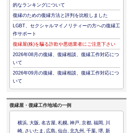
的なランキングについて
復縁のための復縁方法と評判を比較しました
LGBT、セクシャルマイノリティーの方への復縁工
作サポート
復縁屋(株)を騙る詐欺や悪徳業者にご注意下さい
2026年08月の復縁、復縁相談、復縁工作対応につ
いて
2026年09月の復縁、復縁相談、復縁工作対応につ
いて
復縁屋・復縁工作地域の一例
横浜
,
大阪
,
名古屋
,
札幌
,
神戸
,
京都
,
福岡
,
川
崎
,
さいたま
,
広島
,
仙台
,
北九州
,
千葉
,
堺
,
新