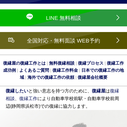
LINE 無料相談
全国対応・無料面談 WEB予約
復縁屋の復縁工作とは
|
無料復縁相談
|
復縁プロセス
|
復縁工作
成功例
|
よくあるご質問
|
復縁工作料金
|
日本での復縁工作の地
域
|
海外での復縁工作の依頼
|
復縁屋会社概要
復縁したい
と強い意志を持つ方のために、
復縁屋
は
復縁
相談
、
復縁工作
により自動車学校前駅・自動車学校前周
辺(静岡県浜松市)での復縁に協力します。