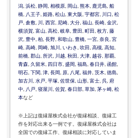
潟
,
浜松
,
静岡
,
相模原
,
岡山
,
熊本
,
鹿児島
,
船
橋
,
八王子
,
姫路
,
松山
,
東大阪
,
宇都宮
,
川口
,
松
戸
,
倉敷
,
川
,
西宮
,
尼崎
,
大分
,
福山
,
長崎
,
金沢
,
横須賀
,
富山
,
高松
,
岐阜
,
豊田
,
町田
,
枚方
,
藤
沢
,
豊中
,
柏
,
長野
,
和歌山
,
豊橋
,
一宮
,
奈良
,
宮
崎
,
高崎
,
岡崎
,
旭川
,
いわき
,
吹田
,
高槻
,
高知
,
前橋
,
郡山
,
所沢
,
川越
,
秋田
,
大津
,
越谷
,
那覇
,
青森
,
久留米
,
四日市
,
盛岡
,
福島
,
春日井
,
函館
,
明石
,
下関
,
津
,
長岡
,
原
,
八尾
,
福井
,
茨木
,
徳島
,
加古川
,
水戸
,
平塚
,
佐世保
,
山形
,
富士
,
呉
,
府
中
,
八戸
,
寝屋川
,
佐賀
,
春日部
,
草加
,
茅ヶ崎
,
松
本
など
※上記は復縁屋株式会社が復縁相談、復縁工
作を対応出来る一例です。復縁屋株式会社は
全国での復縁工作、復縁相談に対応していま