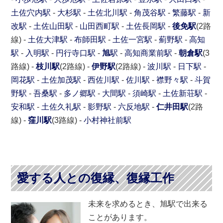
土佐穴内駅
-
大杉駅
-
土佐北川駅
-
角茂谷駅
-
繁藤駅
-
新
改駅
-
土佐山田駅
-
山田西町駅
-
土佐長岡駅
-
後免駅
(2路
線) -
土佐大津駅
-
布師田駅
-
土佐一宮駅
-
薊野駅
-
高知
駅
-
入明駅
-
円行寺口駅
-
旭
駅
-
高知商業前駅
-
朝倉駅
(3
路線) -
枝川駅
(2路線) -
伊野駅
(2路線) -
波川駅
-
日下駅
-
岡花駅
-
土佐加茂駅
-
西佐川駅
-
佐川駅
-
襟野々駅
-
斗賀
野駅
-
吾桑駅
-
多ノ郷駅
-
大間駅
-
須崎駅
-
土佐新荘駅
-
安和駅
-
土佐久礼駅
-
影野駅
-
六反地駅
-
仁井田駅
(2路
線) -
窪川駅
(3路線) -
小村神社前駅
愛する人との復縁、復縁工作
未来を求めるとき、旭駅で出来る
ことがあります。