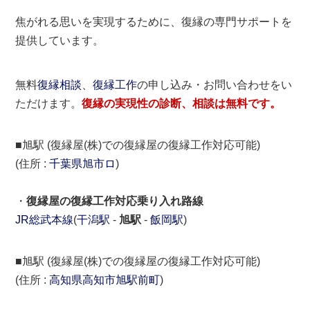
焦がれる思いを実現するために、復縁の専門サポートを
提供しています。
無料
復縁相談
、
復縁工作
の申し込み・お問い合わせをい
ただけます。
復縁の実現性の診断、相談は無料です。
■旭駅 (復縁屋(株)での復縁屋の復縁工作対応可能)
(住所 :
千葉県
旭市
ロ
)
・
復縁屋の復縁工作対応乗り入れ路線
JR総武本線
(
干潟駅
-
旭駅
-
飯岡駅
)
■旭駅 (復縁屋(株)での復縁屋の復縁工作対応可能)
(住所 :
高知県
高知市
旭駅前町
)