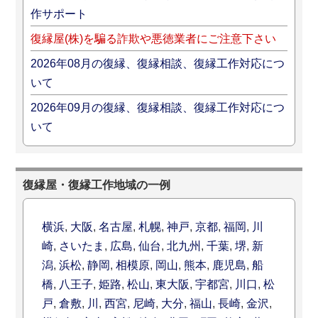
作サポート
復縁屋(株)を騙る詐欺や悪徳業者にご注意下さい
2026年08月の復縁、復縁相談、復縁工作対応につ
いて
2026年09月の復縁、復縁相談、復縁工作対応につ
いて
復縁屋・復縁工作地域の一例
横浜
,
大阪
,
名古屋
,
札幌
,
神戸
,
京都
,
福岡
,
川
崎
,
さいたま
,
広島
,
仙台
,
北九州
,
千葉
,
堺
,
新
潟
,
浜松
,
静岡
,
相模原
,
岡山
,
熊本
,
鹿児島
,
船
橋
,
八王子
,
姫路
,
松山
,
東大阪
,
宇都宮
,
川口
,
松
戸
,
倉敷
,
川
,
西宮
,
尼崎
,
大分
,
福山
,
長崎
,
金沢
,