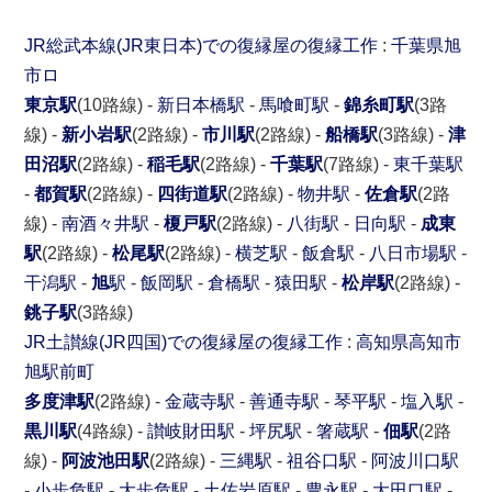
JR総武本線(JR東日本)での復縁屋の復縁工作
:
千葉県
旭
市
ロ
東京駅
(10路線) -
新日本橋駅
-
馬喰町駅
-
錦糸町駅
(3路
線) -
新小岩駅
(2路線) -
市川駅
(2路線) -
船橋駅
(3路線) -
津
田沼駅
(2路線) -
稲毛駅
(2路線) -
千葉駅
(7路線) -
東千葉駅
-
都賀駅
(2路線) -
四街道駅
(2路線) -
物井駅
-
佐倉駅
(2路
線) -
南酒々井駅
-
榎戸駅
(2路線) -
八街駅
-
日向駅
-
成東
駅
(2路線) -
松尾駅
(2路線) -
横芝駅
-
飯倉駅
-
八日市場駅
-
干潟駅
-
旭
駅
-
飯岡駅
-
倉橋駅
-
猿田駅
-
松岸駅
(2路線) -
銚子駅
(3路線)
JR土讃線(JR四国)での復縁屋の復縁工作
:
高知県
高知市
旭駅前町
多度津駅
(2路線) -
金蔵寺駅
-
善通寺駅
-
琴平駅
-
塩入駅
-
黒川駅
(4路線) -
讃岐財田駅
-
坪尻駅
-
箸蔵駅
-
佃駅
(2路
線) -
阿波池田駅
(2路線) -
三縄駅
-
祖谷口駅
-
阿波川口駅
-
小歩危駅
-
大歩危駅
-
土佐岩原駅
-
豊永駅
-
大田口駅
-