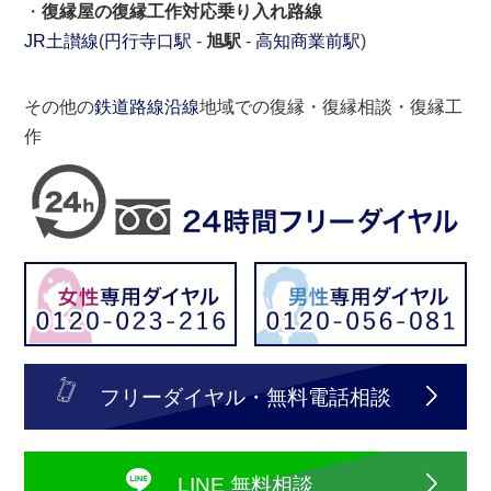
・
復縁屋の復縁工作対応乗り入れ路線
JR土讃線
(
円行寺口駅
-
旭駅
-
高知商業前駅
)
その他の
鉄道路線沿線
地域での復縁・復縁相談・復縁工
作
フリーダイヤル・無料電話相談
LINE 無料相談