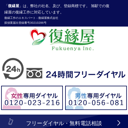
「
復縁屋
」は、弊社の社名、及び、登録商標です。 旭駅での復
縁屋の復縁工作に対応しています。
復縁工作
のエキスパート -
復縁屋株式会社
探偵業届出登録番号30210286号
header_logo_tel_sp_top.lbi
フリーダイヤル・無料電話相談