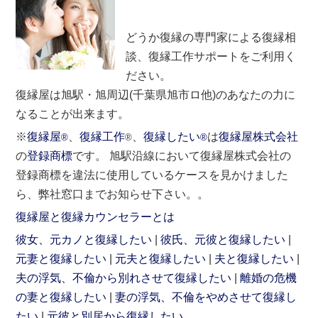
どうか復縁の専門家による復縁相
談、復縁工作サポートをご利用く
ださい。
復縁屋は旭駅・旭周辺(千葉県旭市ロ他)のあなたの力に
なることが出来ます。
※
復縁屋
、
復縁工作
、
復縁したい
は
復縁屋株式会社
®
®
®
の
登録商標
です。 旭駅沿線において復縁屋株式会社の
登録商標を違法に使用しているケースを見かけました
ら、弊社窓口までお知らせ下さい。。
復縁屋と復縁カウンセラーとは
彼女、元カノと復縁したい
彼氏、元彼と復縁したい
元妻と復縁したい
元夫と復縁したい
夫と復縁したい
夫の浮気、不倫から別れさせて復縁したい
離婚の危機
の妻と復縁したい
妻の浮気、不倫をやめさせて復縁し
たい
元彼と別居から復縁したい