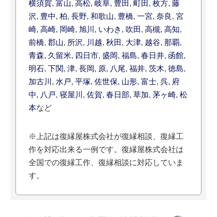
横須賀
,
富山
,
高松
,
岐阜
,
豊田
,
町田
,
枚方
,
藤
沢
,
豊中
,
柏
,
長野
,
和歌山
,
豊橋
,
一宮
,
奈良
,
宮
崎
,
高崎
,
岡崎
,
旭川
,
いわき
,
吹田
,
高槻
,
高知
,
前橋
,
郡山
,
所沢
,
川越
,
秋田
,
大津
,
越谷
,
那覇
,
青森
,
久留米
,
四日市
,
盛岡
,
福島
,
春日井
,
函館
,
明石
,
下関
,
津
,
長岡
,
原
,
八尾
,
福井
,
茨木
,
徳島
,
加古川
,
水戸
,
平塚
,
佐世保
,
山形
,
富士
,
呉
,
府
中
,
八戸
,
寝屋川
,
佐賀
,
春日部
,
草加
,
茅ヶ崎
,
松
本
など
※上記は復縁屋株式会社が復縁相談、復縁工
作を対応出来る一例です。復縁屋株式会社は
全国での復縁工作、復縁相談に対応していま
す。