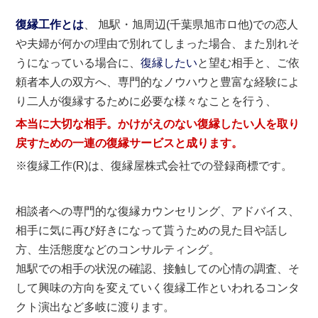
復縁工作とは
、 旭駅・旭周辺(千葉県旭市ロ他)での恋人
や夫婦が何かの理由で別れてしまった場合、また別れそ
うになっている場合に、
復縁したい
と望む相手と、ご依
頼者本人の双方へ、専門的なノウハウと豊富な経験によ
り二人が復縁するために必要な様々なことを行う、
本当に大切な相手。かけがえのない復縁したい人を取り
戻すための一連の復縁サービスと成ります。
※復縁工作(R)は、復縁屋株式会社での登録商標です。
相談者への専門的な復縁カウンセリング、アドバイス、
相手に気に再び好きになって貰うための見た目や話し
方、生活態度などのコンサルティング。
旭駅での相手の状況の確認、接触しての心情の調査、そ
して興味の方向を変えていく復縁工作といわれるコンタ
クト演出など多岐に渡ります。