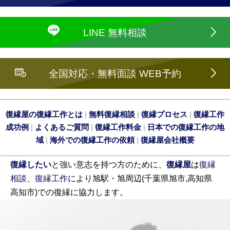
LINE 無料相談
全国対応・無料面談 WEB予約
復縁屋の復縁工作とは
|
無料復縁相談
|
復縁プロセス
|
復縁工作
成功例
|
よくあるご質問
|
復縁工作料金
|
日本での復縁工作の地
域
|
海外での復縁工作の依頼
|
復縁屋会社概要
復縁したい
と強い意志を持つ方のために、
復縁屋
は
復縁
相談
、
復縁工作
により旭駅・旭周辺(千葉県旭市,高知県
高知市)での復縁に協力します。