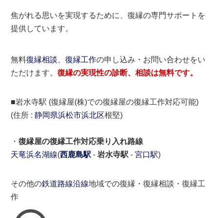
焦がれる思いを実現するために、復縁の専門サポートを
提供しています。
無料
復縁相談
、
復縁工作
の申し込み・お問い合わせをい
ただけます。
復縁の実現性の診断、相談は無料です。
■岩水寺駅 (復縁屋(株)での復縁屋の復縁工作対応可能)
(住所 :
静岡県
浜松市
浜北区
根堅)
・
復縁屋の復縁工作対応乗り入れ路線
天竜浜名湖線
(
西鹿島駅
-
岩水寺駅
-
宮口駅
)
その他の
鉄道路線沿線
地域での復縁・復縁相談・復縁工
作