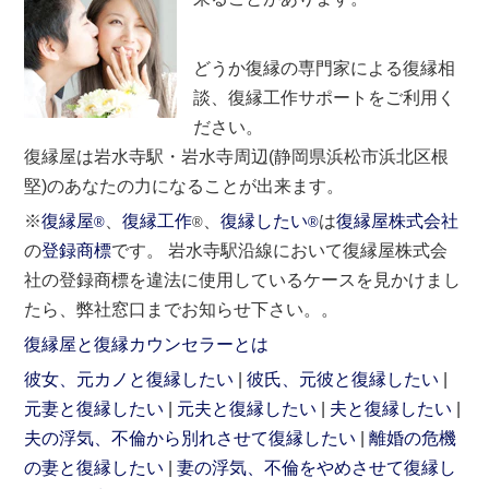
どうか復縁の専門家による復縁相
談、復縁工作サポートをご利用く
ださい。
復縁屋は岩水寺駅・岩水寺周辺(静岡県浜松市浜北区根
堅)のあなたの力になることが出来ます。
※
復縁屋
、
復縁工作
、
復縁したい
は
復縁屋株式会社
®
®
®
の
登録商標
です。 岩水寺駅沿線において復縁屋株式会
社の登録商標を違法に使用しているケースを見かけまし
たら、弊社窓口までお知らせ下さい。。
復縁屋と復縁カウンセラーとは
彼女、元カノと復縁したい
彼氏、元彼と復縁したい
元妻と復縁したい
元夫と復縁したい
夫と復縁したい
夫の浮気、不倫から別れさせて復縁したい
離婚の危機
の妻と復縁したい
妻の浮気、不倫をやめさせて復縁し