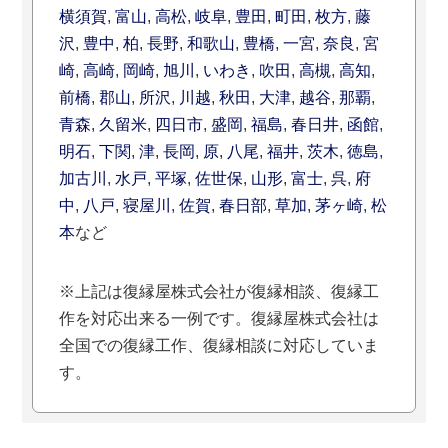
横須賀
,
富山
,
高松
,
岐阜
,
豊田
,
町田
,
枚方
,
藤
沢
,
豊中
,
柏
,
長野
,
和歌山
,
豊橋
,
一宮
,
奈良
,
宮
崎
,
高崎
,
岡崎
,
旭川
,
いわき
,
吹田
,
高槻
,
高知
,
前橋
,
郡山
,
所沢
,
川越
,
秋田
,
大津
,
越谷
,
那覇
,
青森
,
久留米
,
四日市
,
盛岡
,
福島
,
春日井
,
函館
,
明石
,
下関
,
津
,
長岡
,
原
,
八尾
,
福井
,
茨木
,
徳島
,
加古川
,
水戸
,
平塚
,
佐世保
,
山形
,
富士
,
呉
,
府
中
,
八戸
,
寝屋川
,
佐賀
,
春日部
,
草加
,
茅ヶ崎
,
松
本
など
※上記は復縁屋株式会社が復縁相談、復縁工
作を対応出来る一例です。復縁屋株式会社は
全国での復縁工作、復縁相談に対応していま
す。