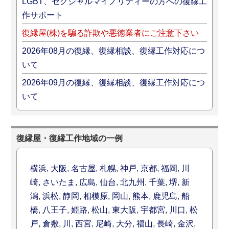
LGBT、セクシャルマイノリティーの方への復縁工
作サポート
復縁屋(株)を騙る詐欺や悪徳業者にご注意下さい
2026年08月の復縁、復縁相談、復縁工作対応につ
いて
2026年09月の復縁、復縁相談、復縁工作対応につ
いて
復縁屋・復縁工作地域の一例
横浜
,
大阪
,
名古屋
,
札幌
,
神戸
,
京都
,
福岡
,
川
崎
,
さいたま
,
広島
,
仙台
,
北九州
,
千葉
,
堺
,
新
潟
,
浜松
,
静岡
,
相模原
,
岡山
,
熊本
,
鹿児島
,
船
橋
,
八王子
,
姫路
,
松山
,
東大阪
,
宇都宮
,
川口
,
松
戸
,
倉敷
,
川
,
西宮
,
尼崎
,
大分
,
福山
,
長崎
,
金沢
,