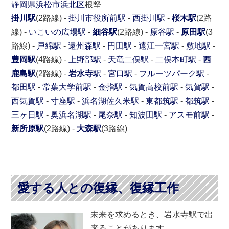
静岡県
浜松市
浜北区
根堅
掛川駅
(2路線) -
掛川市役所前駅
-
西掛川駅
-
桜木駅
(2路
線) -
いこいの広場駅
-
細谷駅
(2路線) -
原谷駅
-
原田駅
(3
路線) -
戸綿駅
-
遠州森駅
-
円田駅
-
遠江一宮駅
-
敷地駅
-
豊岡駅
(4路線) -
上野部駅
-
天竜二俣駅
-
二俣本町駅
-
西
鹿島駅
(2路線) -
岩水寺
駅
-
宮口駅
-
フルーツパーク駅
-
都田駅
-
常葉大学前駅
-
金指駅
-
気賀高校前駅
-
気賀駅
-
西気賀駅
-
寸座駅
-
浜名湖佐久米駅
-
東都筑駅
-
都筑駅
-
三ヶ日駅
-
奥浜名湖駅
-
尾奈駅
-
知波田駅
-
アスモ前駅
-
新所原駅
(2路線) -
大森駅
(3路線)
愛する人との復縁、復縁工作
未来を求めるとき、岩水寺駅で出
来ることがあります。