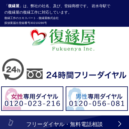
「
復縁屋
」は、弊社の社名、及び、登録商標です。 岩水寺駅で
の復縁屋の復縁工作に対応しています。
復縁工作
のエキスパート -
復縁屋株式会社
探偵業届出登録番号30210286号
header_logo_tel_sp_top.lbi
フリーダイヤル・無料電話相談