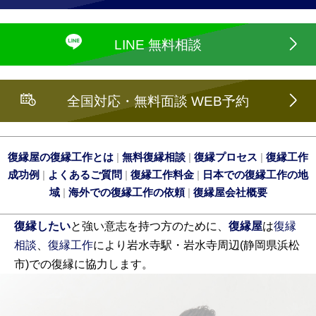
LINE 無料相談
全国対応・無料面談 WEB予約
復縁屋の復縁工作とは
|
無料復縁相談
|
復縁プロセス
|
復縁工作
成功例
|
よくあるご質問
|
復縁工作料金
|
日本での復縁工作の地
域
|
海外での復縁工作の依頼
|
復縁屋会社概要
復縁したい
と強い意志を持つ方のために、
復縁屋
は
復縁
相談
、
復縁工作
により岩水寺駅・岩水寺周辺(静岡県浜松
市)での復縁に協力します。