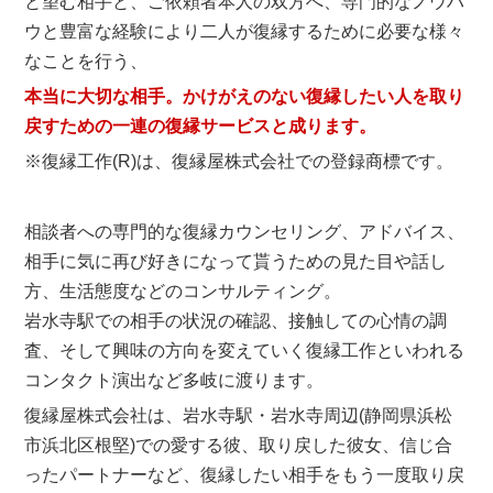
と望む相手と、ご依頼者本人の双方へ、専門的なノウハ
ウと豊富な経験により二人が復縁するために必要な様々
なことを行う、
本当に大切な相手。かけがえのない復縁したい人を取り
戻すための一連の復縁サービスと成ります。
※復縁工作(R)は、復縁屋株式会社での登録商標です。
相談者への専門的な復縁カウンセリング、アドバイス、
相手に気に再び好きになって貰うための見た目や話し
方、生活態度などのコンサルティング。
岩水寺駅での相手の状況の確認、接触しての心情の調
査、そして興味の方向を変えていく復縁工作といわれる
コンタクト演出など多岐に渡ります。
復縁屋株式会社は、岩水寺駅・岩水寺周辺(静岡県浜松
市浜北区根堅)での愛する彼、取り戻した彼女、信じ合
ったパートナーなど、復縁したい相手をもう一度取り戻