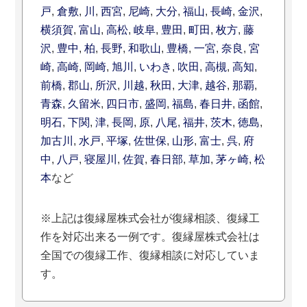
戸
,
倉敷
,
川
,
西宮
,
尼崎
,
大分
,
福山
,
長崎
,
金沢
,
横須賀
,
富山
,
高松
,
岐阜
,
豊田
,
町田
,
枚方
,
藤
沢
,
豊中
,
柏
,
長野
,
和歌山
,
豊橋
,
一宮
,
奈良
,
宮
崎
,
高崎
,
岡崎
,
旭川
,
いわき
,
吹田
,
高槻
,
高知
,
前橋
,
郡山
,
所沢
,
川越
,
秋田
,
大津
,
越谷
,
那覇
,
青森
,
久留米
,
四日市
,
盛岡
,
福島
,
春日井
,
函館
,
明石
,
下関
,
津
,
長岡
,
原
,
八尾
,
福井
,
茨木
,
徳島
,
加古川
,
水戸
,
平塚
,
佐世保
,
山形
,
富士
,
呉
,
府
中
,
八戸
,
寝屋川
,
佐賀
,
春日部
,
草加
,
茅ヶ崎
,
松
本
など
※上記は復縁屋株式会社が復縁相談、復縁工
作を対応出来る一例です。復縁屋株式会社は
全国での復縁工作、復縁相談に対応していま
す。