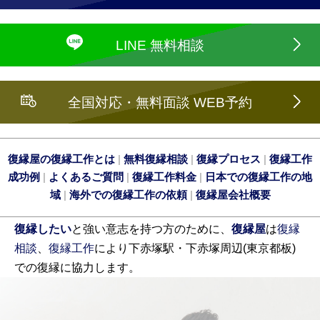
LINE 無料相談
全国対応・無料面談 WEB予約
復縁屋の復縁工作とは
|
無料復縁相談
|
復縁プロセス
|
復縁工作
成功例
|
よくあるご質問
|
復縁工作料金
|
日本での復縁工作の地
域
|
海外での復縁工作の依頼
|
復縁屋会社概要
復縁したい
と強い意志を持つ方のために、
復縁屋
は
復縁
相談
、
復縁工作
により下赤塚駅・下赤塚周辺(東京都板)
での復縁に協力します。