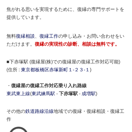
焦がれる思いを実現するために、復縁の専門サポートを
提供しています。
無料
復縁相談
、
復縁工作
の申し込み・お問い合わせをい
ただけます。
復縁の実現性の診断、相談は無料です。
■下赤塚駅 (復縁屋(株)での復縁屋の復縁工作対応可能)
(住所 :
東京都
板橋区
赤塚新町１-２３-１
)
・
復縁屋の復縁工作対応乗り入れ路線
東武東上線
(
東武練馬駅
-
下赤塚駅
-
成増駅
)
その他の
鉄道路線沿線
地域での復縁・復縁相談・復縁工
作