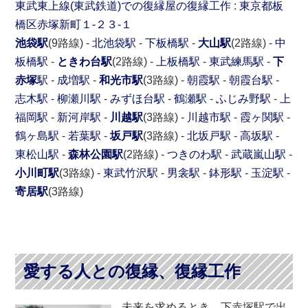
東武東上線(東武鉄道)での復縁屋の復縁工作
:
東京都
板
橋区
赤塚新町１-２３-１
池袋駅
(9路線) -
北池袋駅
-
下板橋駅
-
大山駅
(2路線) -
中
板橋駅
-
ときわ台駅
(2路線) -
上板橋駅
-
東武練馬駅
-
下
赤塚
駅
-
成増駅
-
和光市駅
(3路線) -
朝霞駅
-
朝霞台駅
-
志木駅
-
柳瀬川駅
-
みずほ台駅
-
鶴瀬駅
-
ふじみ野駅
-
上
福岡駅
-
新河岸駅
-
川越駅
(3路線) -
川越市駅
-
霞ヶ関駅
-
鶴ヶ島駅
-
若葉駅
-
坂戸駅
(3路線) -
北坂戸駅
-
高坂駅
-
東松山駅
-
森林公園駅
(2路線) -
つきのわ駅
-
武蔵嵐山駅
-
小川町駅
(3路線) -
東武竹沢駅
-
男衾駅
-
鉢形駅
-
玉淀駅
-
寄居駅
(3路線)
愛する人との復縁、復縁工作
未来を求めるとき、下赤塚駅で出