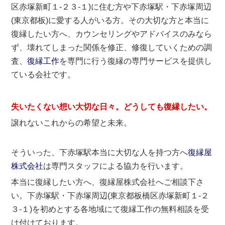
区赤塚新町１-２３-１)に住む方や下赤塚駅・下赤塚周辺
(東京都板)に愛する人がいる方。その大切な方と本当に
復縁したい方へ、カウンセリングやアドバイスのみなら
ず、壊れてしまった関係を修正、修復していくための調
査、
復縁工作
を専門に行う復縁の専門サービスを提供し
ている会社です。
失いたくない想い大切な日々。どうしても
復縁したい
。
譲れないこれからの希望と未来。
そういった、下赤塚駅本当に大切な人を持つ方へ
復縁屋
株式会社
は専門スタッフによる協力を行います。
本当に復縁したい方へ、復縁屋株式会社へご相談下さ
い。下赤塚駅・下赤塚周辺(東京都板橋区赤塚新町１-２
３-１)を初めとする各地域にて復縁工作の無料相談を受
け付けております。