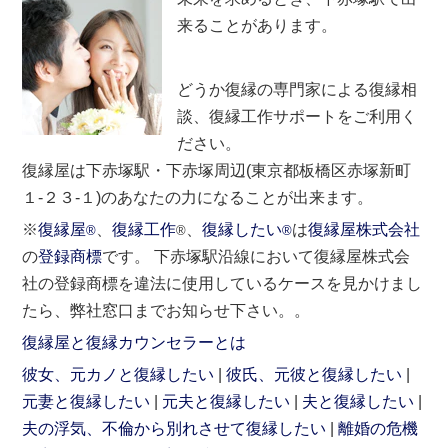
来ることがあります。
どうか復縁の専門家による復縁相
談、復縁工作サポートをご利用く
ださい。
復縁屋は下赤塚駅・下赤塚周辺(東京都板橋区赤塚新町
１-２３-１)のあなたの力になることが出来ます。
※
復縁屋
、
復縁工作
、
復縁したい
は
復縁屋株式会社
®
®
®
の
登録商標
です。 下赤塚駅沿線において復縁屋株式会
社の登録商標を違法に使用しているケースを見かけまし
たら、弊社窓口までお知らせ下さい。。
復縁屋と復縁カウンセラーとは
彼女、元カノと復縁したい
彼氏、元彼と復縁したい
元妻と復縁したい
元夫と復縁したい
夫と復縁したい
夫の浮気、不倫から別れさせて復縁したい
離婚の危機