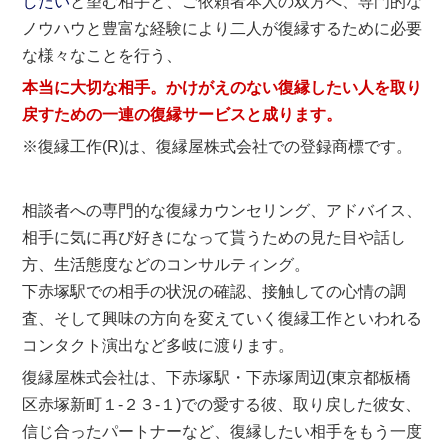
したい
と望む相手と、ご依頼者本人の双方へ、専門的な
ノウハウと豊富な経験により二人が復縁するために必要
な様々なことを行う、
本当に大切な相手。かけがえのない復縁したい人を取り
戻すための一連の復縁サービスと成ります。
※復縁工作(R)は、復縁屋株式会社での登録商標です。
相談者への専門的な復縁カウンセリング、アドバイス、
相手に気に再び好きになって貰うための見た目や話し
方、生活態度などのコンサルティング。
下赤塚駅での相手の状況の確認、接触しての心情の調
査、そして興味の方向を変えていく復縁工作といわれる
コンタクト演出など多岐に渡ります。
復縁屋株式会社は、下赤塚駅・下赤塚周辺(東京都板橋
区赤塚新町１-２３-１)での愛する彼、取り戻した彼女、
信じ合ったパートナーなど、復縁したい相手をもう一度