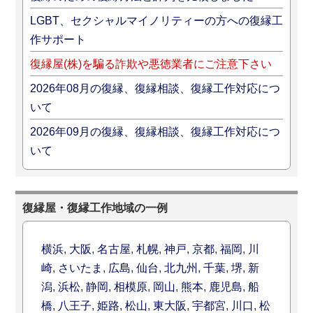
LGBT、セクシャルマイノリティーの方への復縁工
作サポート
復縁屋(株)を騙る詐欺や悪徳業者にご注意下さい
2026年08月の復縁、復縁相談、復縁工作対応につ
いて
2026年09月の復縁、復縁相談、復縁工作対応につ
いて
復縁屋・復縁工作地域の一例
横浜
,
大阪
,
名古屋
,
札幌
,
神戸
,
京都
,
福岡
,
川
崎
,
さいたま
,
広島
,
仙台
,
北九州
,
千葉
,
堺
,
新
潟
,
浜松
,
静岡
,
相模原
,
岡山
,
熊本
,
鹿児島
,
船
橋
,
八王子
,
姫路
,
松山
,
東大阪
,
宇都宮
,
川口
,
松