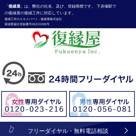
「
復縁屋
」は、弊社の社名、及び、登録商標です。 下赤塚駅で
の復縁屋の復縁工作に対応しています。
復縁工作
のエキスパート -
復縁屋株式会社
探偵業届出登録番号30210286号
header_logo_tel_sp_top.lbi
フリーダイヤル・無料電話相談