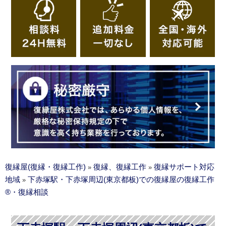
復縁屋(復縁・復縁工作)
復縁、復縁工作
復縁サポート対応
»
»
地域
下赤塚駅・下赤塚周辺(東京都板)での復縁屋の復縁工作
»
®・復縁相談