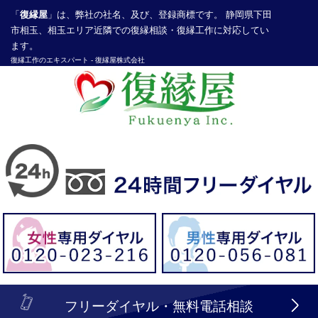
「
復縁屋
」は、弊社の社名、及び、登録商標です。 静岡県下田
市相玉、相玉エリア近隣での復縁相談・復縁工作に対応してい
ます。
復縁工作
のエキスパート -
復縁屋株式会社
探偵業届出登録番号30210286号
header_logo_tel_sp_top.lbi
フリーダイヤル・無料電話相談