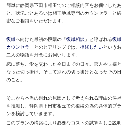
簡単に静岡県下田市相玉でのご相談内容をお伺いしたあ
と、状況ごとあるいは相玉地域専門のカウンセラーと綿
密なご相談をいただけます。
復縁
へ向けた最初の段階の「
復縁相談
」と呼ばれる
復縁
カウンセラー
とのヒアリングでは、
復縁したい
というお
二人の物語を丹念にお伺いします。
恋に落ち、愛を交わした今日までの日々。恋人や夫婦と
なった切っ掛け、そして別れの切っ掛けとなったその日
のこと。
そこから本当の別れの原因として考えられる理由の候補
を推測し、静岡県下田市相玉での復縁の為の具体的プラ
ンを検討していきます。
このプランの構築により必要なコストの試算をしご説明