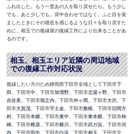
ふれ出した。もう一度あの人を取り戻せたら。もう少し
でも、あと少しでも。背中合わせではなく、ふと目を覚
ましたときにその寝息を感じるような日々を取り戻すた
めに、相玉での復縁屋の復縁工作により出来ることがあ
るのです。
相玉、相玉エリア近隣の周辺地域
での復縁工作対応状況
復縁したい方のため静岡県下田市全域として下田市
下
田
、下田市
中
、下田市
加増野
、下田市
北湯ヶ野
、下田市
吉佐美
、下田市
堀之内
、下田市
外ヶ岡
、下田市
大沢
、下
田市
大賀茂
、下田市
宇土金
、下田市
敷根
、下田市
旧岡方
村
、下田市
本郷
、下田市
東中
、下田市
東本郷
、下田市
柿
崎
、下田市
椎原
、下田市
横川
、下田市
武ガ浜
、下田市
河
内
、下田市
田牛
、下田市
白浜
、下田市
相玉
、下田市
立