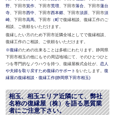
野
、下田市
箕作
、下田市
荒増
、下田市
落合
、下田市
蓮台
寺
、下田市
西中
、下田市
西本郷
、下田市
須原
、下田市
須
崎
、下田市
高馬
、下田市
（町
で復縁相談、復縁工作のご
相談、ご依頼をいただけます。
復縁したい方のため下田市近隣全域としてで復縁相談、
復縁工作のご相談、ご依頼をいただけます。
※復縁
のための出来ることは多岐にわたります。静岡県
下田市相玉の他にもその周辺地域にて、そのひとつひと
つを専門的なノウハウを持つ、復縁屋株式会社が、
恋人
や夫婦を取り戻すため復縁のサポート
をいたします。
復
縁屋の復縁相談・復縁工作(
静岡県
下田市
相玉)
相玉、相玉エリア近隣にて、弊社
名称の復縁屋（株）を語る悪質業
者にご注意下さい。