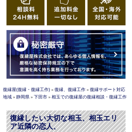
復縁屋(復縁・復縁工作)
復縁、復縁工作
復縁サポート対応
»
»
地域
静岡県
下田市
相玉での復縁屋の復縁相談・復縁工作
»
»
»
復縁したい大切な相玉、相玉エリ
ア近隣の恋人、