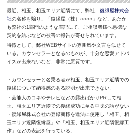
最近、相玉、相玉エリア近隣にて、弊社、
復縁屋株式会
社
の名称を騙り、「復縁屋（株）○○○○」など、あたか
も弊社の1部門のような表記にて、ご相談者様へ悪徳な
契約を結ぶなどの被害の報告が寄せられています。
特徴として、弊社WEBサイトの雰囲気や文言を似せて
いる。カウンセラーとなるのものが、十分な恋愛アドバ
イスが出来ないなど、非常に悪質です。
・カウンセラーと名乗る者が相玉、相玉エリア近隣での
復縁について納得感のある説明が出来できない。
・芸能人のコネやテレビなどの露出ばかりPRして相
玉、相玉エリア近隣での復縁成功に至る中味の話がない
・復縁屋株式会社の登録商標を違法に使用し「相玉、相
玉エリア近隣復縁屋」や「相玉、相玉エリア近隣復縁工
作」などの表記を行っている。