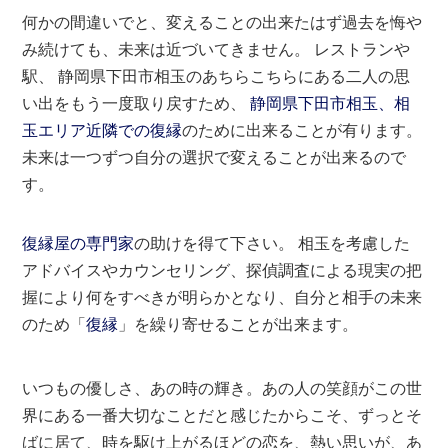
何かの間違いでと、変えることの出来たはず過去を悔や
み続けても、未来は近づいてきません。 レストランや
駅、 静岡県下田市相玉のあちらこちらにある二人の思
い出をもう一度取り戻すため、
静岡県下田市相玉、相
玉エリア近隣での復縁
のために出来ることが有ります。
未来は一つずつ自分の選択で変えることが出来るので
す。
復縁屋の専門家
の助けを得て下さい。 相玉を考慮した
アドバイスやカウンセリング、探偵調査による現実の把
握により何をすべきが明らかとなり、自分と相手の未来
のため「
復縁
」を繰り寄せることが出来ます。
いつもの優しさ、あの時の輝き。あの人の笑顔がこの世
界にある一番大切なことだと感じたからこそ、ずっとそ
ばに居て、時を駆け上がるほどの恋を、熱い思いが、あ