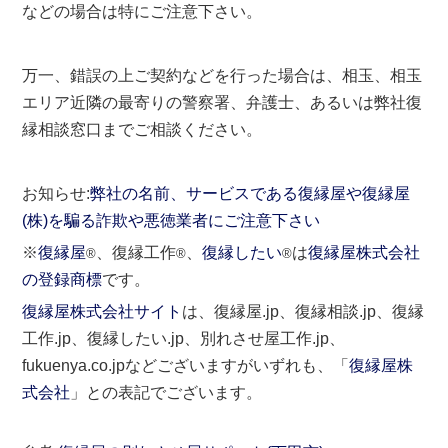
などの場合は特にご注意下さい。
万一、錯誤の上ご契約などを行った場合は、相玉、相玉
エリア近隣の最寄りの警察署、弁護士、あるいは弊社復
縁相談窓口までご相談ください。
お知らせ:
弊社の名前、サービスである復縁屋や復縁屋
(株)を騙る詐欺や悪徳業者にご注意下さい
※
復縁屋
、復縁工作
、
復縁したい
は
復縁屋株式会社
®
®
®
の登録商標
です。
復縁屋株式会社サイト
は、復縁屋.jp、復縁相談.jp、復縁
工作.jp、復縁したい.jp、別れさせ屋工作.jp、
fukuenya.co.jpなどございますがいずれも、「
復縁屋株
式会社
」との表記でございます。