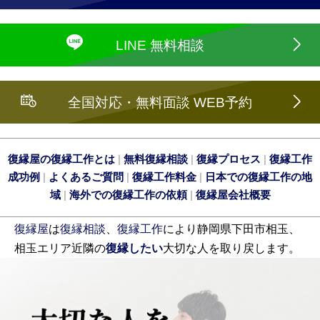
LINE 無料相談
全国対応・無料面談 WEB予約
復縁屋の復縁工作とは
|
無料復縁相談
|
復縁プロセス
|
復縁工作
成功例
|
よくあるご質問
|
復縁工作料金
|
日本での復縁工作の地
域
|
海外での復縁工作の依頼
|
復縁屋会社概要
復縁屋
は
復縁相談
、
復縁工作
により静岡県下田市相玉、
相玉エリア近隣の
復縁したい
大切な人を取り戻します。