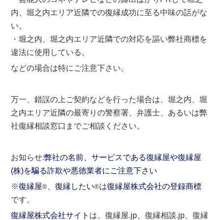
内、堀之内エリア近隣での復縁成功に至る中味の話がな
い。
・堀之内、堀之内エリア近隣での対応を謳い弊社商標を
違法に使用している。
などの場合は特にご注意下さい。
万一、錯誤の上ご契約などを行った場合は、堀之内、堀
之内エリア近隣の最寄りの警察署、弁護士、あるいは弊
社復縁相談窓口までご相談ください。
お知らせ:
弊社の名前、サービスである復縁屋や復縁屋
(株)を騙る詐欺や悪徳業者にご注意下さい
※
復縁屋
、
復縁したい
は
復縁屋株式会社の登録商標
®
®
です。
復縁屋株式会社サイト
は、復縁屋.jp、復縁相談.jp、復縁