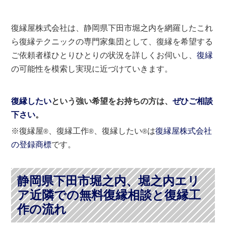
復縁屋株式会社は、静岡県下田市堀之内を網羅したこれ
ら復縁テクニックの専門家集団として、復縁を希望する
ご依頼者様ひとりひとりの状況を詳しくお伺いし、
復縁
の可能性を模索し実現に近づけていきます。
復縁したい
という強い希望をお持ちの方は、
ぜひご相談
下さい
。
※復縁屋
、復縁工作
、復縁したい
は
復縁屋株式会社
®
®
®
の登録商標
です。
静岡県下田市堀之内、堀之内エリ
ア近隣での無料復縁相談と復縁工
作の流れ