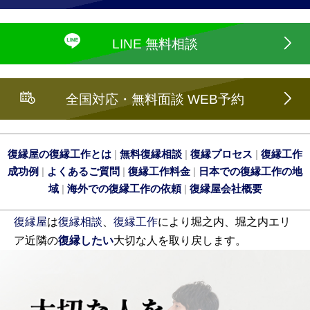
LINE 無料相談
全国対応・無料面談 WEB予約
復縁屋の復縁工作とは
|
無料復縁相談
|
復縁プロセス
|
復縁工作
成功例
|
よくあるご質問
|
復縁工作料金
|
日本での復縁工作の地
域
|
海外での復縁工作の依頼
|
復縁屋会社概要
復縁屋
は
復縁相談
、
復縁工作
により堀之内、堀之内エリ
ア近隣の
復縁したい
大切な人を取り戻します。