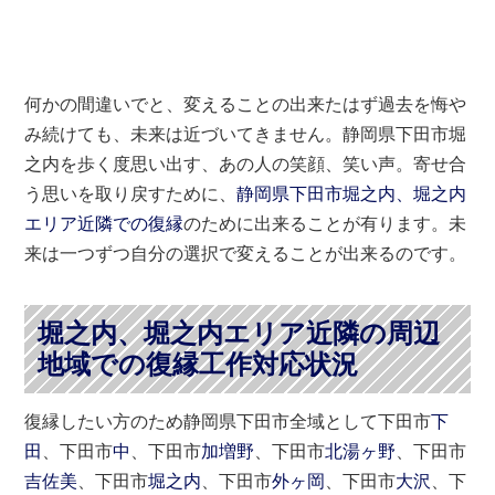
何かの間違いでと、変えることの出来たはず過去を悔や
み続けても、未来は近づいてきません。静岡県下田市堀
之内を歩く度思い出す、あの人の笑顔、笑い声。寄せ合
う思いを取り戻すために、
静岡県下田市堀之内、堀之内
エリア近隣での復縁
のために出来ることが有ります。未
来は一つずつ自分の選択で変えることが出来るのです。
堀之内、堀之内エリア近隣の周辺
地域での復縁工作対応状況
復縁したい方のため静岡県下田市全域として下田市
下
田
、下田市
中
、下田市
加増野
、下田市
北湯ヶ野
、下田市
吉佐美
、下田市
堀之内
、下田市
外ヶ岡
、下田市
大沢
、下