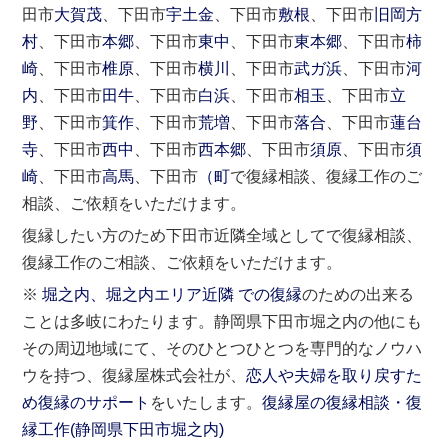
田市
大賀茂
、下田市
宇土金
、下田市
敷根
、下田市
旧岡方
村
、下田市
本郷
、下田市
東中
、下田市
東本郷
、下田市
柿
崎
、下田市
椎原
、下田市
横川
、下田市
武ガ浜
、下田市
河
内
、下田市
田牛
、下田市
白浜
、下田市
相玉
、下田市
立
野
、下田市
箕作
、下田市
荒増
、下田市
落合
、下田市
蓮台
寺
、下田市
西中
、下田市
西本郷
、下田市
須原
、下田市
須
崎
、下田市
高馬
、下田市
（町
で復縁相談、復縁工作のご
相談、ご依頼をいただけます。
復縁したい方のため下田市近隣全域としてで復縁相談、
復縁工作のご相談、ご依頼をいただけます。
※
堀之内、堀之内エリア近隣 での復縁
のための出来る
ことは多岐にわたります。静岡県下田市堀之内の他にも
その周辺地域にて、そのひとつひとつを専門的なノウハ
ウを持つ、復縁屋株式会社が、
恋人や夫婦を取り戻すた
め復縁のサポート
をいたします。
復縁屋の復縁相談・復
縁工作(
静岡県
下田市
堀之内)