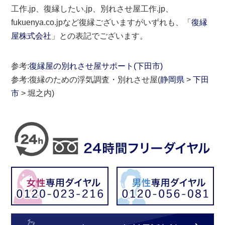
工作.jp、復縁したい.jp、別れさせ屋工作.jp、
fukuenya.co.jpなど復縁ございますがいずれも、「
復縁
屋株式会社
」との表記でございます。
参考:
復縁屋の別れさせ屋サポート(下田市)
参考:復縁のための浮気調査・別れさせ屋(
静岡県
>
下田
市
> 堀之内)