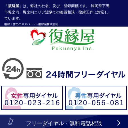
「
復縁屋
」は、弊社の社名、及び、登録商標です。 静岡県下田
市堀之内、堀之内エリア近隣での復縁相談・復縁工作に対応し
ています。
復縁工作
のエキスパート -
復縁屋株式会社
探偵業届出登録番号30210286号
header_logo_tel_sp_top.lbi
フリーダイヤル・無料電話相談