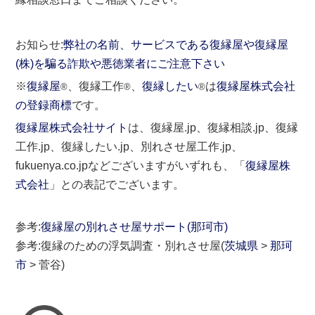
お知らせ:
弊社の名前、サービスである復縁屋や復縁屋
(株)を騙る詐欺や悪徳業者にご注意下さい
※
復縁屋
、復縁工作
、
復縁したい
は
復縁屋株式会社
®
®
®
の登録商標
です。
復縁屋株式会社サイト
は、復縁屋.jp、復縁相談.jp、復縁
工作.jp、復縁したい.jp、別れさせ屋工作.jp、
fukuenya.co.jpなどございますがいずれも、「
復縁屋株
式会社
」との表記でございます。
参考:
復縁屋の別れさせ屋サポート(那珂市)
参考:復縁のための浮気調査・別れさせ屋(
茨城県
>
那珂
市
> 菅谷)