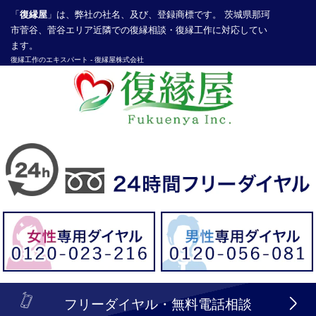
「
復縁屋
」は、弊社の社名、及び、登録商標です。 茨城県那珂
市菅谷、菅谷エリア近隣での復縁相談・復縁工作に対応してい
ます。
復縁工作
のエキスパート -
復縁屋株式会社
探偵業届出登録番号30210286号
header_logo_tel_sp_top.lbi
フリーダイヤル・無料電話相談