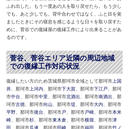
ふれ出した。もう一度あの人を取り戻せたら。もう少し
でも、あと少しでも。背中合わせではなく、ふと目を覚
ましたときにその寝息を感じるような日々を取り戻すた
めに、菅谷での復縁屋の復縁工作により出来ることがあ
るのです。
菅谷、菅谷エリア近隣の周辺地域
での復縁工作対応状況
復縁したい方のため茨城県那珂市全域として那珂市
上国
井
、那珂市
上河内
、那珂市
下大賀
、那珂市
下江戸
、那珂
市
中台
、那珂市
中里
、那珂市
北酒出
、那珂市
南酒出
、那
珂市
古徳
、那珂市
向山
、那珂市
堤
、那珂市
大内
、那珂市
平野
、那珂市
後台
、那珂市
戸
、那珂市
戸崎
、那珂市
本米
崎
、那珂市
杉
、那珂市
東木倉
、那珂市
横堀
、那珂市
津
田
、那珂市
瓜連
、那珂市
田崎
、那珂市
福田
、那珂市
竹ノ