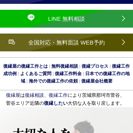
LINE 無料相談
全国対応・無料面談 WEB予約
復縁屋の復縁工作とは
|
無料復縁相談
|
復縁プロセス
|
復縁工作
成功例
|
よくあるご質問
|
復縁工作料金
|
日本での復縁工作の地
域
|
海外での復縁工作の依頼
|
復縁屋会社概要
復縁屋
は
復縁相談
、
復縁工作
により茨城県那珂市菅谷、
菅谷エリア近隣の
復縁したい
大切な人を取り戻します。