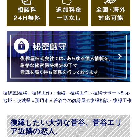
復縁屋(復縁・復縁工作)
復縁、復縁工作
復縁サポート対応
»
»
地域
茨城県
那珂市
菅谷での復縁屋の復縁相談・復縁工作
»
»
»
復縁したい大切な菅谷、菅谷エリ
ア近隣の恋人、