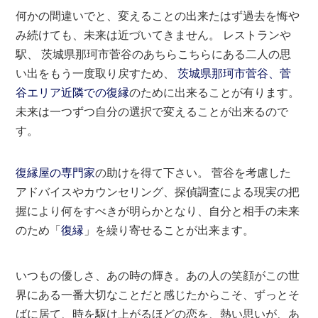
何かの間違いでと、変えることの出来たはず過去を悔や
み続けても、未来は近づいてきません。 レストランや
駅、 茨城県那珂市菅谷のあちらこちらにある二人の思
い出をもう一度取り戻すため、
茨城県那珂市菅谷、菅
谷エリア近隣での復縁
のために出来ることが有ります。
未来は一つずつ自分の選択で変えることが出来るので
す。
復縁屋の専門家
の助けを得て下さい。 菅谷を考慮した
アドバイスやカウンセリング、探偵調査による現実の把
握により何をすべきが明らかとなり、自分と相手の未来
のため「
復縁
」を繰り寄せることが出来ます。
いつもの優しさ、あの時の輝き。あの人の笑顔がこの世
界にある一番大切なことだと感じたからこそ、ずっとそ
ばに居て、時を駆け上がるほどの恋を、熱い思いが、あ