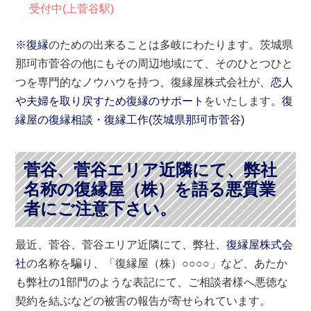
受付中(上菅谷駅)
※復縁
のための出来ることは多岐にわたります。茨城県
那珂市菅谷の他にもその周辺地域にて、そのひとつひと
つを専門的なノウハウを持つ、復縁屋株式会社が、
恋人
や夫婦を取り戻すため復縁のサポート
をいたします。
復
縁屋の復縁相談・復縁工作(
茨城県
那珂市
菅谷)
菅谷、菅谷エリア近隣にて、弊社
名称の復縁屋（株）を語る悪質業
者にご注意下さい。
最近、菅谷、菅谷エリア近隣にて、弊社、
復縁屋株式会
社
の名称を騙り、「復縁屋（株）○○○○」など、あたか
も弊社の1部門のような表記にて、ご相談者様へ悪徳な
契約を結ぶなどの被害の報告が寄せられています。