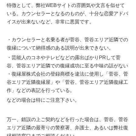
特徴として、弊社WEBサイトの雰囲気や文言を似せて
いる。カウンセラーとなるのものが、十分な恋愛アドバ
イスが出来ないなど、非常に悪質です。
・カウンセラーと名乗る者が菅谷、菅谷エリア近隣での
復縁について納得感のある説明が出来できない。
・芸能人のコネやテレビなどの露出ばかりPRして菅
谷、菅谷エリア近隣での復縁成功に至る中味の話がない
・復縁屋株式会社の登録商標を違法に使用し「菅谷、菅
谷エリア近隣復縁屋」や「菅谷、菅谷エリア近隣復縁工
作」などの表記を行っている。
などの場合は特にご注意下さい。
万一、錯誤の上ご契約などを行った場合は、菅谷、菅谷
エリア近隣の最寄りの警察署、弁護士、あるいは弊社復
縁相談窓口までご相談ください。