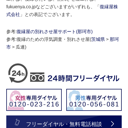
fukuenya.co.jpなどございますがいずれも、「
復縁屋株
式会社
」との表記でございます。
参考:
復縁屋の別れさせ屋サポート(那珂市)
参考:復縁のための浮気調査・別れさせ屋(
茨城県
>
那珂
市
> 瓜連)
フリーダイヤル・無料電話相談