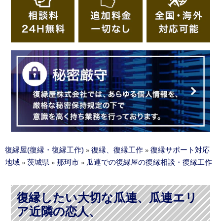
復縁屋(復縁・復縁工作)
復縁、復縁工作
復縁サポート対応
»
»
地域
茨城県
那珂市
瓜連での復縁屋の復縁相談・復縁工作
»
»
»
復縁したい大切な瓜連、瓜連エリ
ア近隣の恋人、