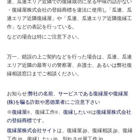
連、瓜連エリア近隣での復縁成功に至る中味の話がない
・復縁屋株式会社の登録商標を違法に使用し「瓜連、瓜
連エリア近隣復縁屋」や「瓜連、瓜連エリア近隣復縁工
作」などの表記を行っている。
などの場合は特にご注意下さい。
万一、錯誤の上ご契約などを行った場合は、瓜連、瓜連
エリア近隣の最寄りの警察署、弁護士、あるいは弊社復
縁相談窓口までご相談ください。
お知らせ:
弊社の名前、サービスである復縁屋や復縁屋
(株)を騙る詐欺や悪徳業者にご注意下さい
※
復縁屋
、復縁工作
、
復縁したい
は
復縁屋株式会社
®
®
®
の登録商標
です。
復縁屋株式会社サイト
は、復縁屋.jp、復縁相談.jp、復縁
工作.jp、復縁したい.jp、別れさせ屋工作.jp、