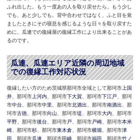
ふれ出した。もう一度あの人を取り戻せたら。もう少し
でも、あと少しでも。背中合わせではなく、ふと目を覚
ましたときにその寝息を感じるような日々を取り戻すた
めに、瓜連での復縁屋の復縁工作により出来ることがあ
るのです。
瓜連、瓜連エリア近隣の周辺地域
での復縁工作対応状況
復縁したい方のため茨城県那珂市全域として那珂市
上国
井
、那珂市
上河内
、那珂市
下大賀
、那珂市
下江戸
、那珂
市
中台
、那珂市
中里
、那珂市
北酒出
、那珂市
南酒出
、那
珂市
古徳
、那珂市
向山
、那珂市
堤
、那珂市
大内
、那珂市
平野
、那珂市
後台
、那珂市
戸
、那珂市
戸崎
、那珂市
本米
崎
、那珂市
杉
、那珂市
東木倉
、那珂市
横堀
、那珂市
津
田
、那珂市
瓜連
、那珂市
田崎
、那珂市
福田
、那珂市
竹ノ