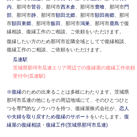
内
、那珂市
菅谷
、那珂市
西木倉
、那珂市
豊喰
、那珂市
門
部
、那珂市
静
、那珂市
額田北郷
、那珂市
額田南郷
、那珂
市
額田東郷
、那珂市
飯田
、那珂市
鴻巣
、那珂市
鹿島
で復
縁相談、復縁工作のご相談、ご依頼をいただけます。
復縁したい方のため那珂市近隣全域としてで復縁相談、
復縁工作のご相談、ご依頼をいただけます。
瓜連駅
茨城県那珂市瓜連エリア周辺での復縁屋の復縁工作依頼
受付中(瓜連駅)
※復縁
のための出来ることは多岐にわたります。茨城県
那珂市瓜連の他にもその周辺地域にて、そのひとつひと
つを専門的なノウハウを持つ、復縁屋株式会社が、
恋人
や夫婦を取り戻すため復縁のサポート
をいたします。
復
縁屋の復縁相談・復縁工作(
茨城県
那珂市
瓜連)