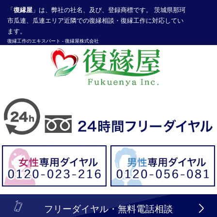
「
復縁屋
」は、弊社の社名、及び、登録商標です。 茨城県那珂
市瓜連、瓜連エリア近隣での復縁相談・復縁工作に対応してい
ます。
復縁工作
のエキスパート -
復縁屋株式会社
探偵業届出登録番号30210286号
header_logo_tel_sp_top.lbi
フリーダイヤル・無料電話相談