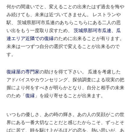
何かの間違いでと、変えることの出来たはず過去を悔や
み続けても、未来は近づいてきません。 レストランや
駅、 茨城県那珂市瓜連のあちらこちらにある二人の思
い出をもう一度取り戻すため、
茨城県那珂市瓜連、瓜
連エリア近隣での復縁
のために出来ることが有ります。
未来は一つずつ自分の選択で変えることが出来るので
す。
復縁屋の専門家
の助けを得て下さい。 瓜連を考慮した
アドバイスやカウンセリング、探偵調査による現実の把
握により何をすべきが明らかとなり、自分と相手の未来
のため「
復縁
」を繰り寄せることが出来ます。
いつもの優しさ、あの時の輝き。あの人の笑顔がこの世
界にある一番大切なことだと感じたからこそ、ずっとそ
ばに居て、時を駆け上がるほどの恋を、熱い思いが、あ