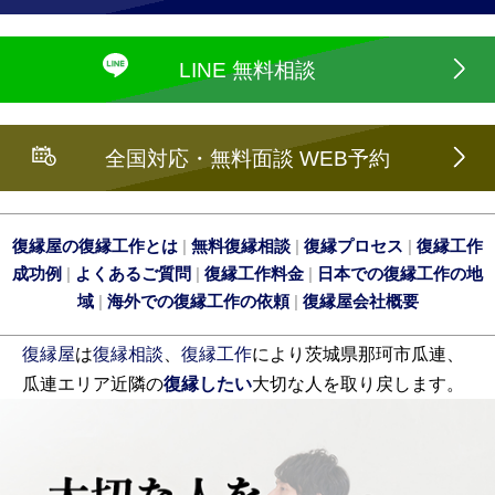
LINE 無料相談
全国対応・無料面談 WEB予約
復縁屋の復縁工作とは
|
無料復縁相談
|
復縁プロセス
|
復縁工作
成功例
|
よくあるご質問
|
復縁工作料金
|
日本での復縁工作の地
域
|
海外での復縁工作の依頼
|
復縁屋会社概要
復縁屋
は
復縁相談
、
復縁工作
により茨城県那珂市瓜連、
瓜連エリア近隣の
復縁したい
大切な人を取り戻します。