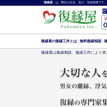
「
復縁屋
」は、弊社の社名、及び、登録商標です。
復縁屋の復縁工作とは
|
無料復縁相談
|
復縁屋
は
復縁相談
、
復縁工作
により東