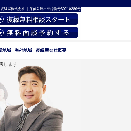
-
復縁屋株式会社
｜
探偵業届出登録番号30210286号
縁地域
|
海外地域
|
復縁屋会社概要
戻します。