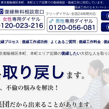
 東京都板橋区本町、本町エリア近隣での復縁相談・復縁工作に対応しています。
復縁工作
のエキスパート 
復縁プロセス
|
復縁工作成功例
|
よくあるご質問
|
復縁工作料金
|
復
京都板橋区本町、本町エリア近隣の
復縁したい
大切な人を取り