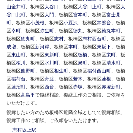
山金井町
、板橋区
大谷口
、板橋区
大谷口上町
、板橋区
大
谷口北町
、板橋区
大門
、板橋区
宮本町
、板橋区
富士見
町
、板橋区
小茂根
、板橋区
小豆沢
、板橋区
常盤台
、板橋
区
幸町
、板橋区
弥生町
、板橋区
徳丸
、板橋区
徳丸本町
、
板橋区
徳丸町
、板橋区
志村
、板橋区
志村西台町
、板橋区
成増
、板橋区
新河岸
、板橋区
本町
、板橋区
東坂下
、板橋
区
東山町
、板橋区
東新町
、板橋区
板橋
、板橋区
栄町
、板
橋区
桜川
、板橋区
氷川町
、板橋区
泉町
、板橋区
清水町
、
板橋区
熊野町
、板橋区
相生町
、板橋区
稲付西山町
、板橋
区
稲荷台
、板橋区
舟渡
、板橋区
若木
、板橋区
蓮根
、板橋
区
蓮沼町
、板橋区
西台
、板橋区
赤塚
、板橋区
赤塚新町
、
板橋区
高島平
で復縁相談、復縁工作のご相談、ご依頼を
いただけます。
復縁したい方のため板橋区近隣全域としてで復縁相談、
復縁工作のご相談、ご依頼をいただけます。
志村坂上駅