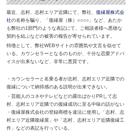
最近、志村、志村エリア近隣にて、弊社、
復縁屋株式会
社
の名称を騙り、「復縁屋（株）○○○○」など、あたか
も弊社の1部門のような表記にて、ご相談者様へ悪徳な
契約を結ぶなどの被害の報告が寄せられています。
特徴として、弊社WEBサイトの雰囲気や文言を似せて
いる。カウンセラーとなるのものが、十分な恋愛アドバ
イスが出来ないなど、非常に悪質です。
・カウンセラーと名乗る者が志村、志村エリア近隣での
復縁について納得感のある説明が出来できない。
・芸能人のコネやテレビなどの露出ばかりPRして志
村、志村エリア近隣での復縁成功に至る中味の話がない
・復縁屋株式会社の登録商標を違法に使用し「志村、志
村エリア近隣復縁屋」や「志村、志村エリア近隣復縁工
作」などの表記を行っている。