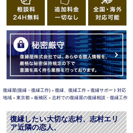
復縁屋(復縁・復縁工作)
復縁、復縁工作
復縁サポート対応
»
»
地域
東京都
板橋区
志村での復縁屋の復縁相談・復縁工作
»
»
»
復縁したい大切な志村、志村エリ
ア近隣の恋人、