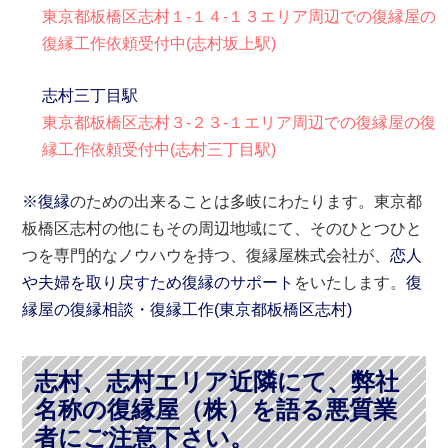
東京都板橋区志村１-１４-１３エリア周辺での復縁屋の
復縁工作依頼受付中(志村坂上駅)
志村三丁目駅
東京都板橋区志村３-２３-１エリア周辺での復縁屋の復
縁工作依頼受付中(志村三丁目駅)
※復縁
のための出来ることは多岐にわたります。東京都
板橋区志村の他にもその周辺地域にて、そのひとつひと
つを専門的なノウハウを持つ、復縁屋株式会社が、
恋人
や夫婦を取り戻すため復縁のサポート
をいたします。
復
縁屋の復縁相談・復縁工作(
東京都
板橋区
志村)
志村、志村エリア近隣にて、弊社
名称の復縁屋（株）を語る悪質業
者にご注意下さい。