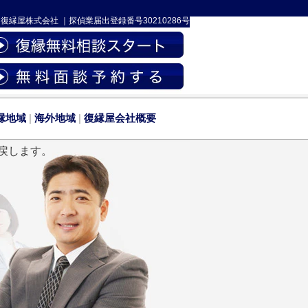
-
復縁屋株式会社
｜
探偵業届出登録番号30210286号
縁地域
|
海外地域
|
復縁屋会社概要
戻します。