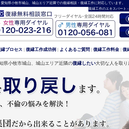
 愛知県小牧市城山、城山エリア近隣での復縁相談・復縁工作に対応しています。
復縁工作
のエキスパート 
復縁プロセス
|
復縁工作成功例
|
よくあるご質問
|
復縁工作料金
|
復
知県小牧市城山、城山エリア近隣の
復縁したい
大切な人を取り