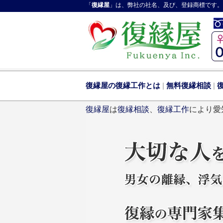
「
復縁屋
」は、弊社の社名、及び、登録商標です。
復縁屋の復縁工作とは
|
無料復縁相談
|
復縁屋
は
復縁相談
、
復縁工作
により愛