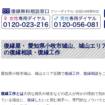
復縁屋・ 愛知県小牧市城山、城山エリ
の復縁相談・復縁工作
愛知県小牧市城山、城山エリア近隣で
復縁工作
、
復縁相談
を
復縁工作とは
大切な彼氏や彼女などの恋人が何かの理由で別
ている場合に、
復縁したい
と望む相手へ、専門的なノウハウ