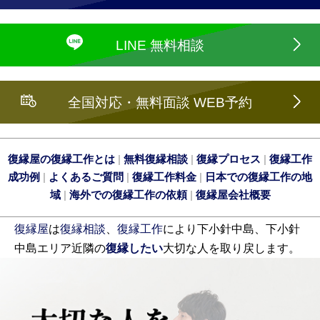
LINE 無料相談
全国対応・無料面談 WEB予約
復縁屋の復縁工作とは
|
無料復縁相談
|
復縁プロセス
|
復縁工作
成功例
|
よくあるご質問
|
復縁工作料金
|
日本での復縁工作の地
域
|
海外での復縁工作の依頼
|
復縁屋会社概要
復縁屋
は
復縁相談
、
復縁工作
により下小針中島、下小針
中島エリア近隣の
復縁したい
大切な人を取り戻します。