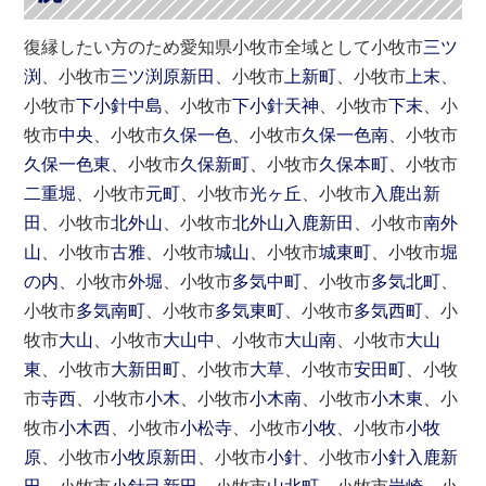
復縁したい方のため愛知県小牧市全域として小牧市
三ツ
渕
、小牧市
三ツ渕原新田
、小牧市
上新町
、小牧市
上末
、
小牧市
下小針中島
、小牧市
下小針天神
、小牧市
下末
、小
牧市
中央
、小牧市
久保一色
、小牧市
久保一色南
、小牧市
久保一色東
、小牧市
久保新町
、小牧市
久保本町
、小牧市
二重堀
、小牧市
元町
、小牧市
光ヶ丘
、小牧市
入鹿出新
田
、小牧市
北外山
、小牧市
北外山入鹿新田
、小牧市
南外
山
、小牧市
古雅
、小牧市
城山
、小牧市
城東町
、小牧市
堀
の内
、小牧市
外堀
、小牧市
多気中町
、小牧市
多気北町
、
小牧市
多気南町
、小牧市
多気東町
、小牧市
多気西町
、小
牧市
大山
、小牧市
大山中
、小牧市
大山南
、小牧市
大山
東
、小牧市
大新田町
、小牧市
大草
、小牧市
安田町
、小牧
市
寺西
、小牧市
小木
、小牧市
小木南
、小牧市
小木東
、小
牧市
小木西
、小牧市
小松寺
、小牧市
小牧
、小牧市
小牧
原
、小牧市
小牧原新田
、小牧市
小針
、小牧市
小針入鹿新