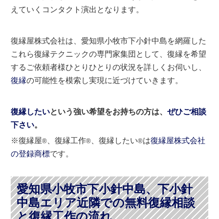
えていくコンタクト演出となります。
復縁屋株式会社は、愛知県小牧市下小針中島を網羅した
これら復縁テクニックの専門家集団として、復縁を希望
するご依頼者様ひとりひとりの状況を詳しくお伺いし、
復縁
の可能性を模索し実現に近づけていきます。
復縁したい
という強い希望をお持ちの方は、
ぜひご相談
下さい
。
※復縁屋
、復縁工作
、復縁したい
は
復縁屋株式会社
®
®
®
の登録商標
です。
愛知県小牧市下小針中島、下小針
中島エリア近隣での無料復縁相談
と復縁工作の流れ