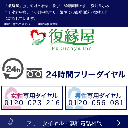
「
復縁屋
」は、弊社の社名、及び、登録商標です。 愛知県小牧
市下小針中島、下小針中島エリア近隣での復縁相談・復縁工作
に対応しています。
復縁工作
のエキスパート -
復縁屋株式会社
探偵業届出登録番号30210286号
header_logo_tel_sp_top.lbi
フリーダイヤル・無料電話相談