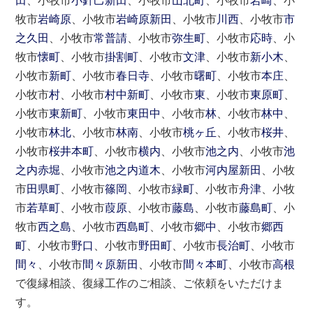
田
、小牧市
小針己新田
、小牧市
山北町
、小牧市
岩崎
、小
牧市
岩崎原
、小牧市
岩崎原新田
、小牧市
川西
、小牧市
市
之久田
、小牧市
常普請
、小牧市
弥生町
、小牧市
応時
、小
牧市
懐町
、小牧市
掛割町
、小牧市
文津
、小牧市
新小木
、
小牧市
新町
、小牧市
春日寺
、小牧市
曙町
、小牧市
本庄
、
小牧市
村
、小牧市
村中新町
、小牧市
東
、小牧市
東原町
、
小牧市
東新町
、小牧市
東田中
、小牧市
林
、小牧市
林中
、
小牧市
林北
、小牧市
林南
、小牧市
桃ヶ丘
、小牧市
桜井
、
小牧市
桜井本町
、小牧市
横内
、小牧市
池之内
、小牧市
池
之内赤堀
、小牧市
池之内道木
、小牧市
河内屋新田
、小牧
市
田県町
、小牧市
篠岡
、小牧市
緑町
、小牧市
舟津
、小牧
市
若草町
、小牧市
葭原
、小牧市
藤島
、小牧市
藤島町
、小
牧市
西之島
、小牧市
西島町
、小牧市
郷中
、小牧市
郷西
町
、小牧市
野口
、小牧市
野田町
、小牧市
長治町
、小牧市
間々
、小牧市
間々原新田
、小牧市
間々本町
、小牧市
高根
で復縁相談、復縁工作のご相談、ご依頼をいただけま
す。