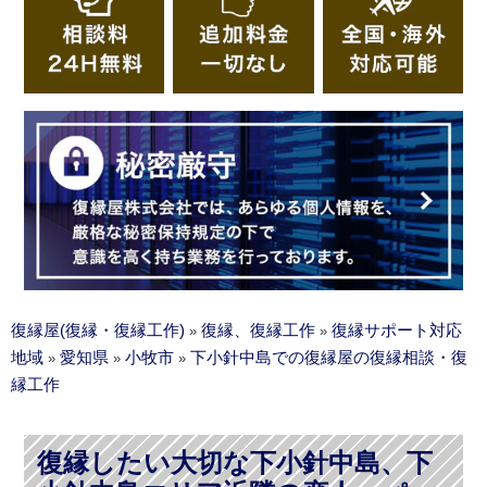
復縁屋(復縁・復縁工作)
復縁、復縁工作
復縁サポート対応
»
»
地域
愛知県
小牧市
下小針中島での復縁屋の復縁相談・復
»
»
»
縁工作
復縁したい大切な下小針中島、下