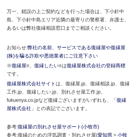
万一、錯誤の上ご契約などを行った場合は、下小針中
島、下小針中島エリア近隣の最寄りの警察署、弁護士、
あるいは弊社復縁相談窓口までご相談ください。
お知らせ:
弊社の名前、サービスである復縁屋や復縁屋
(株)を騙る詐欺や悪徳業者にご注意下さい
※
復縁屋
、
復縁したい
は
復縁屋株式会社の登録商標
®
®
です。
復縁屋株式会社サイト
は、復縁屋.jp、復縁相談.jp、復縁
工作.jp、復縁したい.jp、別れさせ屋工作.jp、
fukuenya.co.jpなど復縁ございますがいずれも、「
復縁
屋株式会社
」との表記でございます。
参考:
復縁屋の別れさせ屋サポート(小牧市)
参考:復縁のための浮気調査・別れさせ屋(
愛知県
>
小牧