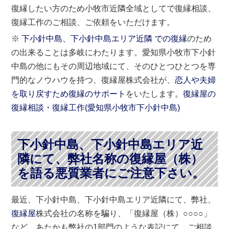
復縁したい方のため小牧市近隣全域としてで復縁相談、
復縁工作のご相談、ご依頼をいただけます。
※
下小針中島、下小針中島エリア近隣 での復縁
のため
の出来ることは多岐にわたります。愛知県小牧市下小針
中島の他にもその周辺地域にて、そのひとつひとつを専
門的なノウハウを持つ、復縁屋株式会社が、
恋人や夫婦
を取り戻すため復縁のサポート
をいたします。
復縁屋の
復縁相談・復縁工作(
愛知県
小牧市
下小針中島)
下小針中島、下小針中島エリア近
隣にて、弊社名称の復縁屋（株）
を語る悪質業者にご注意下さい。
最近、下小針中島、下小針中島エリア近隣にて、弊社、
復縁屋
株式会社の名称を騙り、「復縁屋（株）○○○○」
など、あたかも弊社の1部門のような表記にて、ご相談