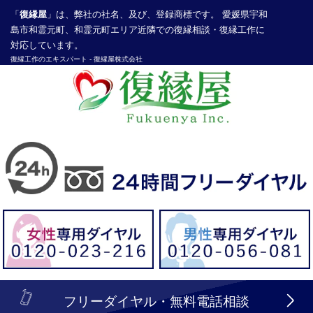
「
復縁屋
」は、弊社の社名、及び、登録商標です。 愛媛県宇和
島市和霊元町、和霊元町エリア近隣での復縁相談・復縁工作に
対応しています。
復縁工作
のエキスパート -
復縁屋株式会社
探偵業届出登録番号30210286号
header_logo_tel_sp_top.lbi
フリーダイヤル・無料電話相談