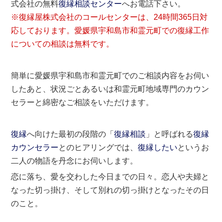
式会社の無料
復縁相談センター
へお電話下さい。
※復縁屋株式会社のコールセンターは、24時間365日対
応しております。愛媛県宇和島市和霊元町での復縁工作
についての相談は無料です。
簡単に愛媛県宇和島市和霊元町でのご相談内容をお伺い
したあと、状況ごとあるいは和霊元町地域専門のカウン
セラーと綿密なご相談をいただけます。
復縁
へ向けた最初の段階の「
復縁相談
」と呼ばれる
復縁
カウンセラー
とのヒアリングでは、
復縁したい
というお
二人の物語を丹念にお伺いします。
恋に落ち、愛を交わした今日までの日々。恋人や夫婦と
なった切っ掛け、そして別れの切っ掛けとなったその日
のこと。