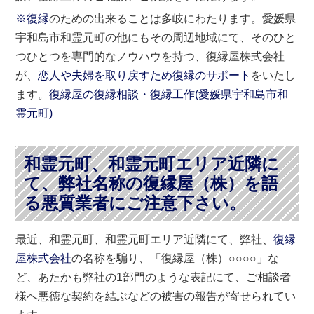
※復縁
のための出来ることは多岐にわたります。愛媛県
宇和島市和霊元町の他にもその周辺地域にて、そのひと
つひとつを専門的なノウハウを持つ、復縁屋株式会社
が、
恋人や夫婦を取り戻すため復縁のサポート
をいたし
ます。
復縁屋の復縁相談・復縁工作(
愛媛県
宇和島市
和
霊元町)
和霊元町、和霊元町エリア近隣に
て、弊社名称の復縁屋（株）を語
る悪質業者にご注意下さい。
最近、和霊元町、和霊元町エリア近隣にて、弊社、
復縁
屋株式会社
の名称を騙り、「復縁屋（株）○○○○」な
ど、あたかも弊社の1部門のような表記にて、ご相談者
様へ悪徳な契約を結ぶなどの被害の報告が寄せられてい