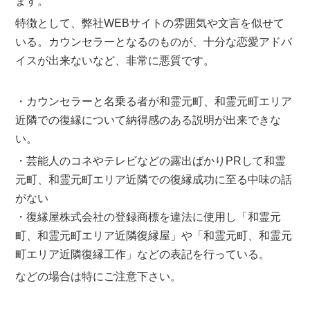
ます。
特徴として、弊社WEBサイトの雰囲気や文言を似せて
いる。カウンセラーとなるのものが、十分な恋愛アドバ
イスが出来ないなど、非常に悪質です。
・カウンセラーと名乗る者が和霊元町、和霊元町エリア
近隣での復縁について納得感のある説明が出来できな
い。
・芸能人のコネやテレビなどの露出ばかりPRして和霊
元町、和霊元町エリア近隣での復縁成功に至る中味の話
がない
・復縁屋株式会社の登録商標を違法に使用し「和霊元
町、和霊元町エリア近隣復縁屋」や「和霊元町、和霊元
町エリア近隣復縁工作」などの表記を行っている。
などの場合は特にご注意下さい。