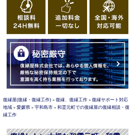
復縁屋(復縁・復縁工作)
復縁、復縁工作
復縁サポート対応
»
»
地域
愛媛県
宇和島市
和霊元町での復縁屋の復縁相談・復
»
»
»
縁工作