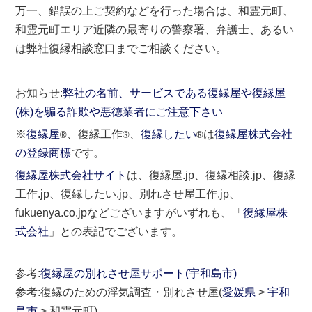
万一、錯誤の上ご契約などを行った場合は、和霊元町、
和霊元町エリア近隣の最寄りの警察署、弁護士、あるい
は弊社復縁相談窓口までご相談ください。
お知らせ:
弊社の名前、サービスである復縁屋や復縁屋
(株)を騙る詐欺や悪徳業者にご注意下さい
※
復縁屋
、復縁工作
、
復縁したい
は
復縁屋株式会社
®
®
®
の登録商標
です。
復縁屋株式会社サイト
は、復縁屋.jp、復縁相談.jp、復縁
工作.jp、復縁したい.jp、別れさせ屋工作.jp、
fukuenya.co.jpなどございますがいずれも、「
復縁屋株
式会社
」との表記でございます。
参考:
復縁屋の別れさせ屋サポート(宇和島市)
参考:復縁のための浮気調査・別れさせ屋(
愛媛県
>
宇和
島市
> 和霊元町)