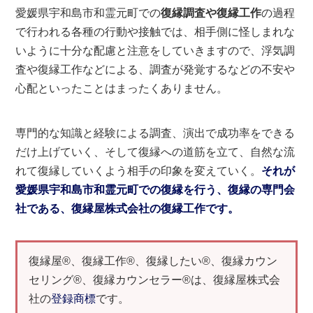
愛媛県宇和島市和霊元町での
復縁調査や復縁工作
の過程
で行われる各種の行動や接触では、相手側に怪しまれな
いように十分な配慮と注意をしていきますので、浮気調
査や復縁工作などによる、調査が発覚するなどの不安や
心配といったことはまったくありません。
専門的な知識と経験による調査、演出で成功率をできる
だけ上げていく、そして復縁への道筋を立て、自然な流
れて復縁していくよう相手の印象を変えていく。
それが
愛媛県宇和島市和霊元町での復縁を行う、復縁の専門会
社である、復縁屋株式会社の復縁工作です。
復縁屋®、復縁工作®、復縁したい®、復縁カウン
セリング®、復縁カウンセラー®は、復縁屋株式会
社の
登録商標
です。