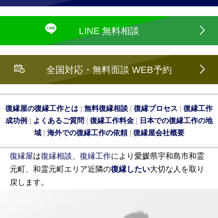
LINE 無料相談
全国対応・無料面談 WEB予約
復縁屋の復縁工作とは
|
無料復縁相談
|
復縁プロセス
|
復縁工作
成功例
|
よくあるご質問
|
復縁工作料金
|
日本での復縁工作の地
域
|
海外での復縁工作の依頼
|
復縁屋会社概要
復縁屋
は
復縁相談
、
復縁工作
により愛媛県宇和島市和霊
元町、和霊元町エリア近隣の
復縁したい
大切な人を取り
戻します。