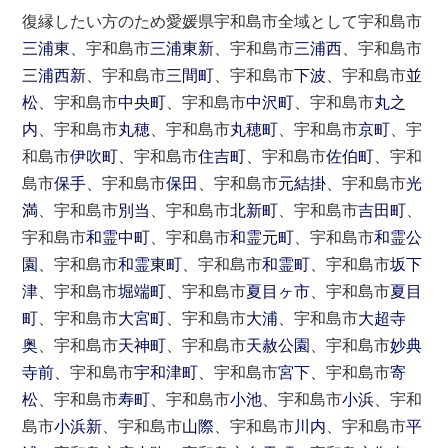
復縁したい方のため愛媛県宇和島市全域として宇和島市
三浦東
、宇和島市
三浦東新
、宇和島市
三浦西
、宇和島市
三浦西新
、宇和島市
三間町
、宇和島市
下波
、宇和島市
並
松
、宇和島市
中央町
、宇和島市
中沢町
、宇和島市
丸之
内
、宇和島市
丸穂
、宇和島市
丸穂町
、宇和島市
京町
、宇
和島市
伊吹町
、宇和島市
住吉町
、宇和島市
佐伯町
、宇和
島市
保手
、宇和島市
保田
、宇和島市
元結掛
、宇和島市
光
満
、宇和島市
別当
、宇和島市
北新町
、宇和島市
吉田町
、
宇和島市
和霊中町
、宇和島市
和霊元町
、宇和島市
和霊公
園
、宇和島市
和霊東町
、宇和島市
和霊町
、宇和島市
坂下
津
、宇和島市
堀端町
、宇和島市
夏目ヶ市
、宇和島市
夏目
町
、宇和島市
大宮町
、宇和島市
大浦
、宇和島市
大超寺
奥
、宇和島市
天神町
、宇和島市
天赦公園
、宇和島市
妙典
寺前
、宇和島市
宇和津町
、宇和島市
宮下
、宇和島市
寄
松
、宇和島市
寿町
、宇和島市
小池
、宇和島市
小浜
、宇和
島市
小浜新
、宇和島市
山際
、宇和島市
川内
、宇和島市
平