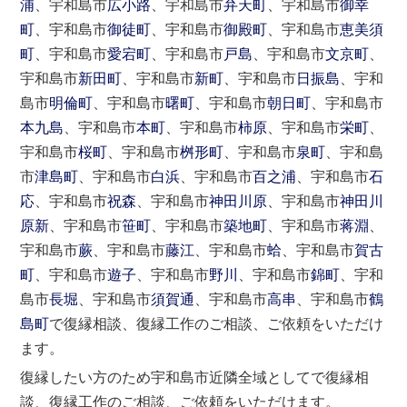
浦
、宇和島市
広小路
、宇和島市
弁天町
、宇和島市
御幸
町
、宇和島市
御徒町
、宇和島市
御殿町
、宇和島市
恵美須
町
、宇和島市
愛宕町
、宇和島市
戸島
、宇和島市
文京町
、
宇和島市
新田町
、宇和島市
新町
、宇和島市
日振島
、宇和
島市
明倫町
、宇和島市
曙町
、宇和島市
朝日町
、宇和島市
本九島
、宇和島市
本町
、宇和島市
柿原
、宇和島市
栄町
、
宇和島市
桜町
、宇和島市
桝形町
、宇和島市
泉町
、宇和島
市
津島町
、宇和島市
白浜
、宇和島市
百之浦
、宇和島市
石
応
、宇和島市
祝森
、宇和島市
神田川原
、宇和島市
神田川
原新
、宇和島市
笹町
、宇和島市
築地町
、宇和島市
蒋淵
、
宇和島市
蕨
、宇和島市
藤江
、宇和島市
蛤
、宇和島市
賀古
町
、宇和島市
遊子
、宇和島市
野川
、宇和島市
錦町
、宇和
島市
長堀
、宇和島市
須賀通
、宇和島市
高串
、宇和島市
鶴
島町
で復縁相談、復縁工作のご相談、ご依頼をいただけ
ます。
復縁したい方のため宇和島市近隣全域としてで復縁相
談、復縁工作のご相談、ご依頼をいただけます。