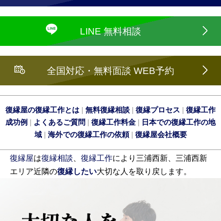
LINE 無料相談
全国対応・無料面談 WEB予約
復縁屋の復縁工作とは
|
無料復縁相談
|
復縁プロセス
|
復縁工作
成功例
|
よくあるご質問
|
復縁工作料金
|
日本での復縁工作の地
域
|
海外での復縁工作の依頼
|
復縁屋会社概要
復縁屋
は
復縁相談
、
復縁工作
により三浦西新、三浦西新
エリア近隣の
復縁したい
大切な人を取り戻します。