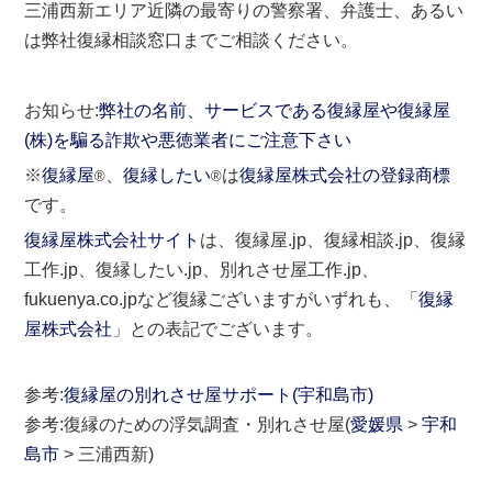
三浦西新エリア近隣の最寄りの警察署、弁護士、あるい
は弊社復縁相談窓口までご相談ください。
お知らせ:
弊社の名前、サービスである復縁屋や復縁屋
(株)を騙る詐欺や悪徳業者にご注意下さい
※
復縁屋
、
復縁したい
は
復縁屋株式会社の登録商標
®
®
です。
復縁屋株式会社サイト
は、復縁屋.jp、復縁相談.jp、復縁
工作.jp、復縁したい.jp、別れさせ屋工作.jp、
fukuenya.co.jpなど復縁ございますがいずれも、「
復縁
屋株式会社
」との表記でございます。
参考:
復縁屋の別れさせ屋サポート(宇和島市)
参考:復縁のための浮気調査・別れさせ屋(
愛媛県
>
宇和
島市
> 三浦西新)