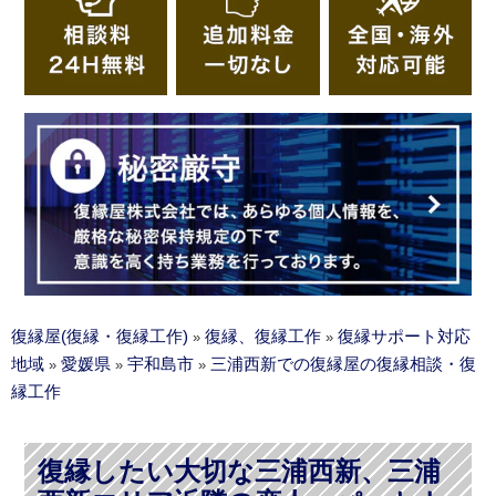
復縁屋(復縁・復縁工作)
復縁、復縁工作
復縁サポート対応
»
»
地域
愛媛県
宇和島市
三浦西新での復縁屋の復縁相談・復
»
»
»
縁工作
復縁したい大切な三浦西新、三浦