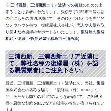
※
三浦西新、三浦西新エリア近隣 での復縁
のための出
来ることは多岐にわたります。愛媛県宇和島市三浦西新
の他にもその周辺地域にて、そのひとつひとつを専門的
なノウハウを持つ、復縁屋株式会社が、
恋人や夫婦を取
り戻すため復縁のサポート
をいたします。
復縁屋の復縁
相談・復縁工作(
愛媛県
宇和島市
三浦西新)
三浦西新、三浦西新エリア近隣に
て、弊社名称の復縁屋（株）を語
る悪質業者にご注意下さい。
最近、三浦西新、三浦西新エリア近隣にて、弊社、
復縁
屋
株式会社の名称を騙り、「復縁屋（株）○○○○」な
ど、あたかも弊社の1部門のような表記にて、ご相談者
様へ悪徳な契約を結ぶなどの被害の報告が寄せられてい
ます。