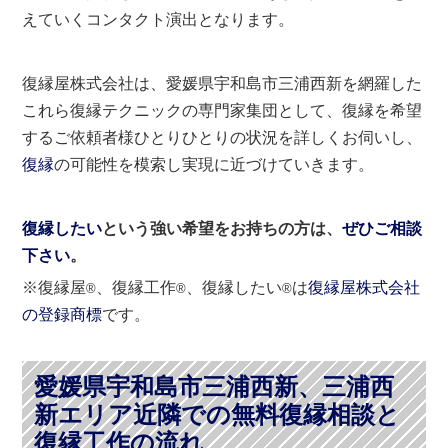
えていくコンタクト演出となります。
復縁屋株式会社は、愛媛県宇和島市三浦西新を網羅した
これら復縁テクニックの専門家集団として、復縁を希望
するご依頼者様ひとりひとりの状況を詳しくお伺いし、
復縁
の可能性を模索し実現に近づけていきます。
復縁したい
という強い希望をお持ちの方は、
ぜひご相談
下さい
。
※復縁屋
、復縁工作
、復縁したい
は
復縁屋株式会社
®
®
®
の登録商標
です。
愛媛県宇和島市三浦西新、三浦西
新エリア近隣での無料復縁相談と
復縁工作の流れ