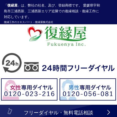
「
復縁屋
」は、弊社の社名、及び、登録商標です。 愛媛県宇和
島市三浦西新、三浦西新エリア近隣での復縁相談・復縁工作に
対応しています。
復縁工作
のエキスパート -
復縁屋株式会社
探偵業届出登録番号30210286号
header_logo_tel_sp_top.lbi
フリーダイヤル・無料電話相談