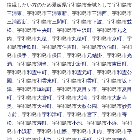
復縁したい方のため愛媛県宇和島市全域として宇和島市
三浦東
、宇和島市
三浦東新
、宇和島市
三浦西
、宇和島市
三浦西新
、宇和島市
三間町
、宇和島市
下波
、宇和島市
並
松
、宇和島市
中央町
、宇和島市
中沢町
、宇和島市
丸之
内
、宇和島市
丸穂
、宇和島市
丸穂町
、宇和島市
京町
、宇
和島市
伊吹町
、宇和島市
住吉町
、宇和島市
佐伯町
、宇和
島市
保手
、宇和島市
保田
、宇和島市
元結掛
、宇和島市
光
満
、宇和島市
別当
、宇和島市
北新町
、宇和島市
吉田町
、
宇和島市
和霊中町
、宇和島市
和霊元町
、宇和島市
和霊公
園
、宇和島市
和霊東町
、宇和島市
和霊町
、宇和島市
坂下
津
、宇和島市
堀端町
、宇和島市
夏目ヶ市
、宇和島市
夏目
町
、宇和島市
大宮町
、宇和島市
大浦
、宇和島市
大超寺
奥
、宇和島市
天神町
、宇和島市
天赦公園
、宇和島市
妙典
寺前
、宇和島市
宇和津町
、宇和島市
宮下
、宇和島市
寄
松
、宇和島市
寿町
、宇和島市
小池
、宇和島市
小浜
、宇和
島市
小浜新
、宇和島市
山際
、宇和島市
川内
、宇和島市
平
浦
、宇和島市
広小路
、宇和島市
弁天町
、宇和島市
御幸