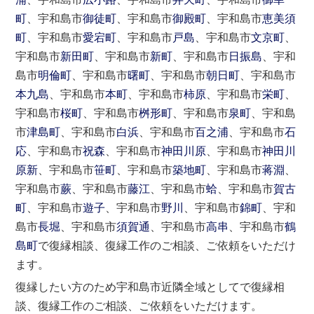
町
、宇和島市
御徒町
、宇和島市
御殿町
、宇和島市
恵美須
町
、宇和島市
愛宕町
、宇和島市
戸島
、宇和島市
文京町
、
宇和島市
新田町
、宇和島市
新町
、宇和島市
日振島
、宇和
島市
明倫町
、宇和島市
曙町
、宇和島市
朝日町
、宇和島市
本九島
、宇和島市
本町
、宇和島市
柿原
、宇和島市
栄町
、
宇和島市
桜町
、宇和島市
桝形町
、宇和島市
泉町
、宇和島
市
津島町
、宇和島市
白浜
、宇和島市
百之浦
、宇和島市
石
応
、宇和島市
祝森
、宇和島市
神田川原
、宇和島市
神田川
原新
、宇和島市
笹町
、宇和島市
築地町
、宇和島市
蒋淵
、
宇和島市
蕨
、宇和島市
藤江
、宇和島市
蛤
、宇和島市
賀古
町
、宇和島市
遊子
、宇和島市
野川
、宇和島市
錦町
、宇和
島市
長堀
、宇和島市
須賀通
、宇和島市
高串
、宇和島市
鶴
島町
で復縁相談、復縁工作のご相談、ご依頼をいただけ
ます。
復縁したい方のため宇和島市近隣全域としてで復縁相
談、復縁工作のご相談、ご依頼をいただけます。