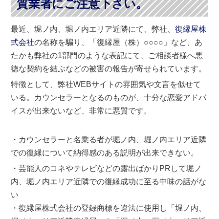
質業者にご注意下さい。
最近、堀ノ内、堀ノ内エリア近隣にて、弊社、
復縁屋株
式会社
の名称を騙り、「復縁屋（株）○○○○」など、あ
たかも弊社の1部門のような表記にて、ご相談者様へ悪
徳な契約を結ぶなどの被害の報告が寄せられています。
特徴として、弊社WEBサイトの雰囲気や文言を似せて
いる。カウンセラーとなるのものが、十分な恋愛アドバ
イスが出来ないなど、非常に悪質です。
・カウンセラーと名乗る者が堀ノ内、堀ノ内エリア近隣
での復縁について納得感のある説明が出来できない。
・芸能人のコネやテレビなどの露出ばかりPRして堀ノ
内、堀ノ内エリア近隣での復縁成功に至る中味の話がな
い
・復縁屋株式会社の登録商標を違法に使用し「堀ノ内、