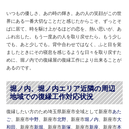
いつもの優しさ、あの時の輝き。あの人の笑顔がこの世
界にある一番大切なことだと感じたからこそ、ずっとそ
ばに居て、時を駆け上がるほどの恋を、熱い思いが、あ
ふれ出した。もう一度あの人を取り戻せたら。もう少し
でも、あと少しでも。背中合わせではなく、ふと目を覚
ましたときにその寝息を感じるような日々を取り戻すた
めに、堀ノ内での復縁屋の復縁工作により出来ることが
あるのです。
堀ノ内、堀ノ内エリア近隣の周辺
地域での復縁工作対応状況
復縁したい方のため埼玉県新座市全域として新座市
あた
ご
、新座市
中野
、新座市
北野
、新座市
堀ノ内
、新座市
大
和田
、新座市
新堀
、新座市
新塚
、新座市
新座
、新座市
本