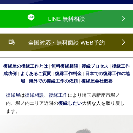
LINE 無料相談
全国対応・無料面談 WEB予約
復縁屋の復縁工作とは
|
無料復縁相談
|
復縁プロセス
|
復縁工作
成功例
|
よくあるご質問
|
復縁工作料金
|
日本での復縁工作の地
域
|
海外での復縁工作の依頼
|
復縁屋会社概要
復縁屋
は
復縁相談
、
復縁工作
により埼玉県新座市堀ノ
内、堀ノ内エリア近隣の
復縁したい
大切な人を取り戻し
ます。