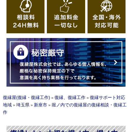
復縁屋(復縁・復縁工作)
復縁、復縁工作
復縁サポート対応
»
»
地域
埼玉県
新座市
堀ノ内での復縁屋の復縁相談・復縁工
»
»
»
作