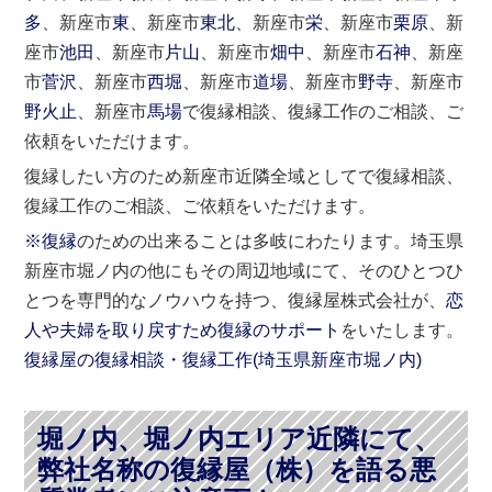
多
、新座市
東
、新座市
東北
、新座市
栄
、新座市
栗原
、新
座市
池田
、新座市
片山
、新座市
畑中
、新座市
石神
、新座
市
菅沢
、新座市
西堀
、新座市
道場
、新座市
野寺
、新座市
野火止
、新座市
馬場
で復縁相談、復縁工作のご相談、ご
依頼をいただけます。
復縁したい方のため新座市近隣全域としてで復縁相談、
復縁工作のご相談、ご依頼をいただけます。
※復縁
のための出来ることは多岐にわたります。埼玉県
新座市堀ノ内の他にもその周辺地域にて、そのひとつひ
とつを専門的なノウハウを持つ、復縁屋株式会社が、
恋
人や夫婦を取り戻すため復縁のサポート
をいたします。
復縁屋の復縁相談・復縁工作(
埼玉県
新座市
堀ノ内)
堀ノ内、堀ノ内エリア近隣にて、
弊社名称の復縁屋（株）を語る悪