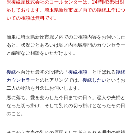
※復縁屋株式会社のコールセンターは、24時間365日対
応しております。埼玉県新座市堀ノ内での復縁工作につ
いての相談は無料です。
簡単に埼玉県新座市堀ノ内でのご相談内容をお伺いした
あと、状況ごとあるいは堀ノ内地域専門のカウンセラー
と綿密なご相談をいただけます。
復縁
へ向けた最初の段階の「
復縁相談
」と呼ばれる
復縁
カウンセラー
とのヒアリングでは、
復縁したい
というお
二人の物語を丹念にお伺いします。
恋に落ち、愛を交わした今日までの日々。恋人や夫婦と
なった切っ掛け、そして別れの切っ掛けとなったその日
のこと。
そこから本当の別れの原因として考えられる理由の候補