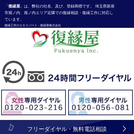
「
復縁屋
」は、弊社の社名、及び、登録商標です。 埼玉県新座
市堀ノ内、堀ノ内エリア近隣での復縁相談・復縁工作に対応し
ています。
復縁工作
のエキスパート -
復縁屋株式会社
探偵業届出登録番号30210286号
header_logo_tel_sp_top.lbi
フリーダイヤル・無料電話相談