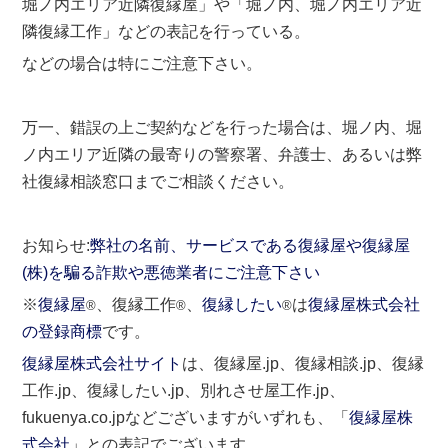
堀ノ内エリア近隣復縁屋」や「堀ノ内、堀ノ内エリア近
隣復縁工作」などの表記を行っている。
などの場合は特にご注意下さい。
万一、錯誤の上ご契約などを行った場合は、堀ノ内、堀
ノ内エリア近隣の最寄りの警察署、弁護士、あるいは弊
社復縁相談窓口までご相談ください。
お知らせ:
弊社の名前、サービスである復縁屋や復縁屋
(株)を騙る詐欺や悪徳業者にご注意下さい
※
復縁屋
、復縁工作
、
復縁したい
は
復縁屋株式会社
®
®
®
の登録商標
です。
復縁屋株式会社サイト
は、復縁屋.jp、復縁相談.jp、復縁
工作.jp、復縁したい.jp、別れさせ屋工作.jp、
fukuenya.co.jpなどございますがいずれも、「
復縁屋株
式会社
」との表記でございます。