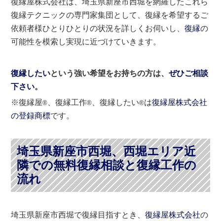
復縁屋株式会社は、埼玉県新座市西堀を網羅したこれら
復縁テクニックの専門家集団として、復縁を希望するご
依頼者様ひとりひとりの状況を詳しくお伺いし、
復縁
の
可能性を模索し実現に近づけていきます。
復縁したい
という強い希望をお持ちの方は、
ぜひご相談
下さい
。
※復縁屋
、復縁工作
、復縁したい
は
復縁屋株式会社
®
®
®
の登録商標
です。
埼玉県新座市西堀、西堀エリア近
隣での無料復縁相談と復縁工作の
流れ
埼玉県新座市西堀で復縁目指すとき、
復縁屋株式会社
の