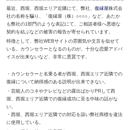
最近、西堀、西堀エリア近隣にて、弊社、
復縁屋
株式会
社の名称を騙り、「復縁屋（株）○○○○」など、あたか
も弊社の1部門のような表記にて、ご相談者様へ悪徳な
契約を結ぶなどの被害の報告が寄せられています。
特徴として、弊社WEBサイトの雰囲気や文言を似せて
いる。カウンセラーとなるのものが、十分な恋愛アドバ
イスが出来ないなど、非常に悪質です。
・カウンセラーと名乗る者が西堀、西堀エリア近隣での
復縁について納得感のある説明が出来できない。
・芸能人のコネやテレビなどの露出ばかりPRして西
堀、西堀エリア近隣での復縁成功に至る中味の話がな
い。
・西堀、西堀エリア近隣での対応を謳い弊社商標を違法
に使用している。