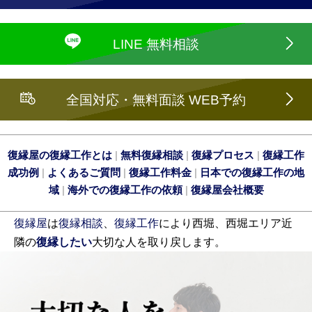
LINE 無料相談
全国対応・無料面談 WEB予約
復縁屋の復縁工作とは
|
無料復縁相談
|
復縁プロセス
|
復縁工作
成功例
|
よくあるご質問
|
復縁工作料金
|
日本での復縁工作の地
域
|
海外での復縁工作の依頼
|
復縁屋会社概要
復縁屋
は
復縁相談
、
復縁工作
により西堀、西堀エリア近
隣の
復縁したい
大切な人を取り戻します。