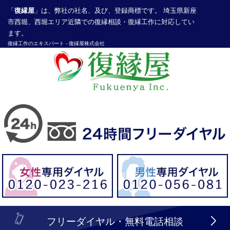
「
復縁屋
」は、弊社の社名、及び、登録商標です。 埼玉県新座
市西堀、西堀エリア近隣での復縁相談・復縁工作に対応してい
ます。
復縁工作
のエキスパート -
復縁屋株式会社
探偵業届出登録番号30210286号
header_logo_tel_sp_top.lbi
フリーダイヤル・無料電話相談