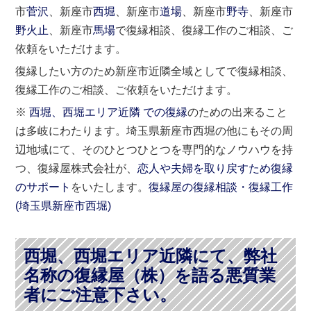
市
菅沢
、新座市
西堀
、新座市
道場
、新座市
野寺
、新座市
野火止
、新座市
馬場
で復縁相談、復縁工作のご相談、ご
依頼をいただけます。
復縁したい方のため新座市近隣全域としてで復縁相談、
復縁工作のご相談、ご依頼をいただけます。
※
西堀、西堀エリア近隣 での復縁
のための出来ること
は多岐にわたります。埼玉県新座市西堀の他にもその周
辺地域にて、そのひとつひとつを専門的なノウハウを持
つ、復縁屋株式会社が、
恋人や夫婦を取り戻すため復縁
のサポート
をいたします。
復縁屋の復縁相談・復縁工作
(
埼玉県
新座市
西堀)
西堀、西堀エリア近隣にて、弊社
名称の復縁屋（株）を語る悪質業
者にご注意下さい。