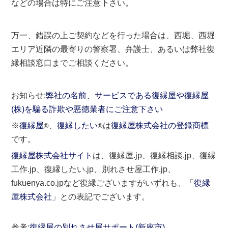
などの場合は特にご注意下さい。
万一、錯誤の上ご契約などを行った場合は、西堀、西堀
エリア近隣の最寄りの警察署、弁護士、あるいは弊社復
縁相談窓口までご相談ください。
お知らせ:
弊社の名前、サービスである復縁屋や復縁屋
(株)を騙る詐欺や悪徳業者にご注意下さい
※
復縁屋
、
復縁したい
は
復縁屋株式会社の登録商標
®
®
です。
復縁屋株式会社サイト
は、復縁屋.jp、復縁相談.jp、復縁
工作.jp、復縁したい.jp、別れさせ屋工作.jp、
fukuenya.co.jpなど復縁ございますがいずれも、「
復縁
屋株式会社
」との表記でございます。
参考:
復縁屋の別れさせ屋サポート(新座市)