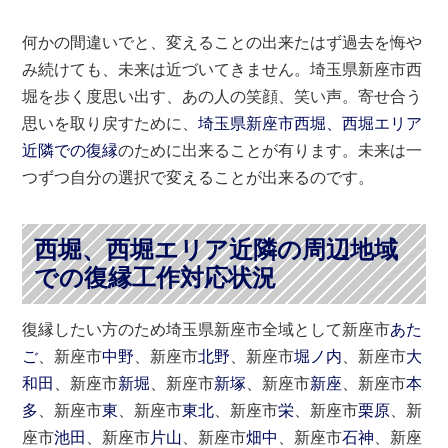
何かの間違いでと、変えることの出来たはず過去を悔や
み続けても、未来は近づいてきません。埼玉県新座市西
堀を歩く度思い出す、あの人の笑顔、笑い声。寄せ合う
思いを取り戻すために、
埼玉県新座市西堀、西堀エリア
近隣での復縁
のために出来ることが有ります。未来は一
つずつ自分の選択で変えることが出来るのです。
西堀、西堀エリア近隣の周辺地域
での復縁工作対応状況
復縁したい方のため埼玉県新座市全域として新座市
あた
ご
、新座市
中野
、新座市
北野
、新座市
堀ノ内
、新座市
大
和田
、新座市
新堀
、新座市
新塚
、新座市
新座
、新座市
本
多
、新座市
東
、新座市
東北
、新座市
栄
、新座市
栗原
、新
座市
池田
、新座市
片山
、新座市
畑中
、新座市
石神
、新座