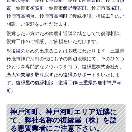
市
長法寺町
、鈴鹿市
長澤町
、鈴鹿市
阿古曽町
、鈴鹿市
須
賀
、鈴鹿市
須賀町
、鈴鹿市
飯野寺家町
、鈴鹿市
高塚町
、
鈴鹿市
高岡台
、鈴鹿市
高岡町
で復縁相談、復縁工作のご
相談、ご依頼をいただけます。
復縁したい方のため鈴鹿市近隣全域としてで復縁相談、
復縁工作のご相談、ご依頼をいただけます。
※復縁
のための出来ることは多岐にわたります。三重県
鈴鹿市神戸河町の他にもその周辺地域にて、そのひとつ
ひとつを専門的なノウハウを持つ、復縁屋株式会社が、
恋人や夫婦を取り戻すため復縁のサポート
をいたしま
す。
復縁屋の復縁相談・復縁工作(
三重県
鈴鹿市
神戸河
町)
神戸河町、神戸河町エリア近隣に
て、弊社名称の復縁屋（株）を語
る悪質業者にご注意下さい。