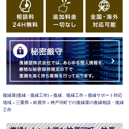
復縁屋(復縁・復縁工作)
復縁、復縁工作
復縁サポート対応
»
»
地域
三重県
鈴鹿市
神戸河町での復縁屋の復縁相談・復縁
»
»
»
工作