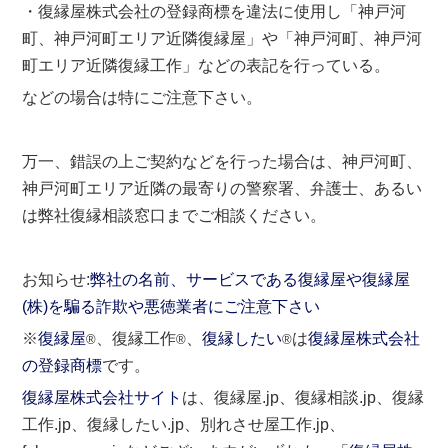
・復縁屋株式会社の登録商標を違法に使用し「神戸河
町、神戸河町エリア近隣復縁屋」や「神戸河町、神戸河
町エリア近隣復縁工作」などの表記を行っている。
などの場合は特にご注意下さい。
万一、錯誤の上ご契約などを行った場合は、神戸河町、
神戸河町エリア近隣の最寄りの警察署、弁護士、あるい
は弊社復縁相談窓口までご相談ください。
お知らせ:
弊社の名前、サービスである復縁屋や復縁屋
(株)を騙る詐欺や悪徳業者にご注意下さい
※
復縁屋
、復縁工作
、
復縁したい
は
復縁屋株式会社
®
®
®
の登録商標
です。
復縁屋株式会社サイト
は、復縁屋.jp、復縁相談.jp、復縁
工作.jp、復縁したい.jp、別れさせ屋工作.jp、