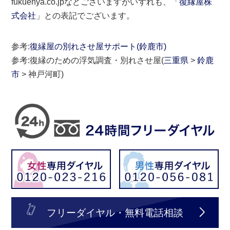
fukuenya.co.jpなどございますがいずれも、「
復縁屋株
式会社
」との表記でございます。
参考:
復縁屋の別れさせ屋サポート(鈴鹿市)
参考:復縁のための浮気調査・別れさせ屋(
三重県
>
鈴鹿
市
> 神戸河町)
フリーダイヤル・無料電話相談