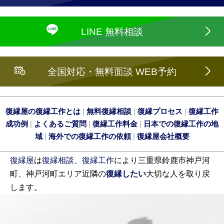
LINE 無料相談
全国対応・無料面談 WEB予約
復縁屋の復縁工作とは
|
無料復縁相談
|
復縁プロセス
|
復縁工作
成功例
|
よくあるご質問
|
復縁工作料金
|
日本での復縁工作の地
域
|
海外での復縁工作の依頼
|
復縁屋会社概要
復縁屋
は
復縁相談
、
復縁工作
により三重県鈴鹿市神戸河
町、神戸河町エリア近隣の
復縁したい
大切な人を取り戻
します。