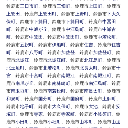
鈴鹿市
三日市町
、鈴鹿市
三畑町
、鈴鹿市
上田町
、鈴鹿市
上箕田
、鈴鹿市
上箕田町
、鈴鹿市
上野町
、鈴鹿市
下大久
保町
、鈴鹿市
下箕田
、鈴鹿市
下箕田町
、鈴鹿市
中冨田
町
、鈴鹿市
中旭が丘
、鈴鹿市
中江島町
、鈴鹿市
中瀬古
町
、鈴鹿市
中箕田
、鈴鹿市
中箕田町
、鈴鹿市
中若松町
、
鈴鹿市
五祝町
、鈴鹿市
伊船町
、鈴鹿市
住吉
、鈴鹿市
住吉
町
、鈴鹿市
八野町
、鈴鹿市
加佐登
、鈴鹿市
加佐登町
、鈴
鹿市
北堀江
、鈴鹿市
北堀江町
、鈴鹿市
北江島町
、鈴鹿市
北玉垣町
、鈴鹿市
北若松町
、鈴鹿市
北長太町
、鈴鹿市
十
宮
、鈴鹿市
十宮町
、鈴鹿市
南堀江
、鈴鹿市
南堀江町
、鈴
鹿市
南旭が丘
、鈴鹿市
南林崎町
、鈴鹿市
南江島町
、鈴鹿
市
南玉垣町
、鈴鹿市
南若松町
、鈴鹿市
南長太町
、鈴鹿市
和泉町
、鈴鹿市
国分町
、鈴鹿市
国府町
、鈴鹿市
土師町
、
鈴鹿市
地子町
、鈴鹿市
大久保町
、鈴鹿市
大池
、鈴鹿市
安
塚町
、鈴鹿市
寺家
、鈴鹿市
寺家町
、鈴鹿市
小岐須町
、鈴
鹿市
小田町
、鈴鹿市
小社町
、鈴鹿市
山本町
、鈴鹿市
山辺