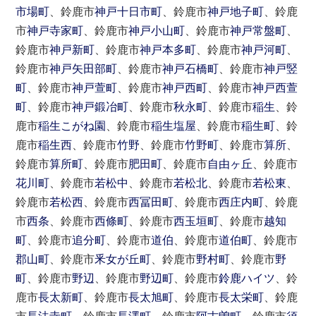
市場町
、鈴鹿市
神戸十日市町
、鈴鹿市
神戸地子町
、鈴鹿
市
神戸寺家町
、鈴鹿市
神戸小山町
、鈴鹿市
神戸常盤町
、
鈴鹿市
神戸新町
、鈴鹿市
神戸本多町
、鈴鹿市
神戸河町
、
鈴鹿市
神戸矢田部町
、鈴鹿市
神戸石橋町
、鈴鹿市
神戸竪
町
、鈴鹿市
神戸萱町
、鈴鹿市
神戸西町
、鈴鹿市
神戸西萱
町
、鈴鹿市
神戸鍛冶町
、鈴鹿市
秋永町
、鈴鹿市
稲生
、鈴
鹿市
稲生こがね園
、鈴鹿市
稲生塩屋
、鈴鹿市
稲生町
、鈴
鹿市
稲生西
、鈴鹿市
竹野
、鈴鹿市
竹野町
、鈴鹿市
算所
、
鈴鹿市
算所町
、鈴鹿市
肥田町
、鈴鹿市
自由ヶ丘
、鈴鹿市
花川町
、鈴鹿市
若松中
、鈴鹿市
若松北
、鈴鹿市
若松東
、
鈴鹿市
若松西
、鈴鹿市
西冨田町
、鈴鹿市
西庄内町
、鈴鹿
市
西条
、鈴鹿市
西條町
、鈴鹿市
西玉垣町
、鈴鹿市
越知
町
、鈴鹿市
追分町
、鈴鹿市
道伯
、鈴鹿市
道伯町
、鈴鹿市
郡山町
、鈴鹿市
釆女が丘町
、鈴鹿市
野村町
、鈴鹿市
野
町
、鈴鹿市
野辺
、鈴鹿市
野辺町
、鈴鹿市
鈴鹿ハイツ
、鈴
鹿市
長太新町
、鈴鹿市
長太旭町
、鈴鹿市
長太栄町
、鈴鹿