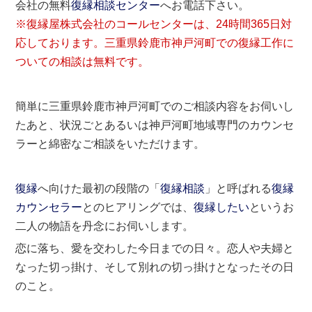
会社の無料
復縁相談センター
へお電話下さい。
※復縁屋株式会社のコールセンターは、24時間365日対
応しております。三重県鈴鹿市神戸河町での復縁工作に
ついての相談は無料です。
簡単に三重県鈴鹿市神戸河町でのご相談内容をお伺いし
たあと、状況ごとあるいは神戸河町地域専門のカウンセ
ラーと綿密なご相談をいただけます。
復縁
へ向けた最初の段階の「
復縁相談
」と呼ばれる
復縁
カウンセラー
とのヒアリングでは、
復縁したい
というお
二人の物語を丹念にお伺いします。
恋に落ち、愛を交わした今日までの日々。恋人や夫婦と
なった切っ掛け、そして別れの切っ掛けとなったその日
のこと。