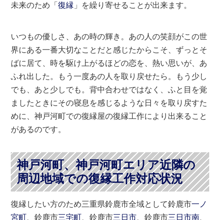
未来のため「
復縁
」を繰り寄せることが出来ます。
いつもの優しさ、あの時の輝き。あの人の笑顔がこの世
界にある一番大切なことだと感じたからこそ、ずっとそ
ばに居て、時を駆け上がるほどの恋を、熱い思いが、あ
ふれ出した。もう一度あの人を取り戻せたら。もう少し
でも、あと少しでも。背中合わせではなく、ふと目を覚
ましたときにその寝息を感じるような日々を取り戻すた
めに、神戸河町での復縁屋の復縁工作により出来ること
があるのです。
神戸河町、神戸河町エリア近隣の
周辺地域での復縁工作対応状況
復縁したい方のため三重県鈴鹿市全域として鈴鹿市
一ノ
宮町
、鈴鹿市
三宅町
、鈴鹿市
三日市
、鈴鹿市
三日市南
、