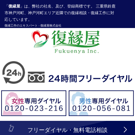
「
復縁屋
」は、弊社の社名、及び、登録商標です。 三重県鈴鹿
市神戸河町、神戸河町エリア近隣での復縁相談・復縁工作に対
応しています。
復縁工作
のエキスパート -
復縁屋株式会社
探偵業届出登録番号30210286号
header_logo_tel_sp_top.lbi
フリーダイヤル・無料電話相談