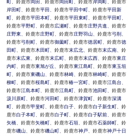
町
、鈴鹿市
岡田
、鈴鹿市
岡田町
、鈴鹿市
岸岡町
、鈴鹿市
岸田町
、鈴鹿市
平田
、鈴鹿市
平田中町
、鈴鹿市
平田新
町
、鈴鹿市
平田本町
、鈴鹿市
平田東町
、鈴鹿市
平田町
、
鈴鹿市
平野町
、鈴鹿市
広瀬町
、鈴鹿市
庄野共進
、鈴鹿市
庄野東
、鈴鹿市
庄野町
、鈴鹿市
庄野羽山
、鈴鹿市
弓削
、
鈴鹿市
弓削町
、鈴鹿市
御薗町
、鈴鹿市
徳居町
、鈴鹿市
徳
田町
、鈴鹿市
木田町
、鈴鹿市
末広北
、鈴鹿市
末広南
、鈴
鹿市
末広東
、鈴鹿市
末広町
、鈴鹿市
末広西
、鈴鹿市
東庄
内町
、鈴鹿市
東旭が丘
、鈴鹿市
東江島町
、鈴鹿市
東玉垣
町
、鈴鹿市
東磯山
、鈴鹿市
林崎
、鈴鹿市
林崎町
、鈴鹿市
柳町
、鈴鹿市
桜島町
、鈴鹿市
椿一宮町
、鈴鹿市
江島台
、
鈴鹿市
江島本町
、鈴鹿市
江島町
、鈴鹿市
池田町
、鈴鹿市
汲川原町
、鈴鹿市
河田町
、鈴鹿市
津賀町
、鈴鹿市
深溝
町
、鈴鹿市
甲斐町
、鈴鹿市
白子
、鈴鹿市
白子新生町
、鈴
鹿市
白子本町
、鈴鹿市
白子町
、鈴鹿市
白子駅前
、鈴鹿市
矢橋
、鈴鹿市
矢橋町
、鈴鹿市
石垣
、鈴鹿市
石薬師町
、鈴
鹿市
磯山
、鈴鹿市
磯山町
、鈴鹿市
神戸
、鈴鹿市
神戸十日