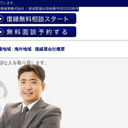
ています。
-
復縁屋株式会社
｜
探偵業届出登録番号30210286号
縁地域
|
海外地域
|
復縁屋会社概要
切な人を取り戻します。