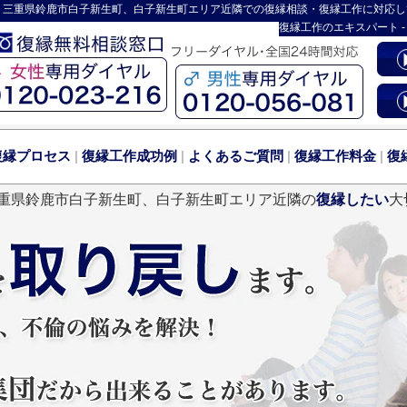
 三重県鈴鹿市白子新生町、白子新生町エリア近隣での復縁相談・復縁工作に対応し
復縁工作
のエキスパート 
復縁プロセス
|
復縁工作成功例
|
よくあるご質問
|
復縁工作料金
|
復
重県鈴鹿市白子新生町、白子新生町エリア近隣の
復縁したい
大