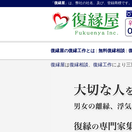
「
復縁屋
」は、弊社の社名、及び、登録商標です。
復縁屋の復縁工作とは
|
無料復縁相談
|
復縁屋
は
復縁相談
、
復縁工作
により三