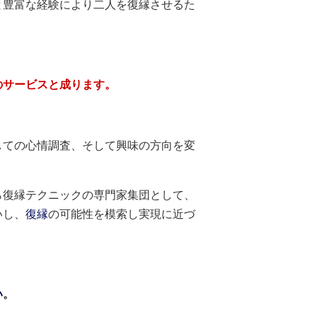
と豊富な経験により二人を復縁させるた
のサービスと成ります。
しての心情調査、そして興味の方向を変
ら復縁テクニックの専門家集団として、
いし、
復縁
の可能性を模索し実現に近づ
い
。