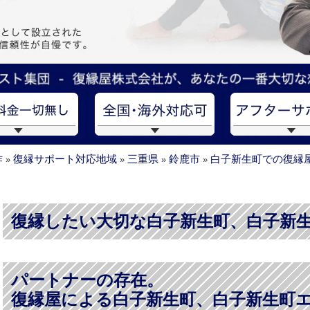
作
復縁サポート対応地域
三重県
鈴鹿市
白子新生町での復縁
»
»
»
»
復縁したい大切な白子新生町、白子新
パートナーの存在。
復縁屋による白子新生町、白子新生町