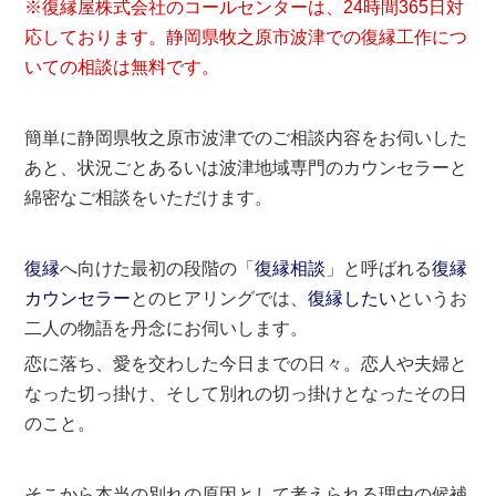
※復縁屋株式会社のコールセンターは、24時間365日対
応しております。静岡県牧之原市波津での復縁工作につ
いての相談は無料です。
簡単に静岡県牧之原市波津でのご相談内容をお伺いした
あと、状況ごとあるいは波津地域専門のカウンセラーと
綿密なご相談をいただけます。
復縁
へ向けた最初の段階の「
復縁相談
」と呼ばれる
復縁
カウンセラー
とのヒアリングでは、
復縁したい
というお
二人の物語を丹念にお伺いします。
恋に落ち、愛を交わした今日までの日々。恋人や夫婦と
なった切っ掛け、そして別れの切っ掛けとなったその日
のこと。
そこから本当の別れの原因として考えられる理由の候補