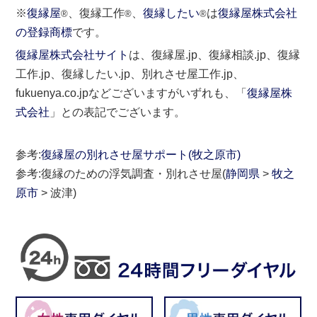
※
復縁屋
、復縁工作
、
復縁したい
は
復縁屋株式会社
®
®
®
の登録商標
です。
復縁屋株式会社サイト
は、復縁屋.jp、復縁相談.jp、復縁
工作.jp、復縁したい.jp、別れさせ屋工作.jp、
fukuenya.co.jpなどございますがいずれも、「
復縁屋株
式会社
」との表記でございます。
参考:
復縁屋の別れさせ屋サポート(牧之原市)
参考:復縁のための浮気調査・別れさせ屋(
静岡県
>
牧之
原市
> 波津)