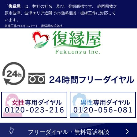
「
復縁屋
」は、弊社の社名、及び、登録商標です。 静岡県牧之
原市波津、波津エリア近隣での復縁相談・復縁工作に対応して
います。
復縁工作
のエキスパート -
復縁屋株式会社
探偵業届出登録番号30210286号
header_logo_tel_sp_top.lbi
フリーダイヤル・無料電話相談