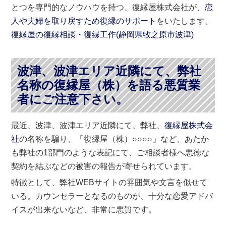
とつを専門的なノウハウを持つ、復縁屋株式会社が、
恋
人や夫婦を取り戻すため復縁のサポート
をいたします。
復縁屋の復縁相談・復縁工作(
静岡県
牧之原市
波津)
波津、波津エリア近隣にて、弊社
名称の復縁屋（株）を語る悪質業
者にご注意下さい。
最近、波津、波津エリア近隣にて、弊社、
復縁屋株式会
社
の名称を騙り、「復縁屋（株）○○○○」など、あたか
も弊社の1部門のような表記にて、ご相談者様へ悪徳な
契約を結ぶなどの被害の報告が寄せられています。
特徴として、弊社WEBサイトの雰囲気や文言を似せて
いる。カウンセラーとなるのものが、十分な恋愛アドバ
イスが出来ないなど、非常に悪質です。