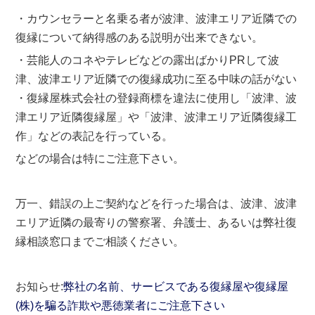
・カウンセラーと名乗る者が波津、波津エリア近隣での
復縁について納得感のある説明が出来できない。
・芸能人のコネやテレビなどの露出ばかりPRして波
津、波津エリア近隣での復縁成功に至る中味の話がない
・復縁屋株式会社の登録商標を違法に使用し「波津、波
津エリア近隣復縁屋」や「波津、波津エリア近隣復縁工
作」などの表記を行っている。
などの場合は特にご注意下さい。
万一、錯誤の上ご契約などを行った場合は、波津、波津
エリア近隣の最寄りの警察署、弁護士、あるいは弊社復
縁相談窓口までご相談ください。
お知らせ:
弊社の名前、サービスである復縁屋や復縁屋
(株)を騙る詐欺や悪徳業者にご注意下さい