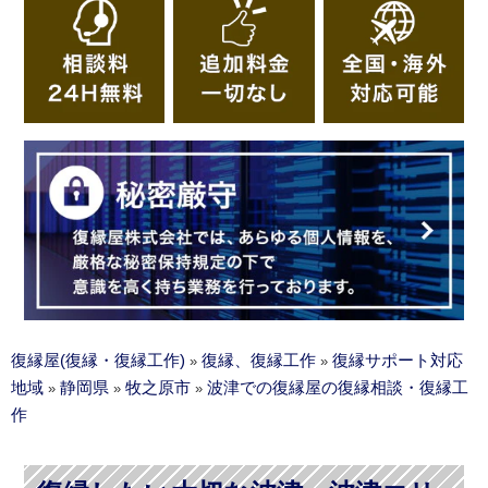
復縁屋(復縁・復縁工作)
復縁、復縁工作
復縁サポート対応
»
»
地域
静岡県
牧之原市
波津での復縁屋の復縁相談・復縁工
»
»
»
作