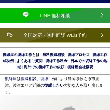
LINE 無料相談
全国対応・無料面談 WEB予約
復縁屋の復縁工作とは
|
無料復縁相談
|
復縁プロセス
|
復縁工作
成功例
|
よくあるご質問
|
復縁工作料金
|
日本での復縁工作の地
域
|
海外での復縁工作の依頼
|
復縁屋会社概要
復縁屋
は
復縁相談
、
復縁工作
により静岡県牧之原市波
津、波津エリア近隣の
復縁したい
大切な人を取り戻しま
す。