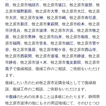
田
、牧之原市
地頭方
、牧之原市
坂口
、牧之原市
坂部
、牧
之原市
堀野新田
、牧之原市
大寄
、牧之原市
大江
、牧之原
市
大沢
、牧之原市
女神
、牧之原市
嶋
、牧之原市
布引原
、
牧之原市
新庄
、牧之原市
東萩間
、牧之原市
松本
、牧之原
市
汐見台
、牧之原市
波津
、牧之原市
片浜
、牧之原市
牧之
原
、牧之原市
男神
、牧之原市
白井
、牧之原市
相良
、牧之
原市
福岡
、牧之原市
笠名
、牧之原市
細江
、牧之原市
菅ケ
谷
、牧之原市
落居
、牧之原市
蛭ケ谷
、牧之原市
西山寺
、
牧之原市
西萩間
、牧之原市
道場
、牧之原市
静波
、牧之原
市
静谷
、牧之原市
須々木
、牧之原市
鬼女新田
、牧之原市
黒子
で復縁相談、復縁工作のご相談、ご依頼をいただけ
ます。
復縁したい方のため牧之原市近隣全域としてで復縁相
談、復縁工作のご相談、ご依頼をいただけます。
※復縁
のための出来ることは多岐にわたります。静岡県
牧之原市波津の他にもその周辺地域にて、そのひとつひ