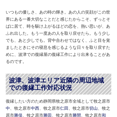
いつもの優しさ、あの時の輝き。あの人の笑顔がこの世
界にある一番大切なことだと感じたからこそ、ずっとそ
ばに居て、時を駆け上がるほどの恋を、熱い思いが、あ
ふれ出した。もう一度あの人を取り戻せたら。もう少し
でも、あと少しでも。背中合わせではなく、ふと目を覚
ましたときにその寝息を感じるような日々を取り戻すた
めに、波津での復縁屋の復縁工作により出来ることがあ
るのです。
波津、波津エリア近隣の周辺地域
での復縁工作対応状況
復縁したい方のため静岡県牧之原市全域として牧之原市
中
、牧之原市
中西
、牧之原市
仁田
、牧之原市
切山
、牧之
原市
勝俣
、牧之原市
勝田
、牧之原市
勝間
、牧之原市
和