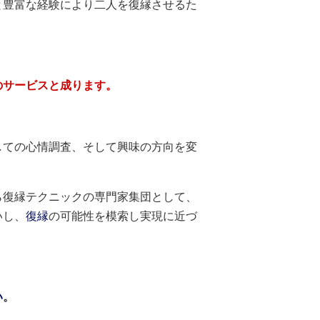
と豊富な経験により二人を復縁させるた
のサービスと成ります。
しての心情調査、そして興味の方向を変
ら復縁テクニックの専門家集団として、
いし、
復縁
の可能性を模索し実現に近づ
い
。