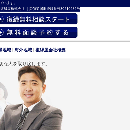
ています。
-
復縁屋株式会社
｜
探偵業届出登録番号30210286号
縁地域
|
海外地域
|
復縁屋会社概要
切な人を取り戻します。