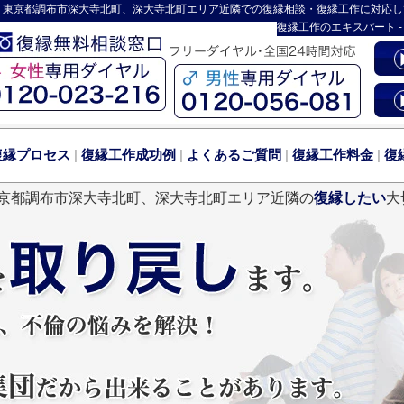
 東京都調布市深大寺北町、深大寺北町エリア近隣での復縁相談・復縁工作に対応し
復縁工作
のエキスパート 
復縁プロセス
|
復縁工作成功例
|
よくあるご質問
|
復縁工作料金
|
復
京都調布市深大寺北町、深大寺北町エリア近隣の
復縁したい
大