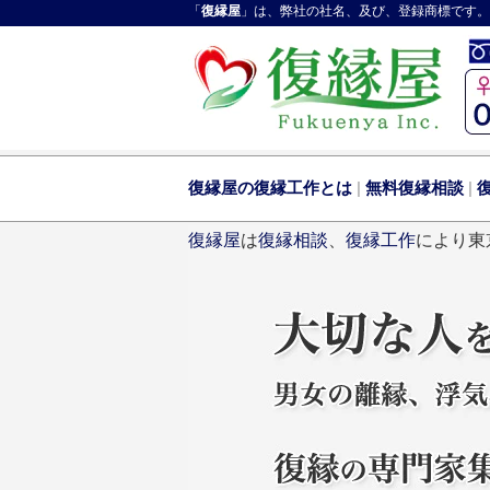
「
復縁屋
」は、弊社の社名、及び、登録商標です。
復縁屋の復縁工作とは
|
無料復縁相談
|
復縁屋
は
復縁相談
、
復縁工作
により東