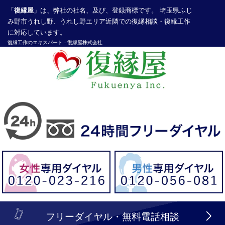
「
復縁屋
」は、弊社の社名、及び、登録商標です。 埼玉県ふじ
み野市うれし野、うれし野エリア近隣での復縁相談・復縁工作
に対応しています。
復縁工作
のエキスパート -
復縁屋株式会社
探偵業届出登録番号30210286号
header_logo_tel_sp_top.lbi
フリーダイヤル・無料電話相談