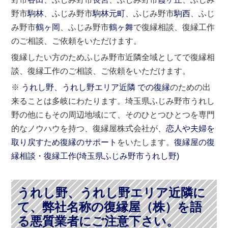
野市
駒林
、ふじみ野市
駒林元町
、ふじみ野市
駒西
、ふじ
み野市
鶴ヶ岡
、ふじみ野市
鶴ヶ舞
で復縁相談、復縁工作
のご相談、ご依頼をいただけます。
復縁したい方のためふじみ野市近隣全域としてで復縁相
談、復縁工作のご相談、ご依頼をいただけます。
※
うれし野、うれし野エリア近隣 での復縁
のための出
来ることは多岐にわたります。埼玉県ふじみ野市うれし
野の他にもその周辺地域にて、そのひとつひとつを専門
的なノウハウを持つ、復縁屋株式会社が、
恋人や夫婦を
取り戻すため復縁のサポート
をいたします。
復縁屋の復
縁相談・復縁工作(
埼玉県
ふじみ野市
うれし野)
うれし野、うれし野エリア近隣に
て、弊社名称の復縁屋（株）を語
る悪質業者にご注意下さい。