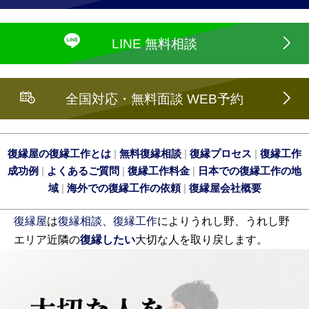
LINE 無料相談
全国対応・無料面談 WEB予約
復縁屋の復縁工作とは
|
無料復縁相談
|
復縁プロセス
|
復縁工作
成功例
|
よくあるご質問
|
復縁工作料金
|
日本での復縁工作の地
域
|
海外での復縁工作の依頼
|
復縁屋会社概要
復縁屋
は
復縁相談
、
復縁工作
によりうれし野、うれし野
エリア近隣の
復縁したい
大切な人を取り戻します。