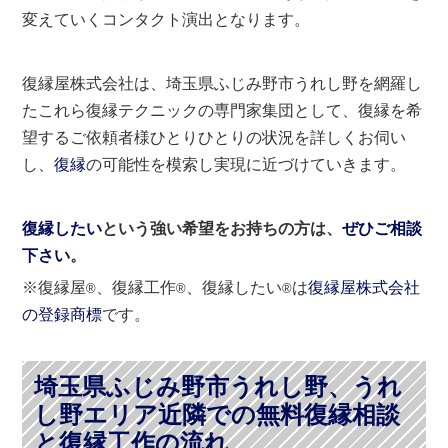
変えていくコンタクト演出となります。
復縁屋株式会社は、埼玉県ふじみ野市うれし野を網羅し
たこれら復縁テクニックの専門家集団として、復縁を希
望するご依頼者様ひとりひとりの状況を詳しくお伺い
し、
復縁
の可能性を模索し実現に近づけていきます。
復縁したい
という強い希望をお持ちの方は、
ぜひご相談
下さい
。
※復縁屋
、復縁工作
、復縁したい
は
復縁屋株式会社
®
®
®
の登録商標
です。
埼玉県ふじみ野市うれし野、うれ
し野エリア近隣での無料復縁相談
と復縁工作の流れ