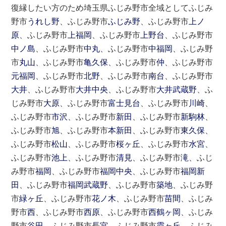
復縁したい方のため埼玉県ふじみ野市全域としてふじみ
野市
うれし野
、ふじみ野市
ふじみ野
、ふじみ野市
上ノ
原
、ふじみ野市
上福岡
、ふじみ野市
上野台
、ふじみ野市
中ノ島
、ふじみ野市
中丸
、ふじみ野市
中福岡
、ふじみ野
市
丸山
、ふじみ野市
亀久保
、ふじみ野市
仲
、ふじみ野市
元福岡
、ふじみ野市
北野
、ふじみ野市
南台
、ふじみ野市
大井
、ふじみ野市
大井中央
、ふじみ野市
大井武蔵野
、ふ
じみ野市
大原
、ふじみ野市
富士見台
、ふじみ野市
川崎
、
ふじみ野市
市沢
、ふじみ野市
新田
、ふじみ野市
新駒林
、
ふじみ野市
旭
、ふじみ野市
本新田
、ふじみ野市
東久保
、
ふじみ野市
松山
、ふじみ野市
桜ヶ丘
、ふじみ野市
水宮
、
ふじみ野市
池上
、ふじみ野市
清見
、ふじみ野市
滝
、ふじ
み野市
福岡
、ふじみ野市
福岡中央
、ふじみ野市
福岡新
田
、ふじみ野市
福岡武蔵野
、ふじみ野市
築地
、ふじみ野
市
緑ヶ丘
、ふじみ野市
花ノ木
、ふじみ野市
苗間
、ふじみ
野市
西
、ふじみ野市
西原
、ふじみ野市
西鶴ヶ岡
、ふじみ
野市
谷田
、ふじみ野市
長宮
、ふじみ野市
霞ヶ丘
、ふじみ