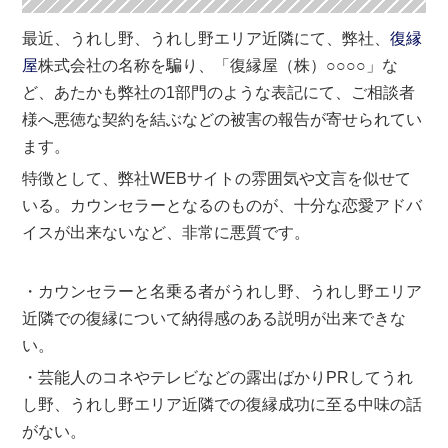
最近、うれし野、うれし野エリア近隣にて、弊社、
復縁
屋
株式会社の名称を騙り、「復縁屋（株）○○○○」な
ど、あたかも弊社の1部門のような表記にて、ご相談者
様へ悪徳な契約を結ぶなどの被害の報告が寄せられてい
ます。
特徴として、弊社WEBサイトの雰囲気や文言を似せて
いる。カウンセラーとなるのものが、十分な恋愛アドバ
イスが出来ないなど、非常に悪質です。
・カウンセラーと名乗る者がうれし野、うれし野エリア
近隣での復縁について納得感のある説明が出来できな
い。
・芸能人のコネやテレビなどの露出ばかりPRしてうれ
し野、うれし野エリア近隣での復縁成功に至る中味の話
がない。