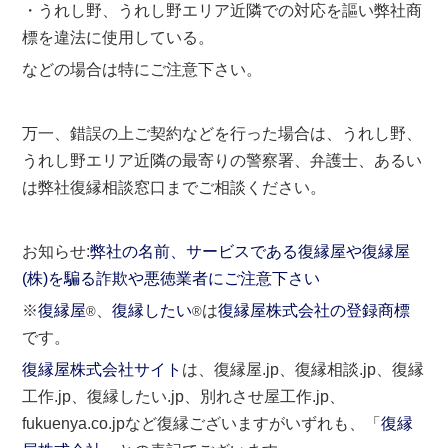
・うれし野、うれし野エリア近隣での対応を謳い弊社商
標を違法に使用している。
などの場合は特にご注意下さい。
万一、錯誤の上ご契約などを行った場合は、うれし野、
うれし野エリア近隣の最寄りの警察署、弁護士、あるい
は弊社復縁相談窓口までご相談ください。
お知らせ:
弊社の名前、サービスである復縁屋や復縁屋
(株)を騙る詐欺や悪徳業者にご注意下さい
※
復縁屋
、
復縁したい
は
復縁屋株式会社の登録商標
®
®
です。
復縁屋株式会社サイト
は、復縁屋.jp、復縁相談.jp、復縁
工作.jp、復縁したい.jp、別れさせ屋工作.jp、
fukuenya.co.jpなど復縁ございますがいずれも、「
復縁