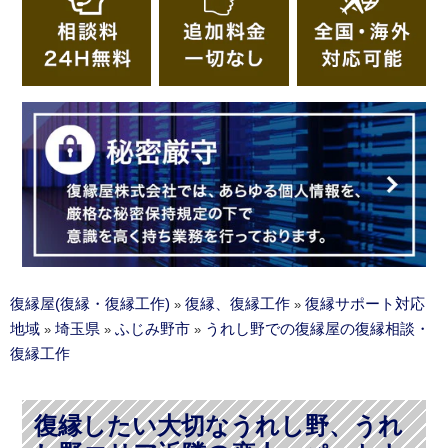
復縁屋(復縁・復縁工作)
復縁、復縁工作
復縁サポート対応
»
»
地域
埼玉県
ふじみ野市
うれし野での復縁屋の復縁相談・
»
»
»
復縁工作
復縁したい大切なうれし野、うれ