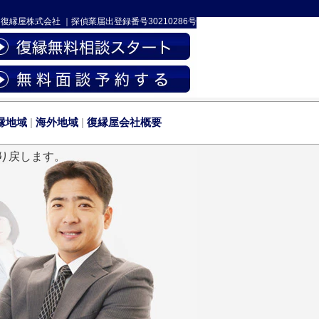
-
復縁屋株式会社
｜
探偵業届出登録番号30210286号
縁地域
|
海外地域
|
復縁屋会社概要
り戻します。