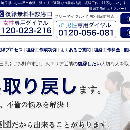
 埼玉県ふじみ野市市沢、沢エリア近隣での復縁相談・復縁工作に対応しています。
復縁工作
のエキスパート 
復縁プロセス
|
復縁工作成功例
|
よくあるご質問
|
復縁工作料金
|
復
玉県ふじみ野市市沢、沢エリア近隣の
復縁したい
大切な人を取