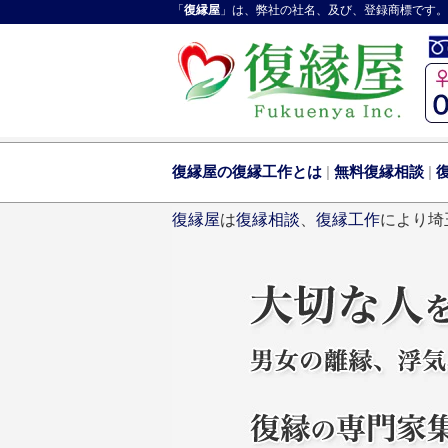
「
復縁屋
」は、弊社の社名、及び、登録商標です。
復縁屋の復縁工作とは
|
無料復縁相談
|
復縁屋
は
復縁相談
、
復縁工作
により埼