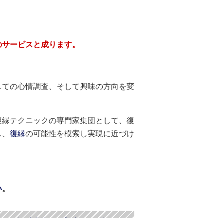
のサービスと成ります。
しての心情調査、そして興味の方向を変
復縁テクニックの専門家集団として、復
し、
復縁
の可能性を模索し実現に近づけ
い
。