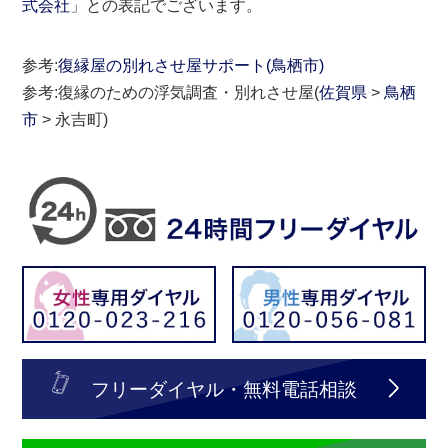
式会社
」との表記でございます。
参考:
復縁屋の別れさせ屋サポート(鳥栖市)
参考:復縁のための浮気調査・別れさせ屋(
佐賀県
>
鳥栖
市
> 永吉町)
フリーダイヤル・無料電話相談