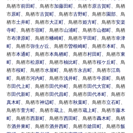
鳥栖市
前田町
、鳥栖市
加藤田町
、鳥栖市
原古賀町
、鳥栖
市
原町
、鳥栖市
古賀町
、鳥栖市
古野町
、鳥栖市
園部
、鳥
栖市
土井町
、鳥栖市
大正町
、鳥栖市
姫方町
、鳥栖市
安楽
寺町
、鳥栖市
宿町
、鳥栖市
山浦町
、鳥栖市
山都町
、鳥栖
市
布津原町
、鳥栖市
幡崎町
、鳥栖市
平田町
、鳥栖市
幸津
町
、鳥栖市
弥生が丘
、鳥栖市
曽根崎町
、鳥栖市
本町
、鳥
栖市
本通町
、鳥栖市
本鳥栖町
、鳥栖市
村田町
、鳥栖市
東
町
、鳥栖市
松原町
、鳥栖市
柚比町
、鳥栖市
桜ケ丘町
、鳥
栖市
桜町
、鳥栖市
水屋町
、鳥栖市
永吉町
、鳥栖市
江島
町
、鳥栖市
河内町
、鳥栖市
浅井町
、鳥栖市
牛原町
、鳥栖
市
田代上町
、鳥栖市
田代外町
、鳥栖市
田代大官町
、鳥栖
市
田代新町
、鳥栖市
田代昌町
、鳥栖市
田代本町
、鳥栖市
真木町
、鳥栖市
神辺町
、鳥栖市
秋葉町
、鳥栖市
立石町
、
鳥栖市
萱方町
、鳥栖市
蔵上
、鳥栖市
蔵上町
、鳥栖市
藤木
町
、鳥栖市
西新町
、鳥栖市
西田町
、鳥栖市
轟木町
、鳥栖
市
酒井東町
、鳥栖市
酒井西町
、鳥栖市
鎗田町
、鳥栖市
飯