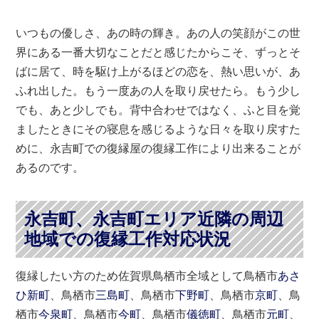
いつもの優しさ、あの時の輝き。あの人の笑顔がこの世
界にある一番大切なことだと感じたからこそ、ずっとそ
ばに居て、時を駆け上がるほどの恋を、熱い思いが、あ
ふれ出した。もう一度あの人を取り戻せたら。もう少し
でも、あと少しでも。背中合わせではなく、ふと目を覚
ましたときにその寝息を感じるような日々を取り戻すた
めに、永吉町での復縁屋の復縁工作により出来ることが
あるのです。
永吉町、永吉町エリア近隣の周辺
地域での復縁工作対応状況
復縁したい方のため佐賀県鳥栖市全域として鳥栖市
あさ
ひ新町
、鳥栖市
三島町
、鳥栖市
下野町
、鳥栖市
京町
、鳥
栖市
今泉町
、鳥栖市
今町
、鳥栖市
儀徳町
、鳥栖市
元町
、