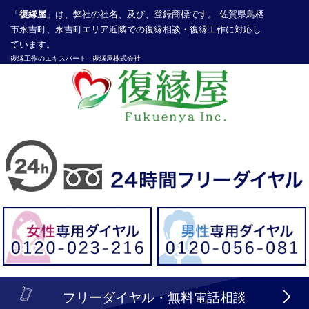
「
復縁屋
」は、弊社の社名、及び、登録商標です。 佐賀県鳥栖
市永吉町、永吉町エリア近隣での復縁相談・復縁工作に対応し
ています。
復縁工作
のエキスパート -
復縁屋株式会社
探偵業届出登録番号30210286号
header_logo_tel_sp_top.lbi
フリーダイヤル・無料電話相談