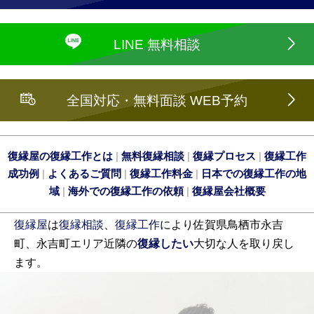
LINE 無料相談
全国対応・無料面談 WEB予約
復縁屋の復縁工作とは
|
無料復縁相談
|
復縁プロセス
|
復縁工作
成功例
|
よくあるご質問
|
復縁工作料金
|
日本での復縁工作の地
域
|
海外での復縁工作の依頼
|
復縁屋会社概要
復縁屋
は
復縁相談
、
復縁工作
により佐賀県鳥栖市永吉
町、永吉町エリア近隣の
復縁したい
大切な人を取り戻し
ます。