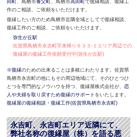
田町
、鳥栖市
養父町
、鳥栖市
高田町
で復縁相談、復縁工
作のご相談、ご依頼をいただけます。
復縁したい方のため鳥栖市近隣全域としてで復縁相談、
復縁工作のご相談、ご依頼をいただけます。
弥生が丘駅
佐賀県鳥栖市永吉町字来帰り６３３-１エリア周辺での
復縁屋の復縁工作依頼受付中(弥生が丘駅)
※復縁
のための出来ることは多岐にわたります。佐賀県
鳥栖市永吉町の他にもその周辺地域にて、そのひとつひ
とつを専門的なノウハウを持つ、復縁屋株式会社が、
恋
人や夫婦を取り戻すため復縁のサポート
をいたします。
復縁屋の復縁相談・復縁工作(
佐賀県
鳥栖市
永吉町)
永吉町、永吉町エリア近隣にて、
弊社名称の復縁屋（株）を語る悪