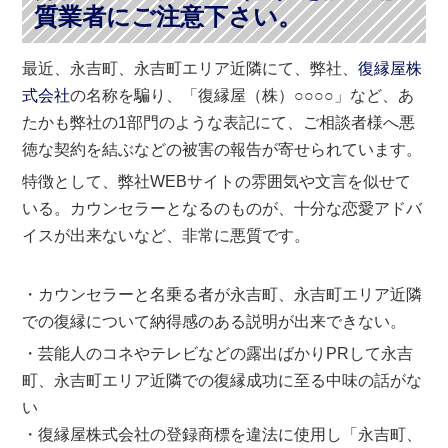
質業者にご注意下さい。
最近、永吉町、永吉町エリア近隣にて、弊社、
復縁屋株
式会社
の名称を騙り、「復縁屋（株）○○○○」など、あ
たかも弊社の1部門のような表記にて、ご相談者様へ悪
徳な契約を結ぶなどの被害の報告が寄せられています。
特徴として、弊社WEBサイトの雰囲気や文言を似せて
いる。カウンセラーとなるのものが、十分な恋愛アドバ
イスが出来ないなど、非常に悪質です。
・カウンセラーと名乗る者が永吉町、永吉町エリア近隣
での復縁について納得感のある説明が出来できない。
・芸能人のコネやテレビなどの露出ばかりPRして永吉
町、永吉町エリア近隣での復縁成功に至る中味の話がな
い
・復縁屋株式会社の登録商標を違法に使用し「永吉町、