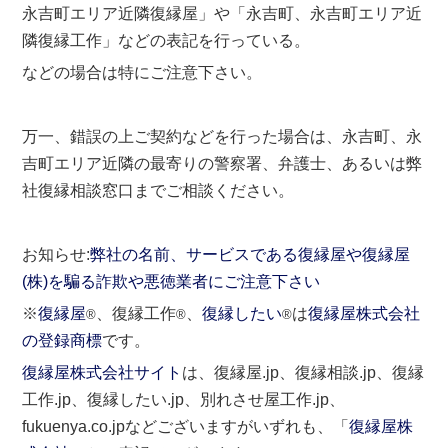
永吉町エリア近隣復縁屋」や「永吉町、永吉町エリア近
隣復縁工作」などの表記を行っている。
などの場合は特にご注意下さい。
万一、錯誤の上ご契約などを行った場合は、永吉町、永
吉町エリア近隣の最寄りの警察署、弁護士、あるいは弊
社復縁相談窓口までご相談ください。
お知らせ:
弊社の名前、サービスである復縁屋や復縁屋
(株)を騙る詐欺や悪徳業者にご注意下さい
※
復縁屋
、復縁工作
、
復縁したい
は
復縁屋株式会社
®
®
®
の登録商標
です。
復縁屋株式会社サイト
は、復縁屋.jp、復縁相談.jp、復縁
工作.jp、復縁したい.jp、別れさせ屋工作.jp、
fukuenya.co.jpなどございますがいずれも、「
復縁屋株