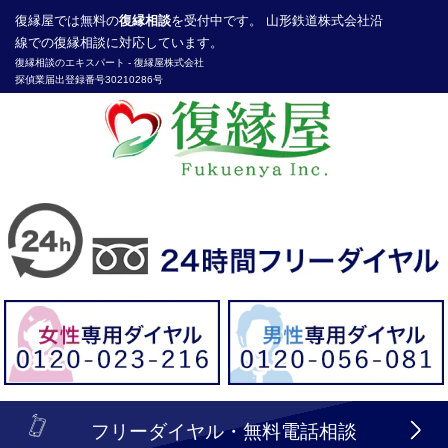
復縁屋
では無料の
復縁相談
を受付中です。 山形鉄道株式会社沿
線での復縁相談に対応しています。
復縁相談のエキスパート -
復縁屋株式会社
探偵業届出登録番号30210286号
header_logo_tel_sp_top.lbi
フリーダイヤル・無料電話相談