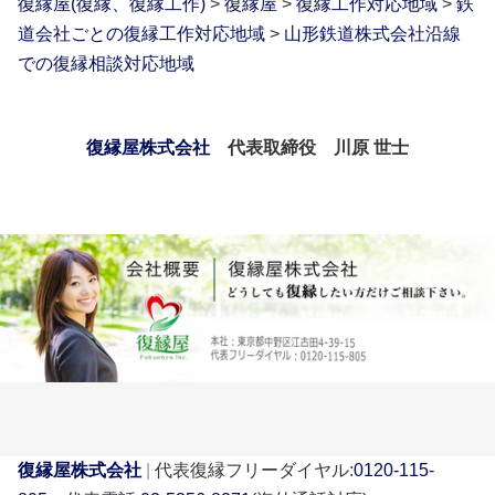
復縁屋(復縁、復縁工作)
>
復縁屋
>
復縁工作対応地域
>
鉄
道会社ごとの復縁工作対応地域
>
山形鉄道株式会社沿線
での復縁相談対応地域
復縁屋株式会社
代表取締役 川原 世士
復縁屋株式会社
|
代表復縁フリーダイヤル:
0120-115-