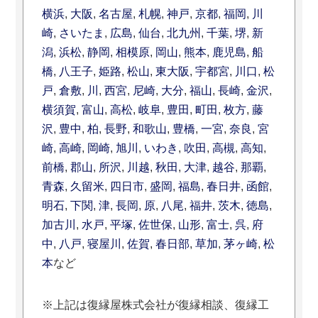
横浜
,
大阪
,
名古屋
,
札幌
,
神戸
,
京都
,
福岡
,
川
崎
,
さいたま
,
広島
,
仙台
,
北九州
,
千葉
,
堺
,
新
潟
,
浜松
,
静岡
,
相模原
,
岡山
,
熊本
,
鹿児島
,
船
橋
,
八王子
,
姫路
,
松山
,
東大阪
,
宇都宮
,
川口
,
松
戸
,
倉敷
,
川
,
西宮
,
尼崎
,
大分
,
福山
,
長崎
,
金沢
,
横須賀
,
富山
,
高松
,
岐阜
,
豊田
,
町田
,
枚方
,
藤
沢
,
豊中
,
柏
,
長野
,
和歌山
,
豊橋
,
一宮
,
奈良
,
宮
崎
,
高崎
,
岡崎
,
旭川
,
いわき
,
吹田
,
高槻
,
高知
,
前橋
,
郡山
,
所沢
,
川越
,
秋田
,
大津
,
越谷
,
那覇
,
青森
,
久留米
,
四日市
,
盛岡
,
福島
,
春日井
,
函館
,
明石
,
下関
,
津
,
長岡
,
原
,
八尾
,
福井
,
茨木
,
徳島
,
加古川
,
水戸
,
平塚
,
佐世保
,
山形
,
富士
,
呉
,
府
中
,
八戸
,
寝屋川
,
佐賀
,
春日部
,
草加
,
茅ヶ崎
,
松
本
など
※上記は復縁屋株式会社が復縁相談、復縁工