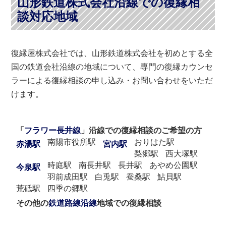
山形鉄道株式会社沿線での復縁相
談対応地域
復縁屋株式会社では、山形鉄道株式会社を初めとする全
国の鉄道会社沿線の地域について、専門の復縁カウンセ
ラーによる復縁相談の申し込み・お問い合わせをいただ
けます。
「
フラワー長井線
」沿線での復縁相談のご希望の方
南陽市役所駅
おりはた駅
赤湯駅
宮内駅
梨郷駅
西大塚駅
時庭駅
南長井駅
長井駅
あやめ公園駅
今泉駅
羽前成田駅
白兎駅
蚕桑駅
鮎貝駅
荒砥駅
四季の郷駅
その他の
鉄道路線沿線
地域での復縁相談