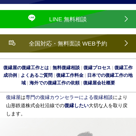
LINE 無料相談
全国対応・無料面談 WEB予約
復縁屋の復縁工作とは
|
無料復縁相談
|
復縁プロセス
|
復縁工作
成功例
|
よくあるご質問
|
復縁工作料金
|
日本での復縁工作の地
域
|
海外での復縁工作の依頼
|
復縁屋会社概要
復縁屋
は
専門の復縁カウンセラーによる復縁相談
により
山形鉄道株式会社沿線での
復縁したい
大切な人を取り戻
します。