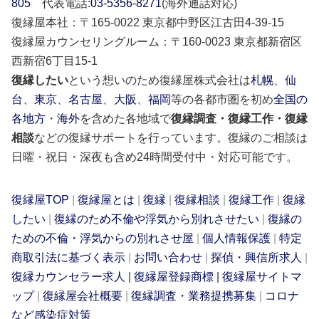
805
代表電話:
03-5356-8271
(海外通話対応)
復縁屋本社：〒165-0022 東京都中野区江古田4-39-15
復縁屋カウンセリングルーム：〒160-0023 東京都新宿区
西新宿6丁目15-1
復縁したい
という想いのため復縁屋株式会社は
札幌
、
仙
台
、
東京
、
名古屋
、
大阪
、
福岡
等の各都市圏を初め
全国の
各地方
・
海外
を含めた各地域で
復縁調査・復縁工作・復縁
相談
などの復縁サポートを行っています。復縁のご相談は
日曜・祝日・深夜も含め24時間受付中・対応可能です。
復縁屋TOP
|
復縁屋とは
|
復縁
|
復縁相談
|
復縁工作
|
復縁
したい
|
復縁のため不倫や浮気から別れさせたい
|
復縁の
ための不倫・浮気からの別れさせ屋
|
個人情報保護
|
特定
商取引法に基づく表示
|
お問い合わせ
|
探偵・興信所求人
|
復縁カウンセラー求人
|
復縁屋登録商標
|
復縁屋サイトマ
ップ
|
復縁屋会社概要
|
復縁調査・業務提携募集
|
コロナ
など感染症対策