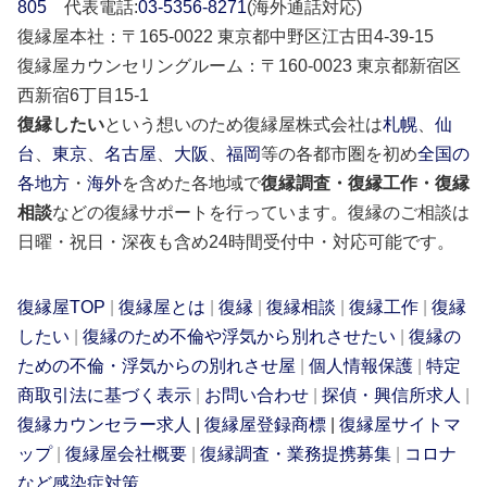
805
代表電話:
03-5356-8271
(海外通話対応)
復縁屋本社：〒165-0022 東京都中野区江古田4-39-15
復縁屋カウンセリングルーム：〒160-0023 東京都新宿区
西新宿6丁目15-1
復縁したい
という想いのため復縁屋株式会社は
札幌
、
仙
台
、
東京
、
名古屋
、
大阪
、
福岡
等の各都市圏を初め
全国の
各地方
・
海外
を含めた各地域で
復縁調査・復縁工作・復縁
相談
などの復縁サポートを行っています。復縁のご相談は
日曜・祝日・深夜も含め24時間受付中・対応可能です。
復縁屋TOP
|
復縁屋とは
|
復縁
|
復縁相談
|
復縁工作
|
復縁
したい
|
復縁のため不倫や浮気から別れさせたい
|
復縁の
ための不倫・浮気からの別れさせ屋
|
個人情報保護
|
特定
商取引法に基づく表示
|
お問い合わせ
|
探偵・興信所求人
|
復縁カウンセラー求人
|
復縁屋登録商標
|
復縁屋サイトマ
ップ
|
復縁屋会社概要
|
復縁調査・業務提携募集
|
コロナ
など感染症対策