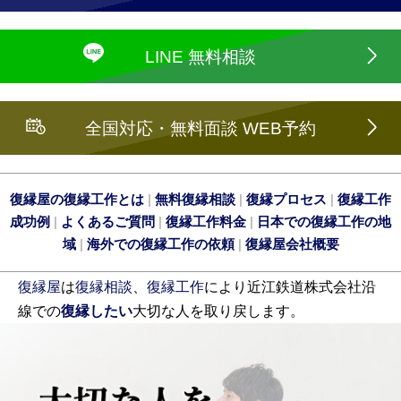
LINE 無料相談
全国対応・無料面談 WEB予約
復縁屋の復縁工作とは
|
無料復縁相談
|
復縁プロセス
|
復縁工作
成功例
|
よくあるご質問
|
復縁工作料金
|
日本での復縁工作の地
域
|
海外での復縁工作の依頼
|
復縁屋会社概要
復縁屋
は
復縁相談
、
復縁工作
により近江鉄道株式会社沿
線での
復縁したい
大切な人を取り戻します。