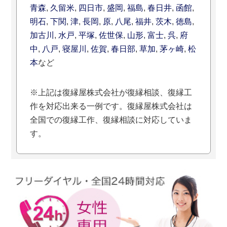
青森
,
久留米
,
四日市
,
盛岡
,
福島
,
春日井
,
函館
,
明石
,
下関
,
津
,
長岡
,
原
,
八尾
,
福井
,
茨木
,
徳島
,
加古川
,
水戸
,
平塚
,
佐世保
,
山形
,
富士
,
呉
,
府
中
,
八戸
,
寝屋川
,
佐賀
,
春日部
,
草加
,
茅ヶ崎
,
松
本
など
※上記は復縁屋株式会社が復縁相談、復縁工
作を対応出来る一例です。復縁屋株式会社は
全国での復縁工作、復縁相談に対応していま
す。