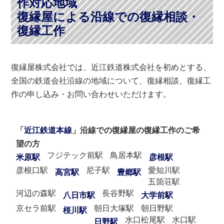
作対応地域
復縁屋による沿線での復縁相談・
復縁工作
復縁屋株式会社では、近江鉄道株式会社を初めとする、
全国の鉄道会社沿線の地域について、復縁相談、復縁工
作の申し込み・お問い合わせいただけます。
「
近江鉄道本線
」沿線での復縁屋の復縁工作のご希
望の方
フジテック前駅
鳥居本駅
米原駅
彦根駅
彦根口駅
尼子駅
愛知川駅
高宮駅
豊郷駅
五箇荘駅
河辺の森駅
長谷野駅
八日市駅
大学前駅
京セラ前駅
朝日大塚駅
朝日野駅
桜川駅
水口松尾駅
水口駅
日野駅