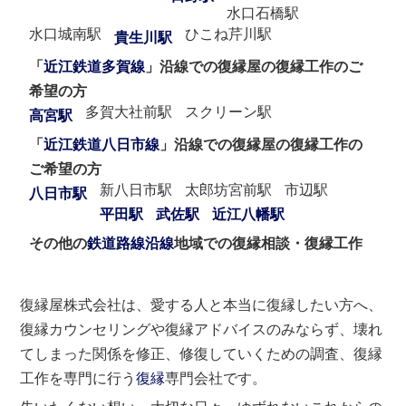
水口石橋駅
水口城南駅
ひこね芹川駅
貴生川駅
「
近江鉄道多賀線
」沿線での復縁屋の復縁工作のご
希望の方
多賀大社前駅
スクリーン駅
高宮駅
「
近江鉄道八日市線
」沿線での復縁屋の復縁工作の
ご希望の方
新八日市駅
太郎坊宮前駅
市辺駅
八日市駅
平田駅
武佐駅
近江八幡駅
その他の
鉄道路線沿線
地域での復縁相談・復縁工作
復縁屋株式会社は、愛する人と本当に復縁したい方へ、
復縁カウンセリングや復縁アドバイスのみならず、壊れ
てしまった関係を修正、修復していくための調査、復縁
工作を専門に行う
復縁
専門会社です。