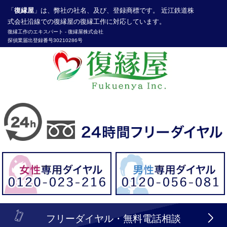
「
復縁屋
」は、弊社の社名、及び、登録商標です。 近江鉄道株
式会社沿線での復縁屋の復縁工作に対応しています。
復縁工作
のエキスパート -
復縁屋株式会社
探偵業届出登録番号30210286号
header_logo_tel_sp_top.lbi
フリーダイヤル・無料電話相談