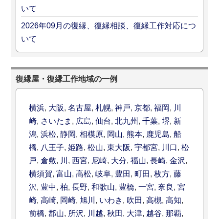
いて
2026年09月の復縁、復縁相談、復縁工作対応につ
いて
復縁屋・復縁工作地域の一例
横浜
,
大阪
,
名古屋
,
札幌
,
神戸
,
京都
,
福岡
,
川
崎
,
さいたま
,
広島
,
仙台
,
北九州
,
千葉
,
堺
,
新
潟
,
浜松
,
静岡
,
相模原
,
岡山
,
熊本
,
鹿児島
,
船
橋
,
八王子
,
姫路
,
松山
,
東大阪
,
宇都宮
,
川口
,
松
戸
,
倉敷
,
川
,
西宮
,
尼崎
,
大分
,
福山
,
長崎
,
金沢
,
横須賀
,
富山
,
高松
,
岐阜
,
豊田
,
町田
,
枚方
,
藤
沢
,
豊中
,
柏
,
長野
,
和歌山
,
豊橋
,
一宮
,
奈良
,
宮
崎
,
高崎
,
岡崎
,
旭川
,
いわき
,
吹田
,
高槻
,
高知
,
前橋
,
郡山
,
所沢
,
川越
,
秋田
,
大津
,
越谷
,
那覇
,