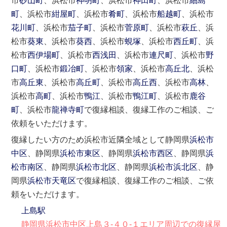
市
砂山町
、浜松市
神明町
、浜松市
神田町
、浜松市
細島
町
、浜松市
紺屋町
、浜松市
肴町
、浜松市
船越町
、浜松市
花川町
、浜松市
茄子町
、浜松市
菅原町
、浜松市
萩丘
、浜
松市
葵東
、浜松市
葵西
、浜松市
蜆塚
、浜松市
西丘町
、浜
松市
西伊場町
、浜松市
西浅田
、浜松市
連尺町
、浜松市
野
口町
、浜松市
鍛冶町
、浜松市
領家
、浜松市
高丘北
、浜松
市
高丘東
、浜松市
高丘町
、浜松市
高丘西
、浜松市
高林
、
浜松市
高町
、浜松市
鴨江
、浜松市
鴨江町
、浜松市
鹿谷
町
、浜松市
龍禅寺町
で復縁相談、復縁工作のご相談、ご
依頼をいただけます。
復縁したい方のため浜松市近隣全域として静岡県
浜松市
中区
、静岡県
浜松市東区
、静岡県
浜松市西区
、静岡県
浜
松市南区
、静岡県
浜松市北区
、静岡県
浜松市浜北区
、静
岡県
浜松市天竜区
で復縁相談、復縁工作のご相談、ご依
頼をいただけます。
上島駅
静岡県浜松市中区上島３-４０-１エリア周辺での復縁屋