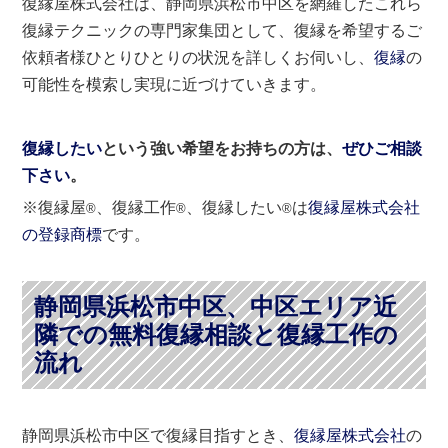
復縁屋株式会社は、静岡県浜松市中区を網羅したこれら
復縁テクニックの専門家集団として、復縁を希望するご
依頼者様ひとりひとりの状況を詳しくお伺いし、
復縁
の
可能性を模索し実現に近づけていきます。
復縁したい
という強い希望をお持ちの方は、
ぜひご相談
下さい
。
※復縁屋
、復縁工作
、復縁したい
は
復縁屋株式会社
®
®
®
の登録商標
です。
静岡県浜松市中区、中区エリア近
隣での無料復縁相談と復縁工作の
流れ
静岡県浜松市中区で復縁目指すとき、
復縁屋株式会社
の