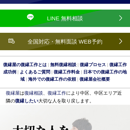
LINE 無料相談
全国対応・無料面談 WEB予約
復縁屋の復縁工作とは
|
無料復縁相談
|
復縁プロセス
|
復縁工作
成功例
|
よくあるご質問
|
復縁工作料金
|
日本での復縁工作の地
域
|
海外での復縁工作の依頼
|
復縁屋会社概要
復縁屋
は
復縁相談
、
復縁工作
により中区、中区エリア近
隣の
復縁したい
大切な人を取り戻します。