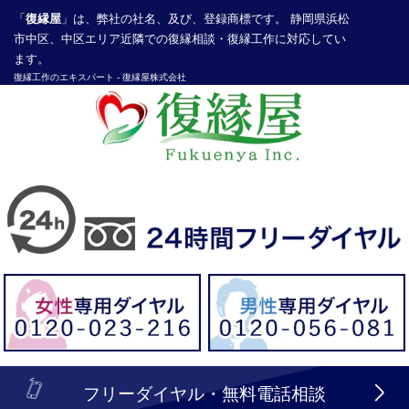
「
復縁屋
」は、弊社の社名、及び、登録商標です。 静岡県浜松
市中区、中区エリア近隣での復縁相談・復縁工作に対応してい
ます。
復縁工作
のエキスパート -
復縁屋株式会社
探偵業届出登録番号30210286号
header_logo_tel_sp_top.lbi
フリーダイヤル・無料電話相談