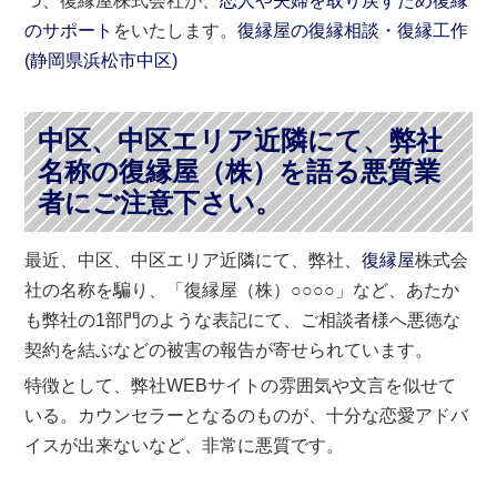
つ、復縁屋株式会社が、
恋人や夫婦を取り戻すため復縁
のサポート
をいたします。
復縁屋の復縁相談・復縁工作
(
静岡県
浜松市
中区)
中区、中区エリア近隣にて、弊社
名称の復縁屋（株）を語る悪質業
者にご注意下さい。
最近、中区、中区エリア近隣にて、弊社、
復縁屋
株式会
社の名称を騙り、「復縁屋（株）○○○○」など、あたか
も弊社の1部門のような表記にて、ご相談者様へ悪徳な
契約を結ぶなどの被害の報告が寄せられています。
特徴として、弊社WEBサイトの雰囲気や文言を似せて
いる。カウンセラーとなるのものが、十分な恋愛アドバ
イスが出来ないなど、非常に悪質です。