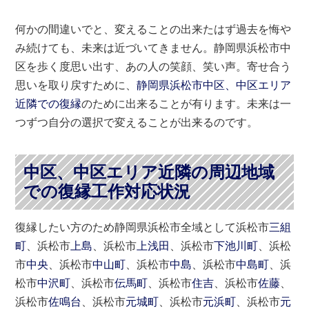
何かの間違いでと、変えることの出来たはず過去を悔や
み続けても、未来は近づいてきません。静岡県浜松市中
区を歩く度思い出す、あの人の笑顔、笑い声。寄せ合う
思いを取り戻すために、
静岡県浜松市中区、中区エリア
近隣での復縁
のために出来ることが有ります。未来は一
つずつ自分の選択で変えることが出来るのです。
中区、中区エリア近隣の周辺地域
での復縁工作対応状況
復縁したい方のため静岡県浜松市全域として浜松市
三組
町
、浜松市
上島
、浜松市
上浅田
、浜松市
下池川町
、浜松
市
中央
、浜松市
中山町
、浜松市
中島
、浜松市
中島町
、浜
松市
中沢町
、浜松市
伝馬町
、浜松市
住吉
、浜松市
佐藤
、
浜松市
佐鳴台
、浜松市
元城町
、浜松市
元浜町
、浜松市
元