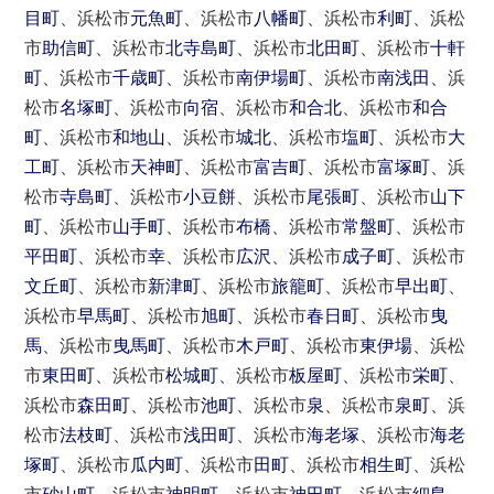
目町
、浜松市
元魚町
、浜松市
八幡町
、浜松市
利町
、浜松
市
助信町
、浜松市
北寺島町
、浜松市
北田町
、浜松市
十軒
町
、浜松市
千歳町
、浜松市
南伊場町
、浜松市
南浅田
、浜
松市
名塚町
、浜松市
向宿
、浜松市
和合北
、浜松市
和合
町
、浜松市
和地山
、浜松市
城北
、浜松市
塩町
、浜松市
大
工町
、浜松市
天神町
、浜松市
富吉町
、浜松市
富塚町
、浜
松市
寺島町
、浜松市
小豆餅
、浜松市
尾張町
、浜松市
山下
町
、浜松市
山手町
、浜松市
布橋
、浜松市
常盤町
、浜松市
平田町
、浜松市
幸
、浜松市
広沢
、浜松市
成子町
、浜松市
文丘町
、浜松市
新津町
、浜松市
旅籠町
、浜松市
早出町
、
浜松市
早馬町
、浜松市
旭町
、浜松市
春日町
、浜松市
曳
馬
、浜松市
曳馬町
、浜松市
木戸町
、浜松市
東伊場
、浜松
市
東田町
、浜松市
松城町
、浜松市
板屋町
、浜松市
栄町
、
浜松市
森田町
、浜松市
池町
、浜松市
泉
、浜松市
泉町
、浜
松市
法枝町
、浜松市
浅田町
、浜松市
海老塚
、浜松市
海老
塚町
、浜松市
瓜内町
、浜松市
田町
、浜松市
相生町
、浜松