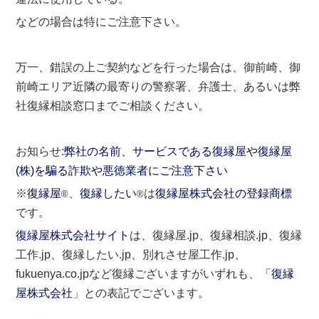
などの場合は特にご注意下さい。
万一、錯誤の上ご契約などを行った場合は、御前崎、御
前崎エリア近隣の最寄りの警察署、弁護士、あるいは弊
社復縁相談窓口までご相談ください。
お知らせ:
弊社の名前、サービスである復縁屋や復縁屋
(株)を騙る詐欺や悪徳業者にご注意下さい
※
復縁屋
、
復縁したい
は
復縁屋株式会社の登録商標
®
®
です。
復縁屋株式会社サイト
は、復縁屋.jp、復縁相談.jp、復縁
工作.jp、復縁したい.jp、別れさせ屋工作.jp、
fukuenya.co.jpなど復縁ございますがいずれも、「
復縁
屋株式会社
」との表記でございます。