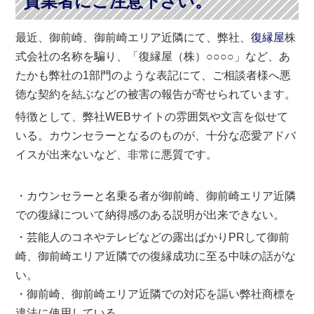
質業者にご注意下さい。
最近、御前崎、御前崎エリア近隣にて、弊社、
復縁屋
株
式会社の名称を騙り、「復縁屋（株）○○○○」など、あ
たかも弊社の1部門のような表記にて、ご相談者様へ悪
徳な契約を結ぶなどの被害の報告が寄せられています。
特徴として、弊社WEBサイトの雰囲気や文言を似せて
いる。カウンセラーとなるのものが、十分な恋愛アドバ
イスが出来ないなど、非常に悪質です。
・カウンセラーと名乗る者が御前崎、御前崎エリア近隣
での復縁について納得感のある説明が出来できない。
・芸能人のコネやテレビなどの露出ばかりPRして御前
崎、御前崎エリア近隣での復縁成功に至る中味の話がな
い。
・御前崎、御前崎エリア近隣での対応を謳い弊社商標を
違法に使用している。