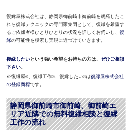
復縁屋株式会社は、静岡県御前崎市御前崎を網羅したこ
れら復縁テクニックの専門家集団として、復縁を希望す
るご依頼者様ひとりひとりの状況を詳しくお伺いし、
復
縁
の可能性を模索し実現に近づけていきます。
復縁したい
という強い希望をお持ちの方は、
ぜひご相談
下さい
。
※復縁屋
、復縁工作
、復縁したい
は
復縁屋株式会社
®
®
®
の登録商標
です。
静岡県御前崎市御前崎、御前崎エ
リア近隣での無料復縁相談と復縁
工作の流れ