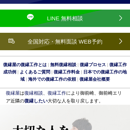
LINE 無料相談
全国対応・無料面談 WEB予約
復縁屋の復縁工作とは
|
無料復縁相談
|
復縁プロセス
|
復縁工作
成功例
|
よくあるご質問
|
復縁工作料金
|
日本での復縁工作の地
域
|
海外での復縁工作の依頼
|
復縁屋会社概要
復縁屋
は
復縁相談
、
復縁工作
により御前崎、御前崎エリ
ア近隣の
復縁したい
大切な人を取り戻します。