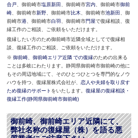
合戸
、御前崎市
塩原新田
、御前崎市
宮内
、御前崎市
御前
崎
、御前崎市
新野
、御前崎市
比木
、御前崎市
池新田
、御
前崎市
港
、御前崎市
白羽
、御前崎市
門屋
で復縁相談、復
縁工作のご相談、ご依頼をいただけます。
復縁したい方のため御前崎市近隣全域としてで復縁相
談、復縁工作のご相談、ご依頼をいただけます。
※
御前崎、御前崎エリア近隣 での復縁
のための出来る
ことは多岐にわたります。静岡県御前崎市御前崎の他に
もその周辺地域にて、そのひとつひとつを専門的なノウ
ハウを持つ、復縁屋株式会社が、
恋人や夫婦を取り戻す
ため復縁のサポート
をいたします。
復縁屋の復縁相談・
復縁工作(
静岡県
御前崎市
御前崎)
御前崎、御前崎エリア近隣にて、
弊社名称の復縁屋（株）を語る悪