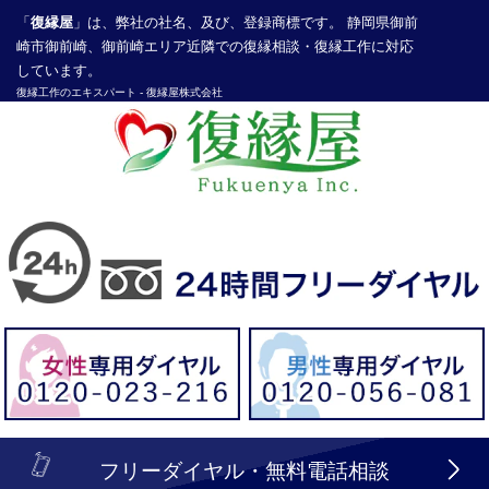
「
復縁屋
」は、弊社の社名、及び、登録商標です。 静岡県御前
崎市御前崎、御前崎エリア近隣での復縁相談・復縁工作に対応
しています。
復縁工作
のエキスパート -
復縁屋株式会社
探偵業届出登録番号30210286号
header_logo_tel_sp_top.lbi
フリーダイヤル・無料電話相談