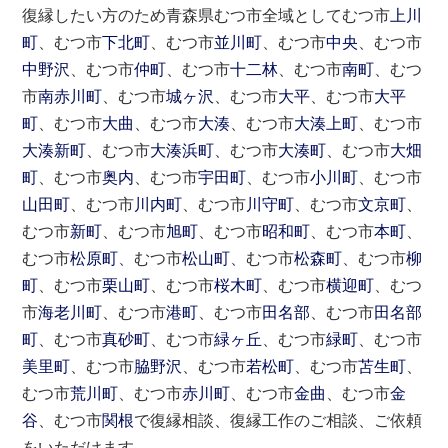
復縁したい方のため青森県むつ市全域としてむつ市
上川
町
、むつ市
下北町
、むつ市
並川町
、むつ市
中央
、むつ市
中野沢
、むつ市
仲町
、むつ市
十二林
、むつ市
南町
、むつ
市
南赤川町
、むつ市
城ヶ沢
、むつ市
大平
、むつ市
大平
町
、むつ市
大曲
、むつ市
大湊
、むつ市
大湊上町
、むつ市
大湊新町
、むつ市
大湊浜町
、むつ市
大湊町
、むつ市
大畑
町
、むつ市
奥内
、むつ市
宇田町
、むつ市
小川町
、むつ市
山田町
、むつ市
川内町
、むつ市
川守町
、むつ市
文京町
、
むつ市
新町
、むつ市
旭町
、むつ市
昭和町
、むつ市
本町
、
むつ市
松原町
、むつ市
松山町
、むつ市
松森町
、むつ市
柳
町
、むつ市
栗山町
、むつ市
桜木町
、むつ市
横迎町
、むつ
市
海老川町
、むつ市
港町
、むつ市
田名部
、むつ市
田名部
町
、むつ市
真砂町
、むつ市
緑ヶ丘
、むつ市
緑町
、むつ市
美里町
、むつ市
脇野沢
、むつ市
若松町
、むつ市
苫生町
、
むつ市
荒川町
、むつ市
赤川町
、むつ市
金曲
、むつ市
金
谷
、むつ市
関根
で復縁相談、復縁工作のご相談、ご依頼
をいただけます。