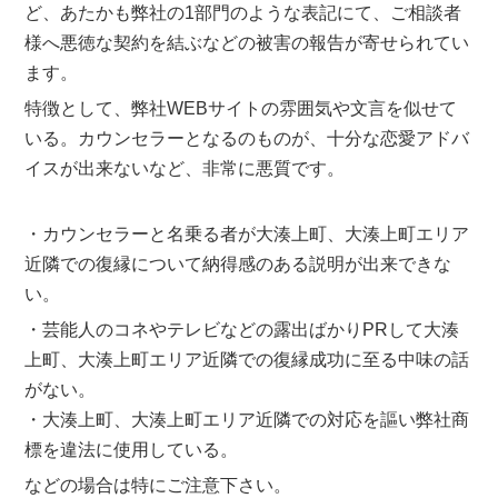
ど、あたかも弊社の1部門のような表記にて、ご相談者
様へ悪徳な契約を結ぶなどの被害の報告が寄せられてい
ます。
特徴として、弊社WEBサイトの雰囲気や文言を似せて
いる。カウンセラーとなるのものが、十分な恋愛アドバ
イスが出来ないなど、非常に悪質です。
・カウンセラーと名乗る者が大湊上町、大湊上町エリア
近隣での復縁について納得感のある説明が出来できな
い。
・芸能人のコネやテレビなどの露出ばかりPRして大湊
上町、大湊上町エリア近隣での復縁成功に至る中味の話
がない。
・大湊上町、大湊上町エリア近隣での対応を謳い弊社商
標を違法に使用している。
などの場合は特にご注意下さい。