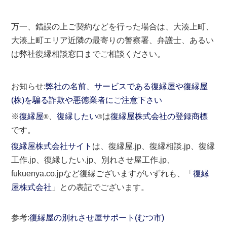
万一、錯誤の上ご契約などを行った場合は、大湊上町、
大湊上町エリア近隣の最寄りの警察署、弁護士、あるい
は弊社復縁相談窓口までご相談ください。
お知らせ:
弊社の名前、サービスである復縁屋や復縁屋
(株)を騙る詐欺や悪徳業者にご注意下さい
※
復縁屋
、
復縁したい
は
復縁屋株式会社の登録商標
®
®
です。
復縁屋株式会社サイト
は、復縁屋.jp、復縁相談.jp、復縁
工作.jp、復縁したい.jp、別れさせ屋工作.jp、
fukuenya.co.jpなど復縁ございますがいずれも、「
復縁
屋株式会社
」との表記でございます。
参考:
復縁屋の別れさせ屋サポート(むつ市)