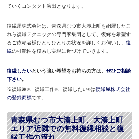
ていくコンタクト演出となります。
復縁屋株式会社は、青森県むつ市大湊上町を網羅したこ
れら復縁テクニックの専門家集団として、復縁を希望す
るご依頼者様ひとりひとりの状況を詳しくお伺いし、
復
縁
の可能性を模索し実現に近づけていきます。
復縁したい
という強い希望をお持ちの方は、
ぜひご相談
下さい
。
※復縁屋
、復縁工作
、復縁したい
は
復縁屋株式会社
®
®
®
の登録商標
です。
青森県むつ市大湊上町、大湊上町
エリア近隣での無料復縁相談と復
縁工作の流れ