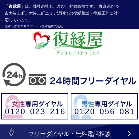
「
復縁屋
」は、弊社の社名、及び、登録商標です。 青森県むつ
市大湊上町、大湊上町エリア近隣での復縁相談・復縁工作に対
応しています。
復縁工作
のエキスパート -
復縁屋株式会社
探偵業届出登録番号30210286号
header_logo_tel_sp_top.lbi
フリーダイヤル・無料電話相談