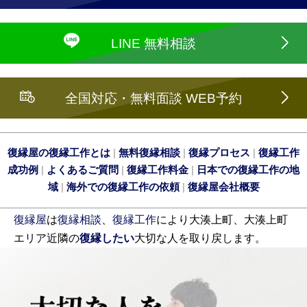
LINE 無料相談
全国対応・無料面談 WEB予約
復縁屋の復縁工作とは
|
無料復縁相談
|
復縁プロセス
|
復縁工作
成功例
|
よくあるご質問
|
復縁工作料金
|
日本での復縁工作の地
域
|
海外での復縁工作の依頼
|
復縁屋会社概要
復縁屋
は
復縁相談
、
復縁工作
により大湊上町、大湊上町
エリア近隣の
復縁したい
大切な人を取り戻します。