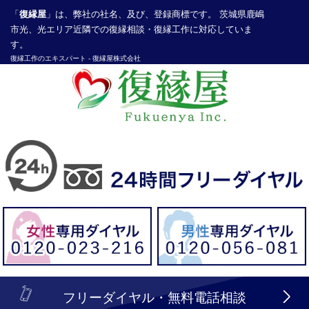
「
復縁屋
」は、弊社の社名、及び、登録商標です。 茨城県鹿嶋
市光、光エリア近隣での復縁相談・復縁工作に対応していま
す。
復縁工作
のエキスパート -
復縁屋株式会社
探偵業届出登録番号30210286号
header_logo_tel_sp_top.lbi
フリーダイヤル・無料電話相談