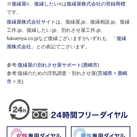
※
復縁屋
、
復縁したい
は
復縁屋株式会社の登録商標
®
®
です。
復縁屋株式会社サイト
は、復縁屋.jp、復縁相談.jp、復縁
工作.jp、復縁したい.jp、別れさせ屋工作.jp、
fukuenya.co.jpなど復縁ございますがいずれも、「
復縁
屋株式会社
」との表記でございます。
参考:
復縁屋の別れさせ屋サポート(鹿嶋市)
参考:復縁のための浮気調査・別れさせ屋(
茨城県
>
鹿嶋
市
> 光)