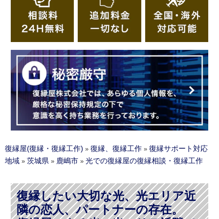
復縁屋(復縁・復縁工作)
復縁、復縁工作
復縁サポート対応
»
»
地域
茨城県
鹿嶋市
光での復縁屋の復縁相談・復縁工作
»
»
»
復縁したい大切な光、光エリア近
隣の恋人、パートナーの存在。