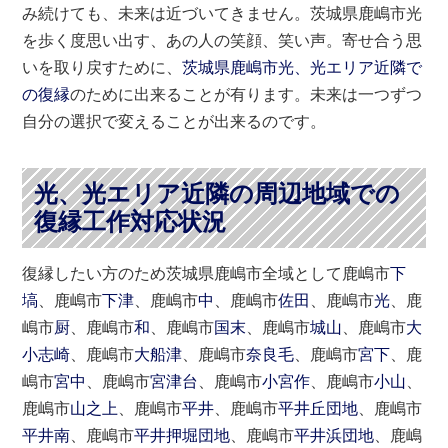
み続けても、未来は近づいてきません。茨城県鹿嶋市光
を歩く度思い出す、あの人の笑顔、笑い声。寄せ合う思
いを取り戻すために、
茨城県鹿嶋市光、光エリア近隣で
の復縁
のために出来ることが有ります。未来は一つずつ
自分の選択で変えることが出来るのです。
光、光エリア近隣の周辺地域での
復縁工作対応状況
復縁したい方のため茨城県鹿嶋市全域として鹿嶋市
下
塙
、鹿嶋市
下津
、鹿嶋市
中
、鹿嶋市
佐田
、鹿嶋市
光
、鹿
嶋市
厨
、鹿嶋市
和
、鹿嶋市
国末
、鹿嶋市
城山
、鹿嶋市
大
小志崎
、鹿嶋市
大船津
、鹿嶋市
奈良毛
、鹿嶋市
宮下
、鹿
嶋市
宮中
、鹿嶋市
宮津台
、鹿嶋市
小宮作
、鹿嶋市
小山
、
鹿嶋市
山之上
、鹿嶋市
平井
、鹿嶋市
平井丘団地
、鹿嶋市
平井南
、鹿嶋市
平井押堀団地
、鹿嶋市
平井浜団地
、鹿嶋