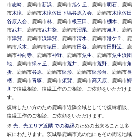
市
志崎
、鹿嶋市
新浜
、鹿嶋市
旭ケ丘
、鹿嶋市
明石
、鹿嶋
市
木滝
、鹿嶋市
木滝佐田下塙谷原入会
、鹿嶋市
木滝佐田
谷原入会
、鹿嶋市
林
、鹿嶋市
根三田
、鹿嶋市
棚木
、鹿嶋
市
武井
、鹿嶋市
武井釜
、鹿嶋市
沼尾
、鹿嶋市
泉川
、鹿嶋
市
津賀
、鹿嶋市
浜津賀
、鹿嶋市
清水
、鹿嶋市
港ケ丘
、鹿
嶋市
爪木
、鹿嶋市
猿田
、鹿嶋市
田谷
、鹿嶋市
田野辺
、鹿
嶋市
神向寺
、鹿嶋市
神野
、鹿嶋市
粟生
、鹿嶋市
粟生浜団
地
、鹿嶋市
緑ヶ丘
、鹿嶋市
荒井
、鹿嶋市
荒野
、鹿嶋市
角
折
、鹿嶋市
谷原
、鹿嶋市
鉢形
、鹿嶋市
鉢形台
、鹿嶋市
長
栖
、鹿嶋市
青塚
、鹿嶋市
須賀
、鹿嶋市
高天原
、鹿嶋市
鰐
川
で復縁相談、復縁工作のご相談、ご依頼をいただけま
す。
復縁したい方のため鹿嶋市近隣全域としてで復縁相談、
復縁工作のご相談、ご依頼をいただけます。
※
光、光エリア近隣 での復縁
のための出来ることは多
岐にわたります。茨城県鹿嶋市光の他にもその周辺地域