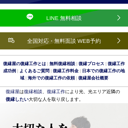
LINE 無料相談
全国対応・無料面談 WEB予約
復縁屋の復縁工作とは
|
無料復縁相談
|
復縁プロセス
|
復縁工作
成功例
|
よくあるご質問
|
復縁工作料金
|
日本での復縁工作の地
域
|
海外での復縁工作の依頼
|
復縁屋会社概要
復縁屋
は
復縁相談
、
復縁工作
により光、光エリア近隣の
復縁したい
大切な人を取り戻します。