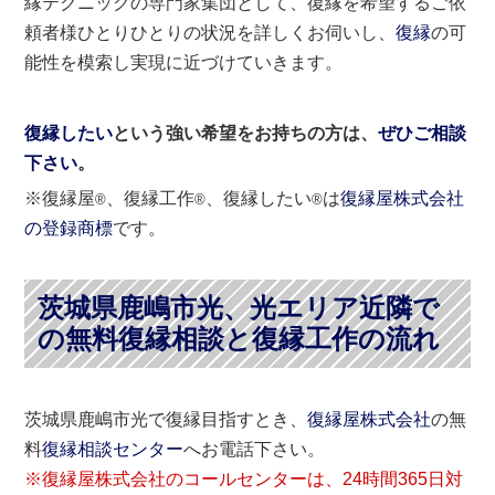
縁テクニックの専門家集団として、復縁を希望するご依
頼者様ひとりひとりの状況を詳しくお伺いし、
復縁
の可
能性を模索し実現に近づけていきます。
復縁したい
という強い希望をお持ちの方は、
ぜひご相談
下さい
。
※復縁屋
、復縁工作
、復縁したい
は
復縁屋株式会社
®
®
®
の登録商標
です。
茨城県鹿嶋市光、光エリア近隣で
の無料復縁相談と復縁工作の流れ
茨城県鹿嶋市光で復縁目指すとき、
復縁屋株式会社
の無
料
復縁相談センター
へお電話下さい。
※復縁屋株式会社のコールセンターは、24時間365日対