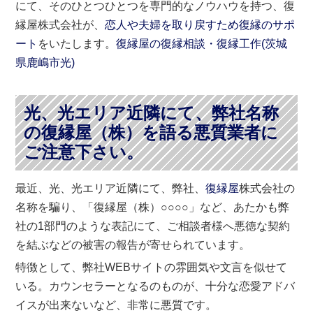
にて、そのひとつひとつを専門的なノウハウを持つ、復
縁屋株式会社が、
恋人や夫婦を取り戻すため復縁のサポ
ート
をいたします。
復縁屋の復縁相談・復縁工作(
茨城
県
鹿嶋市
光)
光、光エリア近隣にて、弊社名称
の復縁屋（株）を語る悪質業者に
ご注意下さい。
最近、光、光エリア近隣にて、弊社、
復縁屋
株式会社の
名称を騙り、「復縁屋（株）○○○○」など、あたかも弊
社の1部門のような表記にて、ご相談者様へ悪徳な契約
を結ぶなどの被害の報告が寄せられています。
特徴として、弊社WEBサイトの雰囲気や文言を似せて
いる。カウンセラーとなるのものが、十分な恋愛アドバ
イスが出来ないなど、非常に悪質です。